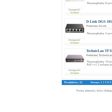
Niezarządzalny 8-por
Dostępność:
dostępne
D-Link DGS-105
Producent:
D-Link
Niezarządzalny 5-por
Dostępność:
dostępne
TechnicLan TF3
Producent:
TechnicLa
Niezarządzalny 10-p
PoE++) i 2 trybami p
Dostępność:
dostępne
Produktów: 22
Strona:
1
2
3
4
5
Formy płatności, które obsług