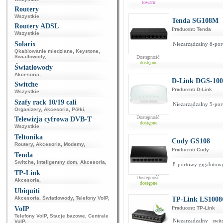
towaru
Routery
Wszystkie
Tenda SG108M
Routery ADSL
Producent:
Tenda
Wszystkie
Solarix
Niezarządzalny 8-por
Okablowanie miedziane
,
Keystone
,
Światłowody
,
Dostępność:
dostępne
Światłowody
Akcesoria
,
D-Link DGS-10
Switche
Producent:
D-Link
Wszystkie
Szafy rack 10/19 cali
Niezarządzalny 5-por
Organizery
,
Akcesoria
,
Półki
,
Dostępność:
Telewizja cyfrowa DVB-T
dostępne
Wszystkie
Teltonika
Cudy GS108
Routery
,
Akcesoria
,
Modemy
,
Producent:
Cudy
Tenda
Switche
,
Inteligentny dom
,
Akcesoria
,
8-portowy gigabitowy
TP-Link
Dostępność:
Akcesoria
,
dostępne
Ubiquiti
Akcesoria
,
Światłowody
,
Telefony VoIP
,
TP-Link LS100
VoIP
Producent:
TP-Link
Telefony VoIP
,
Stacje bazowe
,
Centrale
Niezarządzalny sw
VoIP
,