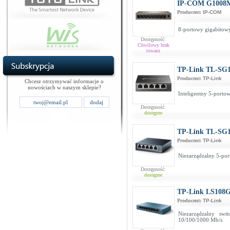
IP-COM G1008
Producent:
IP-COM
8-portowy gigabitowy
Dostępność:
Chwilowy brak
towaru
TP-Link TL-SG
Producent:
TP-Link
Chcesz otrzymywać informacje o
nowościach w naszym sklepie?
Inteligentny 5-porto
Dostępność:
dostępne
TP-Link TL-SG
Producent:
TP-Link
Niezarządzalny 5-por
Dostępność:
dostępne
TP-Link LS108
Producent:
TP-Link
Niezarządzalny sw
10/100/1000 Mb/s