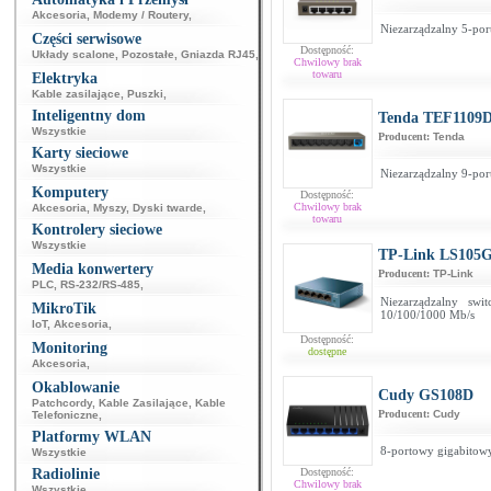
Akcesoria
,
Modemy / Routery
,
Niezarządzalny 5-por
Części serwisowe
Dostępność:
Układy scalone
,
Pozostałe
,
Gniazda RJ45
,
Chwilowy brak
towaru
Elektryka
Kable zasilające
,
Puszki
,
Inteligentny dom
Tenda TEF1109
Wszystkie
Producent:
Tenda
Karty sieciowe
Wszystkie
Niezarządzalny 9-por
Komputery
Dostępność:
Chwilowy brak
Akcesoria
,
Myszy
,
Dyski twarde
,
towaru
Kontrolery sieciowe
Wszystkie
TP-Link LS105
Media konwertery
Producent:
TP-Link
PLC
,
RS-232/RS-485
,
Niezarządzalny sw
MikroTik
10/100/1000 Mb/s
IoT
,
Akcesoria
,
Dostępność:
Monitoring
dostępne
Akcesoria
,
Okablowanie
Cudy GS108D
Patchcordy
,
Kable Zasilające
,
Kable
Producent:
Cudy
Telefoniczne
,
Platformy WLAN
8-portowy gigabitowy
Wszystkie
Radiolinie
Dostępność:
Chwilowy brak
Wszystkie