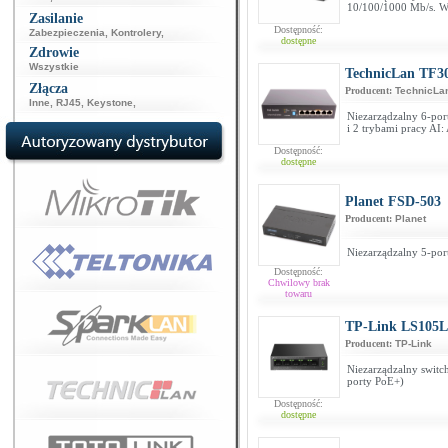
10/100/1000 Mb/s. W
Zasilanie
Dostępność:
Zabezpieczenia
,
Kontrolery
,
dostępne
Zdrowie
Wszystkie
TechnicLan TF3
Złącza
Producent:
TechnicLa
Inne
,
RJ45
,
Keystone
,
Niezarządzalny 6-por
i 2 trybami pracy AI
Dostępność:
dostępne
Planet FSD-503
Producent:
Planet
Niezarządzalny 5-por
Dostępność:
Chwilowy brak
towaru
TP-Link LS105
Producent:
TP-Link
Niezarządzalny swit
porty PoE+)
Dostępność:
dostępne