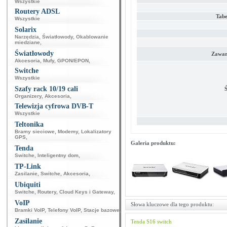
Wszystkie
Routery ADSL
Tab
Wszystkie
Solarix
Narzędzia
,
Światłowody
,
Okablowanie
miedziane
,
Światłowody
Zawar
Akcesoria
,
Mufy
,
GPON/EPON
,
Switche
Wszystkie
Szafy rack 10/19 cali
Ś
Organizery
,
Akcesoria
,
Telewizja cyfrowa DVB-T
Wszystkie
Teltonika
Bramy sieciowe
,
Modemy
,
Lokalizatory
GPS
,
Galeria produktu:
Tenda
Switche
,
Inteligentny dom
,
TP-Link
Zasilanie
,
Switche
,
Akcesoria
,
Ubiquiti
Switche
,
Routery
,
Cloud Keys i Gateway
,
VoIP
Słowa kluczowe dla tego produktu:
Bramki VoIP
,
Telefony VoIP
,
Stacje bazowe
,
Zasilanie
Tenda
S16
switch