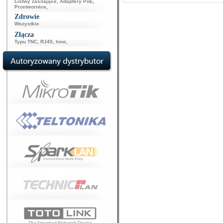
Listwy zasilające
,
Adaptery PoE
,
Przetwornice
,
Zdrowie
Wszystkie
Złącza
Typu TNC
,
RJ45
,
Inne
,