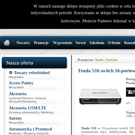
W ramach naszego sklepu stosujemy pliki cookies w celu 
indywidualnych potrzeb. Korzystanie ze sklepu bez zmiany 
32 721 86 
końcowym. Możecie Państwo dokonać w ka
support@wirele
Nowości
Promocje
Wyprzedaże
Serwis
Szkolenia
O firmie
Konta
Kategoria:
Tenda
/
Switche
Tenda S16 switch 16-porto
♻️ Towary refurbished
Wszystkie
Dostę
Access Pointy
Produ
Wszystkie
Akcesoria
Cybanty/Obejmy
,
Izolacje
,
Skrzynki/Obudowy
,
szt:
Akcesoria GSM/LTE
Zestawy abonenckie
,
Modemy
,
Najta
DHL (p
Anteny
Wszystkie
Tenda S16
to 16-portowy switch 10/1
Automatyka i Przemysł
rozszerzenie sieci, dedykowane d
Modemy / Routery
,
Switche
,