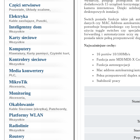
Wystarczy, podpiąć przełącznik do
dodatkowych 15 urządzeń korzystającyc
Części serwisowe
kamera internetowa. Dzięki solidn
Pozostałe
,
Układy scalone
,
desktopowych instalacji.
Elektryka
Switch posiada funkcje takie jak a
Kable zasilające
,
Puszki
,
danych czy MAC Address autolearning
Inteligentny dom
potrzebuje bezpośredniego czy krzy
użycia toggle switches czy specjal
Wszystkie
forwarding i automatycznie uczy się 
Karty sieciowe
posiada także pełną przepustowość du
Wszystkie
Najważniejsze cechy:
Komputery
Klawiatury
,
Karty pamięci
,
Czytniki kart
,
16 portów 10/100Mb/s
Kontrolery sieciowe
Funkcja auto MDI/MDI-X Cro
Wszystkie
Funkcja autonegocjacji
Mac address autolearning/aut
Media konwertery
PLC
,
Pełna przepustowość duplex 
Stabilność pracy
MikroTik
Akcesoria
,
Monitoring
Akcesoria
,
Stand
Okablowanie
Kable Sieciowe (skrętka)
,
Patchcordy
,
Platformy WLAN
Wszystkie
T
Radiolinie
Wszystkie
Ste
Routery
Pręd