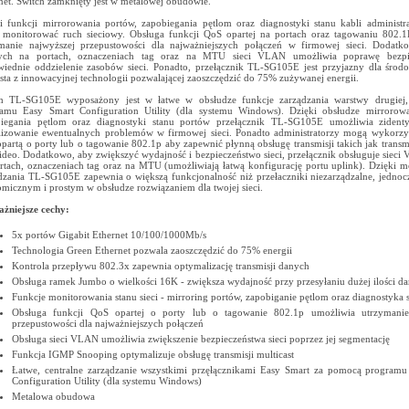
net. Switch zamknięty jest w metalowej obudowie.
i funkcji mirrorowania portów, zapobiegania pętlom oraz diagnostyki stanu kabli administ
 monitorować ruch sieciowy. Obsługa funkcji QoS opartej na portach oraz tagowaniu 802.
manie najwyższej przepustowości dla najważniejszych połączeń w firmowej sieci. Dodatk
tych na portach, oznaczeniach tag oraz na MTU sieci VLAN umożliwia poprawę bezpi
iednie oddzielenie zasobów sieci. Ponadto, przełącznik TL-SG105E jest przyjazny dla środ
sta z innowacyjnej technologii pozwalającej zaoszczędzić do 75% zużywanej energii.
h TL-SG105E wyposażony jest w łatwe w obsłudze funkcje zarządzania warstwy drugiej,
amu Easy Smart Configuration Utility (dla systemu Windows). Dzięki obsłudze mirrorowa
iegania pętlom oraz diagnostyki stanu portów przełącznik TL-SG105E umożliwia zidenty
lizowanie ewentualnych problemów w firmowej sieci. Ponadto administratorzy mogą wykorzy
partą o porty lub o tagowanie 802.1p aby zapewnić płynną obsługę transmisji takich jak transm
ideo. Dodatkowo, aby zwiększyć wydajność i bezpieczeństwo sieci, przełącznik obsługuje sieci
rtach, oznaczeniach tag oraz na MTU (umożliwiają łatwą konfigurację portu uplink). Dzięki 
dzania TL-SG105E zapewnia o większą funkcjonalność niż przełaczniki niezarządzalne, jednoc
micznym i prostym w obsłudze rozwiązaniem dla twojej sieci.
żniejsze cechy:
5x portów Gigabit Ethernet 10/100/1000Mb/s
Technologia Green Ethernet pozwala zaoszczędzić do 75% energii
Kontrola przepływu 802.3x zapewnia optymalizację transmisji danych
Obsługa ramek Jumbo o wielkości 16K - zwiększa wydajność przy przesyłaniu dużej ilości d
Funkcje monitorowania stanu sieci - mirroring portów, zapobiganie pętlom oraz diagnostyka s
Obsługa funkcji QoS opartej o porty lub o tagowanie 802.1p umożliwia utrzymanie
przepustowości dla najważniejszych połączeń
Obsługa sieci VLAN umożliwia zwiększenie bezpieczeństwa sieci poprzez jej segmentację
Funkcja IGMP Snooping optymalizuje obsługę transmisji multicast
Łatwe, centralne zarządzanie wszystkimi przęłącznikami Easy Smart za pomocą program
Configuration Utility (dla systemu Windows)
Metalowa obudowa