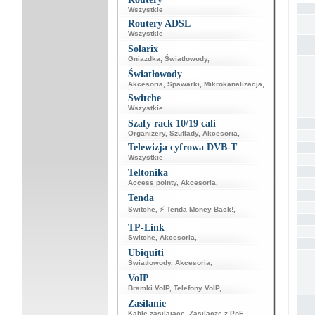
Wszystkie
Routery ADSL
Wszystkie
Solarix
Gniazdka
,
Światłowody
,
Światłowody
Akcesoria
,
Spawarki
,
Mikrokanalizacja
,
Switche
Wszystkie
Szafy rack 10/19 cali
Organizery
,
Szuflady
,
Akcesoria
,
Telewizja cyfrowa DVB-T
Wszystkie
Teltonika
Access pointy
,
Akcesoria
,
Tenda
Switche
,
⚡ Tenda Money Back!
,
TP-Link
Switche
,
Akcesoria
,
Ubiquiti
Światłowody
,
Akcesoria
,
VoIP
Bramki VoIP
,
Telefony VoIP
,
Zasilanie
Kable zasilające
,
Zasilacze z PoE
,