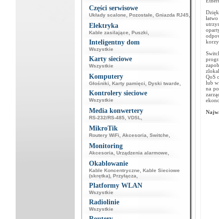
Ether
Części serwisowe
Dzięk
Układy scalone
,
Pozostałe
,
Gniazda RJ45
,
łatwo
utrzy
Elektryka
opar
Kable zasilające
,
Puszki
,
odpow
Inteligentny dom
korzy
Wszystkie
Switc
Karty sieciowe
progr
zapob
Wszystkie
zloka
Komputery
QoS o
lub w
Głośniki
,
Karty pamięci
,
Dyski twarde
,
na po
Kontrolery sieciowe
zarzą
Wszystkie
ekono
Media konwertery
Najwa
RS-232/RS-485
,
VDSL
,
MikroTik
Routery WiFi
,
Akcesoria
,
Switche
,
Monitoring
Akcesoria
,
Urządzenia alarmowe
,
Okablowanie
Kable Koncentryczne
,
Kable Sieciowe
(skrętka)
,
Przyłącza
,
Platformy WLAN
Wszystkie
Radiolinie
Wszystkie
Routery