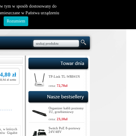
nowy klient
|
logowanie
, w tym w sposób dostosowany do
zamieszczane w Państwa urządzeniu
.
Rozumiem
4,80 zł
TP-Link TL-WR841N
68,94 zł netto
cena:
72,70zł
Organizer kabli poziomy
1U, grzebieniowy
cena:
23,10zł
Switch PoE 8-portowy
m, w których
24V/48V
rtów Gigabit