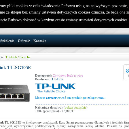
emy pliki cookies w celu świadczenia Państwu usług na najwyższym poziomie
nie ze sklepu bez zmiany ustawień dotyczących cookies oznacza, że będą one 
32 721 86 72
W koszyku jest 0 produktów(y)
cie Państwo dokonać w każdym czasie zmiany ustawień dotyczących cookies
support@wirelesslan.com.pl
Szkolenia
O firmie
Kontakt
ria:
TP-Link
/
Switche
ink TL-SG105E
8
Dostępność:
Chwilowy brak towaru
TP-Link
Producent:
Możesz
zarezerwować
ten produkt po zalogowaniu.
Najtańsza dostawa:
(
pokaż wszystkie
)
DHL (przedpłata) - 18,00 zł
ink TL-SG105E
to inteligentny przełącznik Easy Smart przeznaczony dla małych i średnich fir
czne jest wykorzystanie podstawowych funkcji zarządzania siecią lokalną. Posiada 5x po