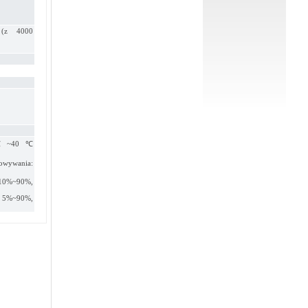
 (z 4000
: 0℃~40℃
wywania:
 10%~90%,
: 5%~90%,