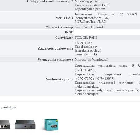
Cechy przełącznika warstwy 2
Mirroring portów
Diagnostyka stanu kabli
Zapobieganie pętlom
Jednoczesna obsługa do 32 VLAN
Sieci VLAN
identyfikatorów VLAN)
MTU/Port/Tag VLAN
Metoda transmisji
Store-And-Forward
INNE
Certyfikaty
FCC, CE, RoHS
TL-SG105E
Kabel zasilający
Zawartość opakowania
Instrukcja obsługi
Gumowe nóżki
Wymagania systemowe
Microsoft® Windows®
Dopuszczalna temperatura pracy
(32℉~104℉);
Dopuszczalna temperatura przecho
-40℃~70℃ (-40℉~158℉);
Środowisko pracy
Dopuszczalna wilgotność powietrza:
niekondensująca
Dopuszczalna wilgotność przechowywania
niekondensująca
 produktu: