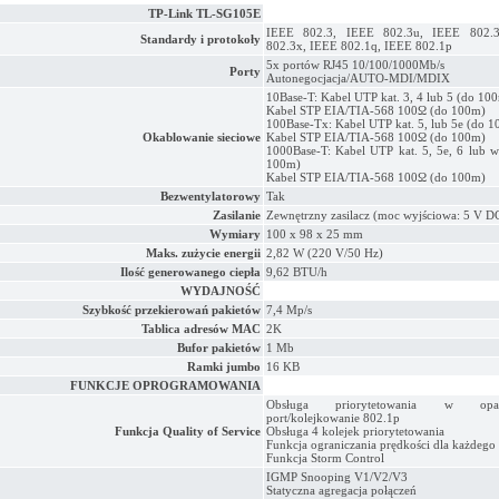
TP-Link TL-SG105E
IEEE 802.3, IEEE 802.3u, IEEE 802.
Standardy i protokoły
802.3x, IEEE 802.1q, IEEE 802.1p
5x portów RJ45 10/100/1000Mb/s
Porty
Autonegocjacja/AUTO-MDI/MDIX
10Base-T: Kabel UTP kat. 3, 4 lub 5 (do 10
Kabel STP EIA/TIA-568 100Ω (do 100m)
100Base-Tx: Kabel UTP kat. 5, lub 5e (do 
Okablowanie sieciowe
Kabel STP EIA/TIA-568 100Ω (do 100m)
1000Base-T: Kabel UTP kat. 5, 5e, 6 lub w
100m)
Kabel STP EIA/TIA-568 100Ω (do 100m)
Bezwentylatorowy
Tak
Zasilanie
Zewnętrzny zasilacz (moc wyjściowa: 5 V D
Wymiary
100 x 98 x 25 mm
Maks. zużycie energii
2,82 W (220 V/50 Hz)
Ilość generowanego ciepła
9,62 BTU/h
WYDAJNOŚĆ
Szybkość przekierowań pakietów
7,4 Mp/s
Tablica adresów MAC
2K
Bufor pakietów
1 Mb
Ramki jumbo
16 KB
FUNKCJE OPROGRAMOWANIA
Obsługa priorytetowania w op
port/kolejkowanie 802.1p
Funkcja Quality of Service
Obsługa 4 kolejek priorytetowania
Funkcja ograniczania prędkości dla każdego
Funkcja Storm Control
IGMP Snooping V1/V2/V3
Statyczna agregacja połączeń