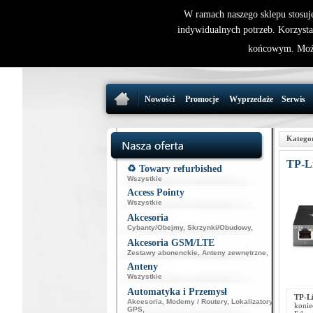
W ramach naszego sklepu stosuj
indywidualnych potrzeb. Korzysta
końcowym. Może
Nowości
Promocje
Wyprzedaże
Serwis
Katego
TP-L
♻️ Towary refurbished
Wszystkie
Access Pointy
Wszystkie
Akcesoria
Cybanty/Obejmy
,
Skrzynki/Obudowy
,
Akcesoria GSM/LTE
Zestawy abonenckie
,
Anteny zewnętrzne
,
Anteny
Wszystkie
Automatyka i Przemysł
TP-L
Akcesoria
,
Modemy / Routery
,
Lokalizatory
konie
GPS
,