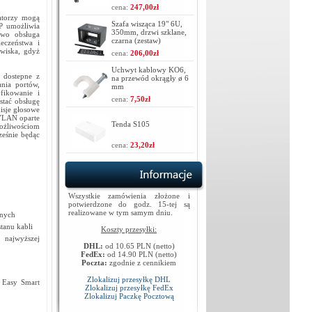
cena:
247,00zł
ratorzy mogą
Szafa wisząca 19" 6U,
1P umożliwia
350mm, drzwi szklane,
owo obsługa
czarna (zestaw)
eczeństwa i
owiska, gdyż
cena:
206,00zł
Uchwyt kablowy KO6,
 dostepne z
na przewód okrągły ø 6
nia portów,
mm
fikowanie i
cena:
7,50zł
stać obsługę
isje głosowe
 VLAN oparte
Tenda S105
możliwościom
ześnie będąc
cena:
23,20zł
Wszystkie zamówienia złożone i
potwierdzone do godz. 15-tej są
realizowane w tym samym dniu.
anych
tanu kabli
Koszty przesyłki:
 najwyższej
DHL:
od 10.65 PLN (netto)
FedEx:
od 14.90 PLN (netto)
Poczta:
zgodnie z cennikiem
Zlokalizuj przesyłkę DHL
u Easy Smart
Zlokalizuj przesyłkę FedEx
Zlokalizuj Paczkę Pocztową