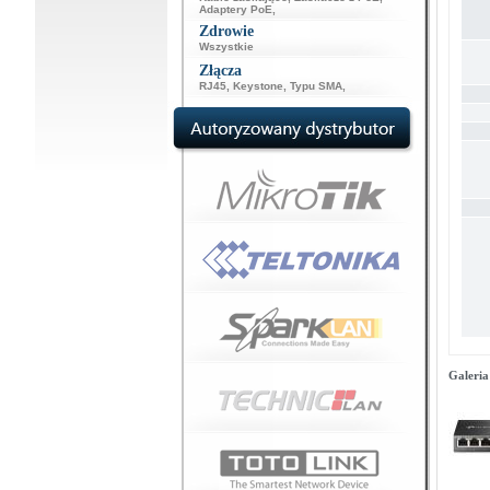
Adaptery PoE
,
Zdrowie
Wszystkie
Złącza
RJ45
,
Keystone
,
Typu SMA
,
Galeria