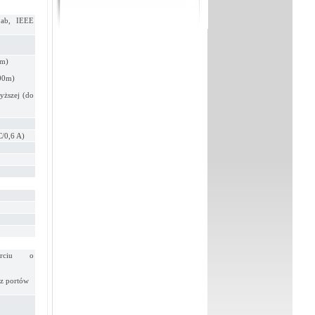
3ab, IEEE
0m)
100m)
yższej (do
C/0,6 A)
arciu o
 z portów