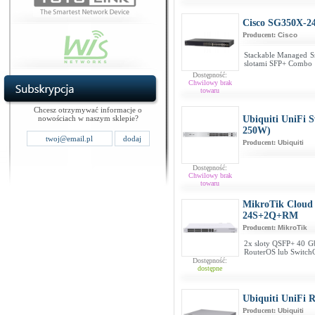
Cisco SG350X-2
Producent:
Cisco
Stackable Managed Sm
slotami SFP+ Combo
Dostępność:
Chwilowy brak
towaru
Chcesz otrzymywać informacje o
nowościach w naszym sklepie?
Ubiquiti UniFi 
250W)
Producent:
Ubiquiti
Dostępność:
Chwilowy brak
towaru
MikroTik Cloud
24S+2Q+RM
Producent:
MikroTik
2x sloty QSFP+ 40 Gb
RouterOS lub Switch
Dostępność:
dostępne
Ubiquiti UniFi
Producent:
Ubiquiti