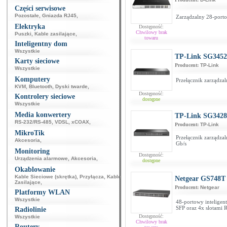
Części serwisowe
Pozostałe
,
Gniazda RJ45
,
Zarządzalny 28-porto
Elektryka
Dostępność:
Chwilowy brak
Puszki
,
Kable zasilające
,
towaru
Inteligentny dom
Wszystkie
TP-Link SG3452
Karty sieciowe
Producent:
TP-Link
Wszystkie
Komputery
Przełącznik zarządza
KVM
,
Bluetooth
,
Dyski twarde
,
Dostępność:
Kontrolery sieciowe
dostępne
Wszystkie
Media konwertery
TP-Link SG342
RS-232/RS-485
,
VDSL
,
xCOAX
,
Producent:
TP-Link
MikroTik
Przełącznik zarządza
Akcesoria
,
Gb/s
Monitoring
Dostępność:
Urządzenia alarmowe
,
Akcesoria
,
dostępne
Okablowanie
Kable Sieciowe (skrętka)
,
Przyłącza
,
Kable
Netgear GS748T
Zasilające
,
Producent:
Netgear
Platformy WLAN
Wszystkie
48-portowy inteligent
SFP oraz 4x slotami
Radiolinie
Dostępność:
Wszystkie
Chwilowy brak
Routery