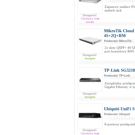
Zapasowy zasilacz 9
szafach rack
Dostępność:
Chwilowy brak
towaru
MikroTik Cloud
4S+2Q+RM
Producent:
MikroTik
2x sloty QSFP+ 40 Gb/
port konsolowy RJ45
Dostępność:
dostępne
TP-Link SG321
Producent:
TP-Link
Zarządzalny przełąc
Gigabit Ethernet, w
Dostępność:
dostępne
Ubiquiti UniFi S
Producent:
Ubiquiti
8-portowy przełączn
Dostępność:
Chwilowy brak