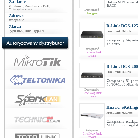
Zasilanie
slotami SFP+ w meta
RACK
Zasilacze
,
Zasilacze z PoE
,
Zabezpieczenia
,
Dostępność:
dostępne
Zdrowie
Wszystkie
D-Link DGS-12
Złącza
Typu BNC
,
Inne
,
Typu N
,
Producent:
D-Link
Zarządzalny 24-port
do 370W
Dostępność:
Chwilowy brak
towaru
D-Link DGS-200
Producent:
D-Link
Zarządzalny 52-port
10/100/1000 Mb/s, 4x
Dostępność:
Chwilowy brak
towaru
Huawei eKitEng
Producent:
Huawei
Zarządzalny przełąc
SFP+, 1x port Gigabi
Dostępność:
Chwilowy brak
towaru