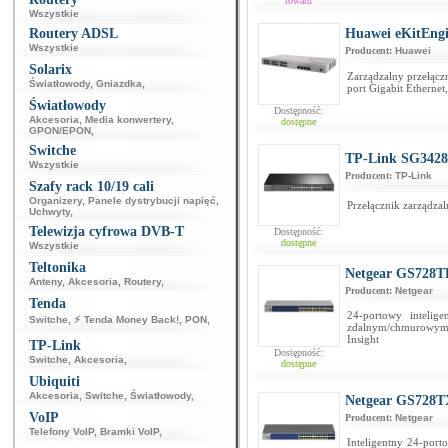
towaru
Wszystkie
Routery ADSL
Huawei eKitEng
Wszystkie
Producent:
Huawei
Solarix
Zarządzalny przełącz
Światłowody
,
Gniazdka
,
port Gigabit Etherne
Światłowody
Dostępność:
Akcesoria
,
Media konwertery
,
dostępne
GPON/EPON
,
Switche
TP-Link SG342
Wszystkie
Producent:
TP-Link
Szafy rack 10/19 cali
Organizery
,
Panele dystrybucji napięć
,
Przełącznik zarządza
Uchwyty
,
Telewizja cyfrowa DVB-T
Dostępność:
dostępne
Wszystkie
Teltonika
Netgear GS728T
Anteny
,
Akcesoria
,
Routery
,
Producent:
Netgear
Tenda
24-portowy intelig
Switche
,
⚡ Tenda Money Back!
,
PON
,
zdalnym/chmurowym 
Insight
TP-Link
Dostępność:
Switche
,
Akcesoria
,
dostępne
Ubiquiti
Akcesoria
,
Switche
,
Światłowody
,
Netgear GS728
VoIP
Producent:
Netgear
Telefony VoIP
,
Bramki VoIP
,
Inteligentny 24-port