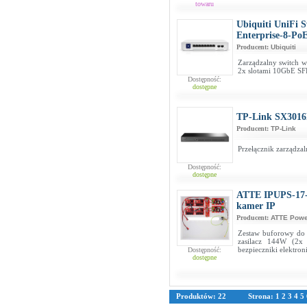
towaru
Ubiquiti UniFi 
Enterprise-8-Po
Producent:
Ubiquiti
Zarządzalny switch w
2x slotami 10GbE SF
Dostępność:
dostępne
TP-Link SX3016
Producent:
TP-Link
Przełącznik zarządza
Dostępność:
dostępne
ATTE IPUPS-17-1
kamer IP
Producent:
ATTE Powe
Zestaw buforowy do
zasilacz 144W (2x
bezpieczniki elektro
Dostępność:
dostępne
Produktów: 22
Strona:
1
2
3
4
5