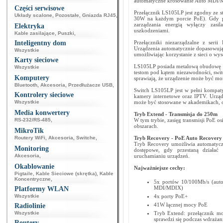
automatyczne krosowanie Auto MDI
Części serwisowe
Przełącznik LS105LP jest zgodny ze s
Układy scalone
,
Pozostałe
,
Gniazda RJ45
,
30W na każdym porcie PoE). Gdy pr
zarządzania energią wyłączy zasi
Elektryka
uszkodzeniami.
Kable zasilające
,
Puszki
,
Inteligentny dom
Przełączniki niezarządzalne z serii
Urządzenia automatycznie dopasowują 
Wszystkie
umożliwiając korzystanie z sieci o wy
Karty sieciowe
LS105LP posiada metalową obudowę wy
Wszystkie
testom pod kątem niezawodności, swi
Komputery
sprawiają, że urządzenie może być mon
Bluetooth
,
Akcesoria
,
Przedłużacze USB
,
Switch LS105LP jest w pełni kompatyb
Kontrolery sieciowe
kamery internetowe oraz IPTV. Urząd
Wszystkie
może być stosowane w akademikach, 
Media konwertery
Tryb Extend - Transmisja do 250m
RS-232/RS-485
,
W tym trybie, zasięg transmisji PoE o
obszarach.
MikroTik
Routery WiFi
,
Akcesoria
,
Switche
,
Tryb Recovery -
PoE Auto Recovery
Tryb Recovery umożliwia automatyczn
Monitoring
dostępowe, gdy przestaną działa
Akcesoria
,
uruchamianiu urządzeń.
Okablowanie
Najważniejsze cechy:
Pigtaile
,
Kable Sieciowe (skrętka)
,
Kable
Koncentryczne
,
5x portów 10/100Mb/s (auto
MDI/MDIX)
Platformy WLAN
Wszystkie
4x porty PoE+
41W łącznej mocy PoE
Radiolinie
Wszystkie
Tryb Extend: przełącznik mo
sprawdzi się podczas wdrażan
Routery