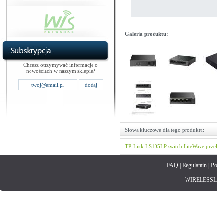
Galeria produktu:
Chcesz otrzymywać informacje o
nowościach w naszym sklepie?
Słowa kluczowe dla tego produktu:
TP-Link
LS105LP
switch
LiteWave
prze
FAQ
|
Regulamin
|
Po
WIRELESSLAN.