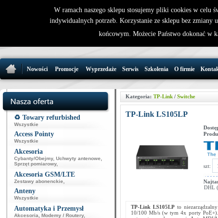
W ramach naszego sklepu stosujemy pliki cookies w celu 
indywidualnych potrzeb. Korzystanie ze sklepu bez zmiany 
32 721 86 
końcowym. Możecie Państwo dokonać w ka
support@wirele
Nowości
Promocje
Wyprzedaże
Serwis
Szkolenia
O firmie
Konta
Kategoria:
TP-Link
/
Switche
TP-Link LS105LP
♻️ Towary refurbished
Wszystkie
Dostę
Access Pointy
Produ
Wszystkie
Akcesoria
Cybanty/Obejmy
,
Uchwyty antenowe
,
Sprzęt pomiarowy
,
szt:
Akcesoria GSM/LTE
Zestawy abonenckie
,
Najta
DHL (p
Anteny
Wszystkie
TP-Link LS105LP
to niezarządzaln
Automatyka i Przemysł
10/100 Mb/s (w tym 4x porty PoE+). 
Akcesoria
,
Modemy / Routery
,