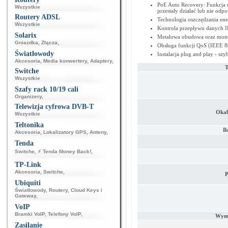
PoE Auto Recovery: Funkcja u
Wszystkie
przestały działać lub nie odp
Routery ADSL
Technologia oszczędzania ene
Wszystkie
Kontrola przepływu danych I
Solarix
Metalowa obudowa oraz monta
Gniazdka
,
Złącza
,
Obsługa funkcji QoS (IEEE 
Światłowody
Instalacja plug and play - szy
Akcesoria
,
Media konwertery
,
Adaptery
,
T
Switche
Wszystkie
Szafy rack 10/19 cali
Organizery
,
Telewizja cyfrowa DVB-T
Okab
Wszystkie
Teltonika
Il
Akcesoria
,
Lokalizatory GPS
,
Anteny
,
Tenda
Switche
,
⚡ Tenda Money Back!
,
TP-Link
Akcesoria
,
Switche
,
P
Ubiquiti
Światłowody
,
Routery
,
Cloud Keys i
Gateway
,
VoIP
Bramki VoIP
,
Telefony VoIP
,
Wymi
Zasilanie