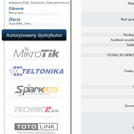
Adaptery PoE
,
Zasilacze
,
Zabezpieczenia
,
Maks
Zdrowie
Wszystkie
Złącza
Ilość ge
Typu BNC
,
Inne
,
Wydajn
Szybkość przek
Tabl
FUNKCJE OPR
Funkc
Zawar
Ś