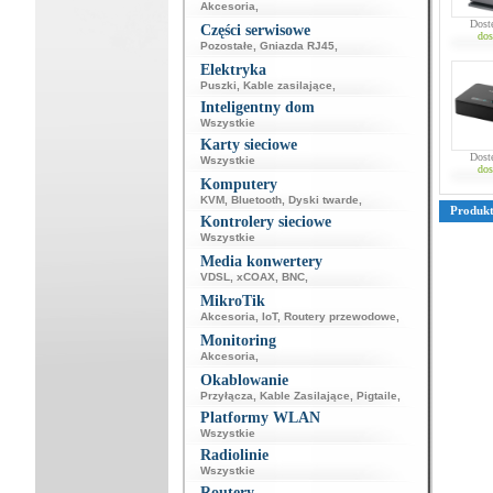
Akcesoria
,
Dost
Części serwisowe
dos
Pozostałe
,
Gniazda RJ45
,
Elektryka
Puszki
,
Kable zasilające
,
Inteligentny dom
Wszystkie
Karty sieciowe
Dost
Wszystkie
dos
Komputery
KVM
,
Bluetooth
,
Dyski twarde
,
Produk
Kontrolery sieciowe
Wszystkie
Media konwertery
VDSL
,
xCOAX
,
BNC
,
MikroTik
Akcesoria
,
IoT
,
Routery przewodowe
,
Monitoring
Akcesoria
,
Okablowanie
Przyłącza
,
Kable Zasilające
,
Pigtaile
,
Platformy WLAN
Wszystkie
Radiolinie
Wszystkie
Routery