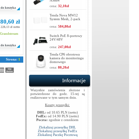
N5684
cena:
32,10zł
do koszyka
Tenda Nova MW12
System Mesh, 2-pack
80,60 zł
cena:
584,80zł
228,13 zł netto
Grandstream
Switch PoE 8-portowy
24V/48V
do koszyka
cena:
247,00zł
Tenda CP6 obrotowa
kamera do monitoringu
Strona:
1
domowego
cena:
80,20zł
Wszystkie zamówienia złożone i
potwierdzone do godz. 15-tej są
realizowane w tym samym dniu.
Koszty przesyłki:
DHL:
od 10.65 PLN (netto)
FedEx:
od 14.90 PLN (netto)
Poczta:
zgodnie z cennikiem
Zlokalizuj przesyłkę DHL
Zlokalizuj przesyłkę FedEx
Zlokalizuj Paczkę Pocztową