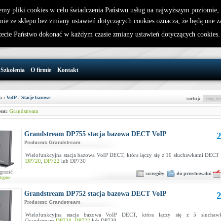
emy pliki cookies w celu świadczenia Państwu usług na najwyższym poziomie
nie ze sklepu bez zmiany ustawień dotyczących cookies oznacza, że będą one 
32 721 86 72
W koszyku jest 0 produktów(y)
cie Państwo dokonać w każdym czasie zmiany ustawień dotyczących cookies
support@wirelesslan.com.pl
Szkolenia
O firmie
Kontakt
a :
VoIP
/
Stacje bazowe
sortuj:
nt:
Grandstream
Grandstream DP755 stacja bazowa DECT VoIP
2
Producent:
Grandstream
Wielofunkcyjna stacja bazowa VoIP DECT, która łączy się z 10 słuchawkami DECT
DP720
,
DP722
lub DP730
ępność:
szczegóły
do przechowalni
tępne
Grandstream DP752 stacja bazowa DECT VoIP
2
Producent:
Grandstream
Wielofunkcyjna stacja bazowa VoIP DECT, która łączy się z 5 słucha
Grandstream
DP720
,
DP722
lub DP730