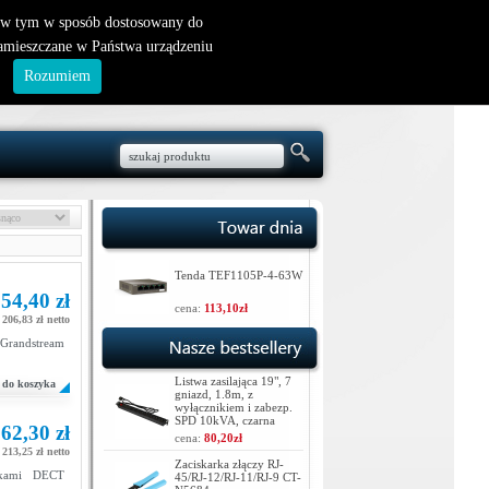
nowy klient
|
logowanie
, w tym w sposób dostosowany do
zamieszczane w Państwa urządzeniu
.
Rozumiem
Tenda TEF1105P-4-63W
54,40 zł
cena:
113,10zł
206,83 zł netto
 Grandstream
Listwa zasilająca 19", 7
do koszyka
gniazd, 1.8m, z
wyłącznikiem i zabezp.
SPD 10kVA, czarna
62,30 zł
cena:
80,20zł
213,25 zł netto
Zaciskarka złączy RJ-
wkami DECT
45/RJ-12/RJ-11/RJ-9 CT-