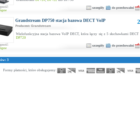
ępność:
szczegóły
do przechowalni
tępne
Grandstream DP750 stacja bazowa DECT VoIP
2
Producent:
Grandstream
Wielofunkcyjna stacja bazowa VoIP DECT, która łączy się z 5 słuchawkami DECT
DP720
ępność:
szczegóły
do przechowalni
tępne
tów: 3
Formy płatności, które obsługujemy: