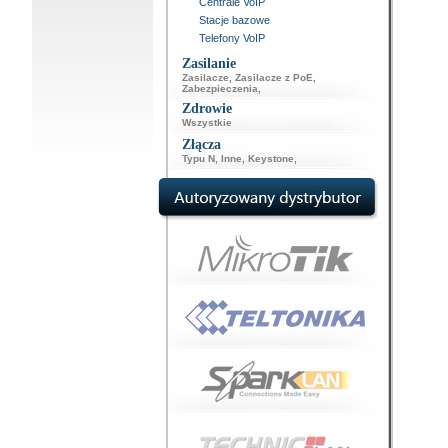
Centrale VoIP
Stacje bazowe
Telefony VoIP
Zasilanie
Zasilacze
,
Zasilacze z PoE
,
Zabezpieczenia
,
Zdrowie
Wszystkie
Złącza
Typu N
,
Inne
,
Keystone
,