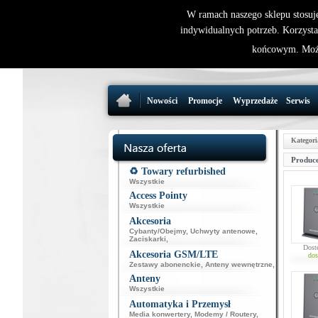
W ramach naszego sklepu stosuj
indywidualnych potrzeb. Korzysta
końcowym. Może
Nowości
Promocje
Wyprzedaże
Serwis
Kategori
Produce
♻️ Towary refurbished
Wszystkie
Access Pointy
Wszystkie
Akcesoria
Cybanty/Obejmy
,
Uchwyty antenowe
,
Zaciskarki
,
Dost
Akcesoria GSM/LTE
dos
Zestawy abonenckie
,
Anteny wewnętrzne
,
Anteny
Wszystkie
Automatyka i Przemysł
Media konwertery
,
Modemy / Routery
,