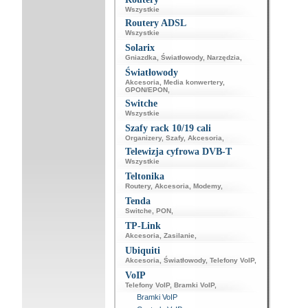
Wszystkie
Routery ADSL
Wszystkie
Solarix
Gniazdka
,
Światłowody
,
Narzędzia
,
Światłowody
Akcesoria
,
Media konwertery
,
GPON/EPON
,
Switche
Wszystkie
Szafy rack 10/19 cali
Organizery
,
Szafy
,
Akcesoria
,
Telewizja cyfrowa DVB-T
Wszystkie
Teltonika
Routery
,
Akcesoria
,
Modemy
,
Tenda
Switche
,
PON
,
TP-Link
Akcesoria
,
Zasilanie
,
Ubiquiti
Akcesoria
,
Światłowody
,
Telefony VoIP
,
VoIP
Telefony VoIP
,
Bramki VoIP
,
Bramki VoIP