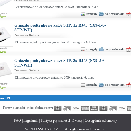
Nieekranowane dwuportowe gniazdko SX9 kategoria 6, białe
ępność:
szczegóły
do przechowalni
tępne
Gniazdo podtynkowe kat.6 STP, 1x RJ45 (SX9-1-6-
STP-WH)
Producent:
Solarix
Ekranowane jednoportowe gniazdko SX9 kategoria 6, białe
ępność:
szczegóły
do przechowalni
tępne
Gniazdo podtynkowe kat.6 STP, 2x RJ45 (SX9-2-6-
STP-WH)
Producent:
Solarix
Ekranowane dwuportowe gniazdko SX9 kategoria 6, białe
ępność:
szczegóły
do przechowalni
tępne
tów: 19
Formy płatności, które obsługujemy:
FAQ
|
Regulamin
|
Polityka prywatności
|
Zwroty
|
Odstąpienie od umowy
WIRELESSLAN.COM.PL. All rights reserved. Farin Inc.