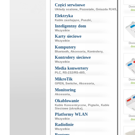
Części serwisowe
Dost
Układy scalone
,
Pozostałe
,
Gniazda RJ45
,
dos
Elektryka
Kable zasilające
,
Puszki
,
Inteligentny dom
Wszystkie
Karty sieciowe
Wszystkie
Dost
dos
Komputery
Bluetooth
,
Akcesoria
,
Kontrolery
,
Kontrolery sieciowe
Wszystkie
Media konwertery
PLC
,
RS-232/RS-485
,
MikroTik
Dost
dos
GPEN
,
Switche
,
Akcesoria
,
Monitoring
Akcesoria
,
Okablowanie
Kable Koncentryczne
,
Pigtaile
,
Kable
Sieciowe (skrętka)
,
Platformy WLAN
Dost
Wszystkie
dos
Radiolinie
Wszystkie
Routery