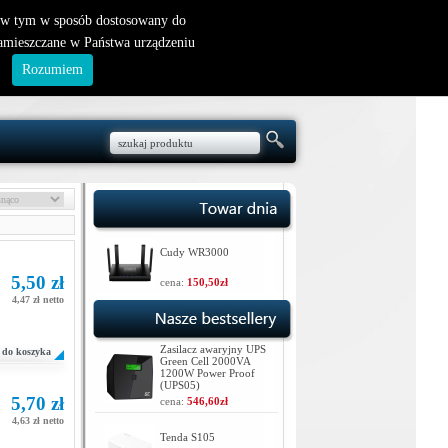
nowy klient
|
logowanie
, w tym w sposób dostosowany do
zamieszczane w Państwa urządzeniu
.
Rozumiem
Cudy WR3000
5,50 zł
cena:
150,50zł
4,47 zł netto
Zasilacz awaryjny UPS
do koszyka
Green Cell 2000VA
1200W Power Proof
(UPS05)
5,70 zł
cena:
546,60zł
4,63 zł netto
Tenda S105