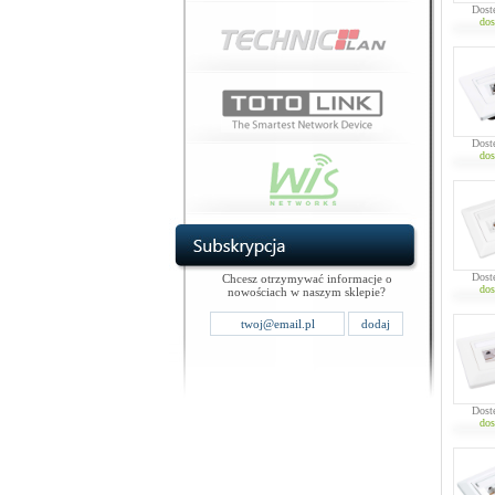
Dost
dos
Dost
dos
Dost
Chcesz otrzymywać informacje o
dos
nowościach w naszym sklepie?
Dost
dos