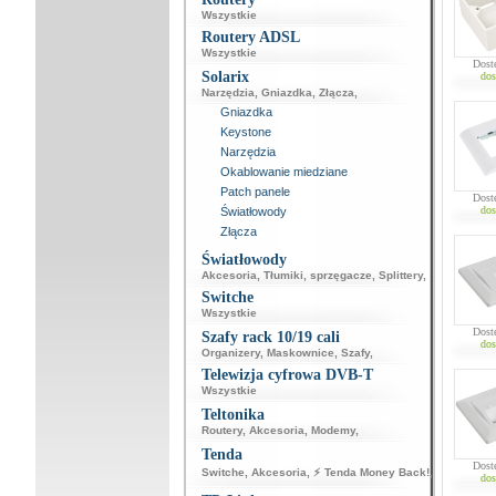
Wszystkie
Routery ADSL
Wszystkie
Dost
Solarix
dos
Narzędzia
,
Gniazdka
,
Złącza
,
Gniazdka
Keystone
Narzędzia
Okablowanie miedziane
Patch panele
Dost
dos
Światłowody
Złącza
Światłowody
Akcesoria
,
Tłumiki, sprzęgacze
,
Splittery
,
Switche
Wszystkie
Dost
Szafy rack 10/19 cali
dos
Organizery
,
Maskownice
,
Szafy
,
Telewizja cyfrowa DVB-T
Wszystkie
Teltonika
Routery
,
Akcesoria
,
Modemy
,
Tenda
Dost
Switche
,
Akcesoria
,
⚡ Tenda Money Back!
,
dos