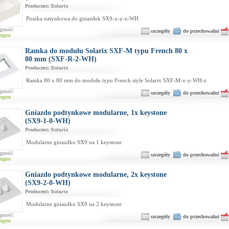
Producent:
Solarix
Puszka natynkowa do gniazdek SX9-x-y-z-WH
ępność:
szczegóły
do przechowalni
tępne
Ramka do modułu Solarix SXF-M typu French 80 x
80 mm (SXF-R-2-WH)
Producent:
Solarix
Ramka 80 x 80 mm do modułu typu French style Solarix SXF-M-x-y-WH-z
ępność:
szczegóły
do przechowalni
tępne
Gniazdo podtynkowe modularne, 1x keystone
(SX9-1-0-WH)
Producent:
Solarix
Modularne gniazdko SX9 na 1 keystone
ępność:
szczegóły
do przechowalni
tępne
Gniazdo podtynkowe modularne, 2x keystone
(SX9-2-0-WH)
Producent:
Solarix
Modularne gniazdko SX9 na 2 keystone
ępność:
szczegóły
do przechowalni
tępne