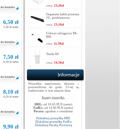
cena:
23,20zł
do koszyka
Organizer kabli poziomy
1U, grzebieniowy
6,50 zł
cena:
23,10zł
5,28 zł netto
Uchwyt odciągowy PA-
800
do koszyka
cena:
11,30zł
Tenda A9
7,50 zł
6,10 zł netto
cena:
54,50zł
do koszyka
Wszystkie zamówienia złożone i
potwierdzone do godz. 15-tej są
8,10 zł
realizowane w tym samym dniu.
6,59 zł netto
Koszty przesyłki:
DHL:
od 10.65 PLN (netto)
FedEx:
od 14.90 PLN (netto)
Poczta:
zgodnie z cennikiem
do koszyka
Zlokalizuj przesyłkę DHL
Zlokalizuj przesyłkę FedEx
Zlokalizuj Paczkę Pocztową
9,90 zł