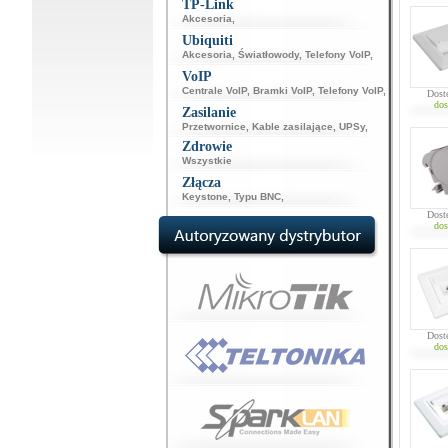
TP-Link
Akcesoria
,
Ubiquiti
Akcesoria
,
Światłowody
,
Telefony VoIP
,
VoIP
Centrale VoIP
,
Bramki VoIP
,
Telefony VoIP
,
Dost
dos
Zasilanie
Przetwornice
,
Kable zasilające
,
UPSy
,
Zdrowie
Wszystkie
Złącza
Keystone
,
Typu BNC
,
Dost
dos
Dost
dos