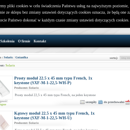
emy pliki cookies w celu świadczenia Państwu usług na najwyższym poziomie
nie ze sklepu bez zmiany ustawień dotyczących cookies oznacza, że będą one 
32 721 86 72
W koszyku jest 0 produktów(y)
cie Państwo dokonać w każdym czasie zmiany ustawień dotyczących cookies
support@wirelesslan.com.pl
Szkolenia
O firmie
Kontakt
a :
Solarix
/
Gniazdka
sortuj:
nt:
Solarix
Prosty moduł 22.5 x 45 mm typu French, 1x
keystone (SXF-M-1-22,5-WH-P)
Producent:
Solarix
Prosty moduł 22,5 x 45 mm typu French, na jeden keystone
ępność:
szczegóły
do przechowalni
tępne
Kątowy moduł 22.5 x 45 mm typu French, 1x
keystone (SXF-M-1-22,5-WH-U)
Producent:
Solarix