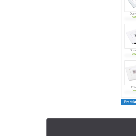
Dost
dos
Dost
dos
Dost
dos
Produk