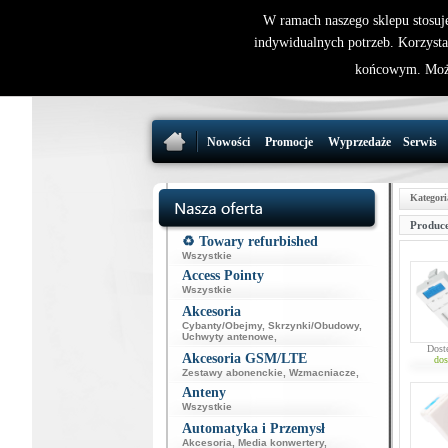
W ramach naszego sklepu stosuj
indywidualnych potrzeb. Korzysta
końcowym. Może
Nowości
Promocje
Wyprzedaże
Serwis
Kategori
Produce
♻️ Towary refurbished
Wszystkie
Access Pointy
Wszystkie
Akcesoria
Cybanty/Obejmy
,
Skrzynki/Obudowy
,
Uchwyty antenowe
,
Dost
Akcesoria GSM/LTE
dos
Zestawy abonenckie
,
Wzmacniacze
,
Anteny
Wszystkie
Automatyka i Przemysł
Akcesoria
,
Media konwertery
,