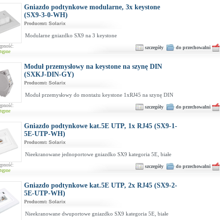
Gniazdo podtynkowe modularne, 3x keystone
(SX9-3-0-WH)
Producent:
Solarix
Modularne gniazdko SX9 na 3 keystone
ępność:
szczegóły
do przechowalni
tępne
Moduł przemysłowy na keystone na szynę DIN
(SXKJ-DIN-GY)
Producent:
Solarix
Moduł przemysłowy do montażu keystone 1xRJ45 na szynę DIN
ępność:
szczegóły
do przechowalni
tępne
Gniazdo podtynkowe kat.5E UTP, 1x RJ45 (SX9-1-
5E-UTP-WH)
Producent:
Solarix
Nieekranowane jednoportowe gniazdko SX9 kategoria 5E, białe
ępność:
szczegóły
do przechowalni
tępne
Gniazdo podtynkowe kat.5E UTP, 2x RJ45 (SX9-2-
5E-UTP-WH)
Producent:
Solarix
Nieekranowane dwuportowe gniazdko SX9 kategoria 5E, białe