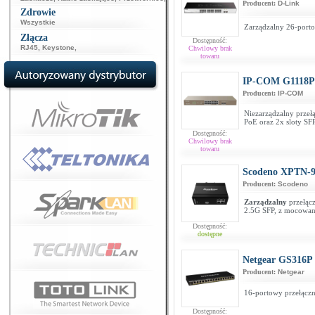
Producent:
D-Link
Zdrowie
Wszystkie
Zarządzalny 26-porto
Złącza
Dostępność:
RJ45
,
Keystone
,
Chwilowy brak
towaru
IP-COM G1118P
Producent:
IP-COM
Niezarządzalny prze
PoE oraz 2x sloty SF
Dostępność:
Chwilowy brak
towaru
Scodeno XPTN-
Producent:
Scodeno
Zarządzalny
przełącz
2.5G SFP, z mocowa
Dostępność:
dostępne
Netgear GS316P
Producent:
Netgear
16-portowy przełączn
Dostępność: