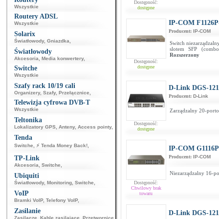
Dostępność:
Wszystkie
dostępne
Routery ADSL
IP-COM F1126P
Wszystkie
Producent:
IP-COM
Solarix
Światłowody
,
Gniazdka
,
Switch niezarządzaln
slotem SFP (combo
Światłowody
Rozszerzony
Akcesoria
,
Media konwertery
,
Dostępność:
dostępne
Switche
Wszystkie
Szafy rack 10/19 cali
D-Link DGS-121
Organizery
,
Szafy
,
Przełącznice
,
Producent:
D-Link
Telewizja cyfrowa DVB-T
Wszystkie
Zarządzalny 20-porto
Teltonika
Dostępność:
Lokalizatory GPS
,
Anteny
,
Access pointy
,
dostępne
Tenda
Switche
,
⚡ Tenda Money Back!
,
IP-COM G1116P
Producent:
IP-COM
TP-Link
Akcesoria
,
Switche
,
Niezarządzalny 16-po
Ubiquiti
Światłowody
,
Monitoring
,
Switche
,
Dostępność:
Chwilowy brak
VoIP
towaru
Bramki VoIP
,
Telefony VoIP
,
Zasilanie
D-Link DGS-121
Zasilacze
,
Kable zasilające
,
Przetwornice
,