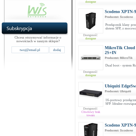
dostępne
Scodeno XPTN-
Producent:
Scodeno
Przełącznik klasy pr
slotem SFP, z mocow
Dostępność:
Chcesz otrzymywać informacje o
dostępne
nowościach w naszym sklepie?
MikroTik Cloud
2S+IN
Producent:
MikroTik
Dual boot - system R
Dostępność:
dostępne
Ubiquiti EdgeSw
Producent:
Ubiquiti
16-portowy przełączni
SFP. Idealne rozwiąza
Dostępność:
Chwilowy brak
towaru
Scodeno XPTN-
Producent:
Scodeno