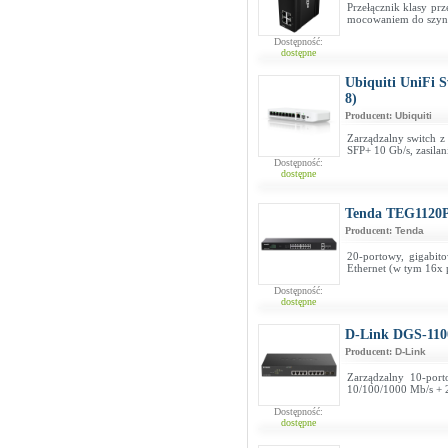
Przełącznik klasy pr
mocowaniem do szy
Dostępność:
dostępne
Ubiquiti UniFi 
8)
Producent:
Ubiquiti
Zarządzalny switch z
SFP+ 10 Gb/s, zasila
Dostępność:
dostępne
Tenda TEG1120
Producent:
Tenda
20-portowy, gigabit
Ethernet (w tym 16x
Dostępność:
dostępne
D-Link DGS-110
Producent:
D-Link
Zarządzalny 10-por
10/100/1000 Mb/s + 2
Dostępność:
dostępne