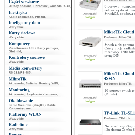
Części serwisowe
Układy scalone
,
Pozostałe
,
Gniazda RJ45
,
8-portowy kompakt
ładowarką do akumula
Elektryka
SwitchOS, obudowa z
Dostępność:
Kable zasilające
,
Puszki
,
dostępne
Inteligentny dom
Wszystkie
MikroTik Cloud
Karty sieciowe
Wszystkie
Producent:
MikroTik
Komputery
Switch z 4x portami 
Przedłużacze USB
,
Karty pamięci
,
Cztery opcje zasilan
Głośniki
,
rdzeniowy 1200 MH
szynę DIN
Dostępność:
Kontrolery sieciowe
dostępne
Wszystkie
Media konwertery
RS-232/RS-485
,
MikroTik Cloud
4S+IN
MikroTik
Akcesoria
,
Switche
,
Routery WiFi
,
Producent:
MikroTik
Monitoring
10-portowy switch ty
(PoE-In)
Akcesoria
,
Urządzenia alarmowe
,
Dostępność:
Okablowanie
dostępne
Kable Sieciowe (skrętka)
,
Kable
Koncentryczne
,
TP-Link TL-SL1
Platformy WLAN
Producent:
TP-Link
Wszystkie
Radiolinie
Niezarządzany 24-por
Wszystkie
i 2x slotami Combo 
Routery