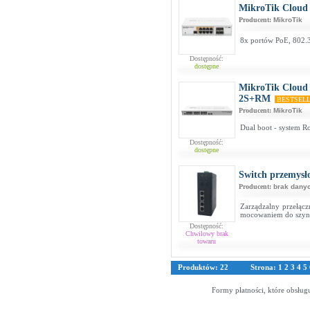
MikroTik Cloud
Producent:
MikroTik
8x portów PoE, 802.3
Dostępność:
dostępne
MikroTik Cloud
2S+RM
BESTSEL
Producent:
MikroTik
Dual boot - system R
Dostępność:
dostępne
Switch przemy
Producent:
brak dany
Zarządzalny przełącz
mocowaniem do szy
Dostępność:
Chwilowy brak
towaru
Produktów: 22
Strona:
1
2
3
4
5
Formy płatności, które obsług