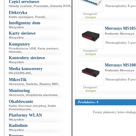
Części serwisowe
Niezarządzalny 8-por
Układy scalone
,
Pozostałe
,
Gniazda RJ45
,
Elektryka
Dostępność:
Kable zasilające
,
Puszki
,
dostępne
Inteligentny dom
Wszystkie
Mercusys MS10
Karty sieciowe
Producent:
Mercusys
Wszystkie
Niezarządzalny 5-por
Komputery
Przedłużacze USB
,
Karty pamięci
,
Dostępność:
Głośniki
,
dostępne
Kontrolery sieciowe
Wszystkie
Mercusys MS10
Media konwertery
Producent:
Mercusys
RS-232/RS-485
,
MikroTik
Niezarządzalny 8-por
Akcesoria
,
Switche
,
Routery WiFi
,
Dostępność:
Monitoring
dostępne
Akcesoria
,
Urządzenia alarmowe
,
Okablowanie
Produktów: 4
Kable Sieciowe (skrętka)
,
Kable
Koncentryczne
,
Formy płatności, które obsług
Platformy WLAN
Wszystkie
Radiolinie
Wszystkie
Routery