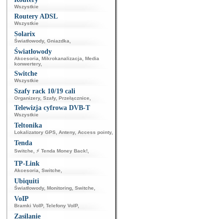
Wszystkie
Routery ADSL
Wszystkie
Solarix
Światłowody
,
Gniazdka
,
Światłowody
Akcesoria
,
Mikrokanalizacja
,
Media
konwertery
,
Switche
Wszystkie
Szafy rack 10/19 cali
Organizery
,
Szafy
,
Przełącznice
,
Telewizja cyfrowa DVB-T
Wszystkie
Teltonika
Lokalizatory GPS
,
Anteny
,
Access pointy
,
Tenda
Switche
,
⚡ Tenda Money Back!
,
TP-Link
Akcesoria
,
Switche
,
Ubiquiti
Światłowody
,
Monitoring
,
Switche
,
VoIP
Bramki VoIP
,
Telefony VoIP
,
Zasilanie