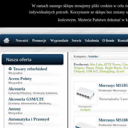
W ramach naszego sklepu stosujemy pliki cookies w celu 
indywidualnych potrzeb. Korzystanie ze sklepu bez zmiany 
32 721 86 
końcowym. Możecie Państwo dokonać w ka
support@wirele
Nowości
Promocje
Wyprzedaże
Serwis
Szkolenia
O firmie
Konta
Kategoria :
Switche
/
Producent:
Alta Labs
,
ATTE Power
,
Cis
Netgear
,
Planet
,
Pulsar
,
Ruijie Reyee
,
Sc
♻️ Towary refurbished
Ubiquiti
,
USR IoT
,
ZhangQing
,
Zyxel
Wszystkie
Access Pointy
Wszystkie
Mercusys MS105
Akcesoria
Producent:
Mercusys
Cybanty/Obejmy
,
Uchwyty kablowe
,
Akcesoria GSM/LTE
Niezarządzalny 5-por
Zestawy abonenckie
,
Modemy
,
Dostępność:
Anteny
dostępne
Wszystkie
Automatyka i Przemysł
Mercusys MS108
Akcesoria
,
Producent:
Mercusys