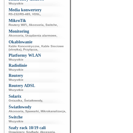
Wszystkie
Media konwertery
RS-232/RS-485
,
VDSL
,
MikroTik
Routery WiFi
,
Akcesoria
,
Switche
,
Monitoring
Akcesoria
,
Urządzenia alarmowe
,
Okablowanie
Kable Koncentryczne
,
Kable Sieciowe
(skrętka)
,
Przyłącza
,
Platformy WLAN
Wszystkie
Radiolinie
Wszystkie
Routery
Wszystkie
Routery ADSL
Wszystkie
Solarix
Gniazdka
,
Światłowody
,
Światłowody
Akcesoria
,
Spawarki
,
Mikrokanalizacja
,
Switche
Wszystkie
Szafy rack 10/19 cali
Organizery
,
Szuflady
,
Akcesoria
,