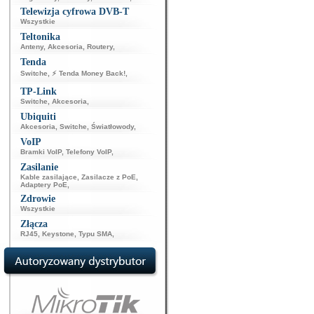
Telewizja cyfrowa DVB-T
Wszystkie
Teltonika
Anteny
,
Akcesoria
,
Routery
,
Tenda
Switche
,
⚡ Tenda Money Back!
,
TP-Link
Switche
,
Akcesoria
,
Ubiquiti
Akcesoria
,
Switche
,
Światłowody
,
VoIP
Bramki VoIP
,
Telefony VoIP
,
Zasilanie
Kable zasilające
,
Zasilacze z PoE
,
Adaptery PoE
,
Zdrowie
Wszystkie
Złącza
RJ45
,
Keystone
,
Typu SMA
,