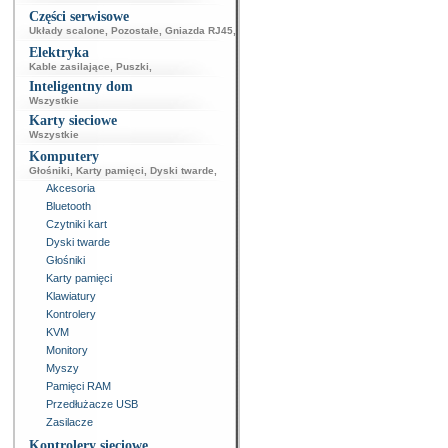
Części serwisowe
Układy scalone
,
Pozostałe
,
Gniazda RJ45
,
Elektryka
Kable zasilające
,
Puszki
,
Inteligentny dom
Wszystkie
Karty sieciowe
Wszystkie
Komputery
Głośniki
,
Karty pamięci
,
Dyski twarde
,
Akcesoria
Bluetooth
Czytniki kart
Dyski twarde
Głośniki
Karty pamięci
Klawiatury
Kontrolery
KVM
Monitory
Myszy
Pamięci RAM
Przedłużacze USB
Zasilacze
Kontrolery sieciowe