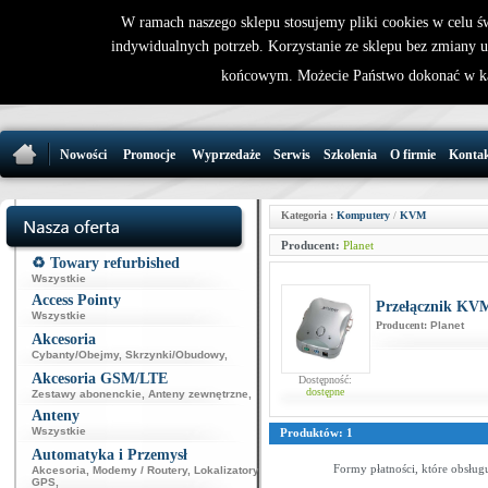
W ramach naszego sklepu stosujemy pliki cookies w celu 
indywidualnych potrzeb. Korzystanie ze sklepu bez zmiany 
32 721 86 
końcowym. Możecie Państwo dokonać w ka
support@wirele
Nowości
Promocje
Wyprzedaże
Serwis
Szkolenia
O firmie
Konta
Kategoria :
Komputery
/
KVM
Producent:
Planet
♻️ Towary refurbished
Wszystkie
Access Pointy
Przełącznik KV
Wszystkie
Producent:
Planet
Akcesoria
Cybanty/Obejmy
,
Skrzynki/Obudowy
,
Akcesoria GSM/LTE
Dostępność:
dostępne
Zestawy abonenckie
,
Anteny zewnętrzne
,
Anteny
Wszystkie
Produktów: 1
Automatyka i Przemysł
Formy płatności, które obsług
Akcesoria
,
Modemy / Routery
,
Lokalizatory
GPS
,