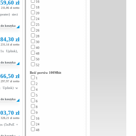
59,60 zł
16
18
211,06 zł netto
20
eater) sieci
24
25
do koszyka
26
28
84,30 zł
30
231,14 zł netto
40
1x Uplink),
48
50
do koszyka
52
Ilość portów 100Mbit
66,50 zł
1
297,97 zł netto
2
x Uplink) w
4
5
do koszyka
6
8
03,70 zł
9
328,21 zł netto
16
24
ps (5xPoE +
48
do koszyka