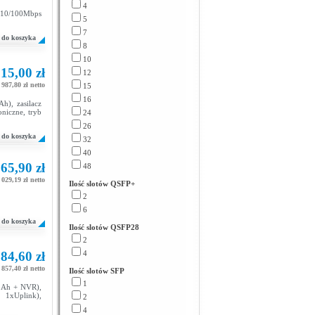
4
 10/100Mbps
5
7
do koszyka
8
10
15,00 zł
12
987,80 zł netto
15
16
), zasilacz
niczne, tryb
24
26
do koszyka
32
40
65,90 zł
48
 029,19 zł netto
Ilość slotów QSFP+
2
6
do koszyka
Ilość slotów QSFP28
2
84,60 zł
4
 857,40 zł netto
Ilość slotów SFP
1
8Ah + NVR),
1xUplink),
2
4