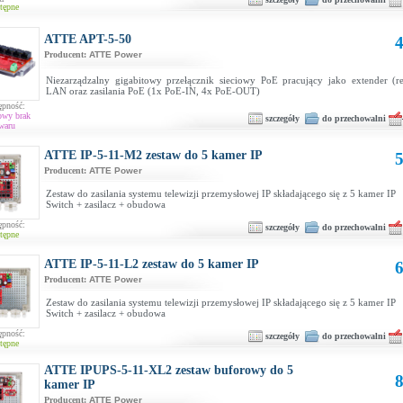
tępne
ATTE APT-5-50
4
Producent:
ATTE Power
Niezarządzalny gigabitowy przełącznik sieciowy PoE pracujący jako extender (rep
LAN oraz zasilania PoE (1x PoE-IN, 4x PoE-OUT)
ępność:
owy brak
szczegóły
do przechowalni
waru
ATTE IP-5-11-M2 zestaw do 5 kamer IP
5
Producent:
ATTE Power
Zestaw do zasilania systemu telewizji przemysłowej IP składającego się z 5 kamer IP
Switch + zasilacz + obudowa
ępność:
szczegóły
do przechowalni
tępne
ATTE IP-5-11-L2 zestaw do 5 kamer IP
6
Producent:
ATTE Power
Zestaw do zasilania systemu telewizji przemysłowej IP składającego się z 5 kamer IP
Switch + zasilacz + obudowa
ępność:
szczegóły
do przechowalni
tępne
ATTE IPUPS-5-11-XL2 zestaw buforowy do 5
8
kamer IP
Producent:
ATTE Power