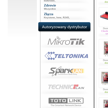
buforowe
,
dos
Zdrowie
Wszystkie
Złącza
Keystone
,
Inne
,
RJ45
,
Dost
Chwil
to
Dost
dos
Dost
dos