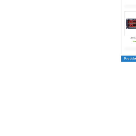
Dost
dos
Produk