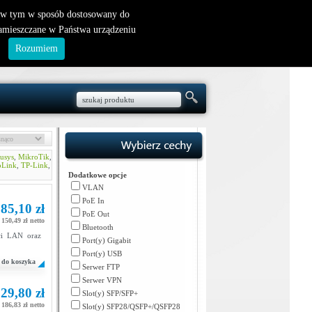
nowy klient
|
logowanie
, w tym w sposób dostosowany do
zamieszczane w Państwa urządzeniu
.
Rozumiem
usys
,
MikroTik
,
oLink
,
TP-Link
,
Dodatkowe opcje
VLAN
PoE In
85,10 zł
PoE Out
150,49 zł netto
Bluetooth
eci LAN oraz
Port(y) Gigabit
Port(y) USB
do koszyka
Serwer FTP
Serwer VPN
29,80 zł
Slot(y) SFP/SFP+
186,83 zł netto
Slot(y) SFP28/QSFP+/QSFP28