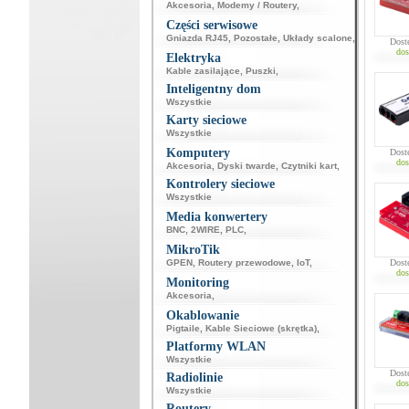
Akcesoria
,
Modemy / Routery
,
Części serwisowe
Gniazda RJ45
,
Pozostałe
,
Układy scalone
,
Dost
dos
Elektryka
Kable zasilające
,
Puszki
,
Inteligentny dom
Wszystkie
Karty sieciowe
Wszystkie
Komputery
Dost
dos
Akcesoria
,
Dyski twarde
,
Czytniki kart
,
Kontrolery sieciowe
Wszystkie
Media konwertery
BNC
,
2WIRE
,
PLC
,
MikroTik
GPEN
,
Routery przewodowe
,
IoT
,
Dost
dos
Monitoring
Akcesoria
,
Okablowanie
Pigtaile
,
Kable Sieciowe (skrętka)
,
Platformy WLAN
Wszystkie
Dost
Radiolinie
dos
Wszystkie
Routery