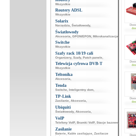
Wszystkie
Routery ADSL
Wszystkie
Solarix
Dost
Narzędzia
,
Światłowody
,
dos
Światłowody
Akcesoria
,
GPON/EPON
,
Mikrokanalizacja
,
Switche
Wszystkie
Szafy rack 10/19 cali
Organizery
,
Szafy
,
Patch panele
,
Dost
Telewizja cyfrowa DVB-T
dos
Wszystkie
Teltonika
Akcesoria
,
Tenda
Switche
,
Inteligentny dom
,
TP-Link
Dost
Zasilanie
,
Akcesoria
,
dos
Ubiquiti
Światłowody
,
Akcesoria
,
VoIP
Telefony VoIP
,
Bramki VoIP
,
Stacje bazowe
,
Zasilanie
Baterie
,
Kable zasilające
,
Zasilacze
Dost