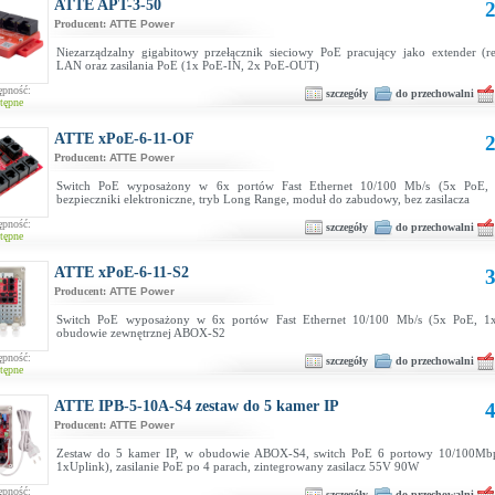
ATTE APT-3-50
2
Producent:
ATTE Power
Niezarządzalny gigabitowy przełącznik sieciowy PoE pracujący jako extender (rep
LAN oraz zasilania PoE (1x PoE-IN, 2x PoE-OUT)
ępność:
szczegóły
do przechowalni
tępne
ATTE xPoE-6-11-OF
2
Producent:
ATTE Power
Switch PoE wyposażony w 6x portów Fast Ethernet 10/100 Mb/s (5x PoE, 
bezpieczniki elektroniczne, tryb Long Range, moduł do zabudowy, bez zasilacza
ępność:
szczegóły
do przechowalni
tępne
ATTE xPoE-6-11-S2
3
Producent:
ATTE Power
Switch PoE wyposażony w 6x portów Fast Ethernet 10/100 Mb/s (5x PoE, 1
obudowie zewnętrznej ABOX-S2
ępność:
szczegóły
do przechowalni
tępne
ATTE IPB-5-10A-S4 zestaw do 5 kamer IP
4
Producent:
ATTE Power
Zestaw do 5 kamer IP, w obudowie ABOX-S4, switch PoE 6 portowy 10/100Mb
1xUplink), zasilanie PoE po 4 parach, zintegrowany zasilacz 55V 90W
ępność:
szczegóły
do przechowalni