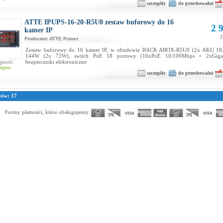
szczegóły
do przechowalni
ATTE IPUPS-16-20-R5U0 zestaw buforowy do 16
2 9
kamer IP
2
Producent:
ATTE Power
Zestaw buforowy do 16 kamer IP, w obudowie RACK ABOX-R5U0 (2x AKU 18Ah
144W (2x 72W), switch PoE 18 portowy (16xPoE 10/100Mbps + 2xGigabi
bezpieczniki elektroniczne
ępność:
tępne
szczegóły
do przechowalni
tów: 17
Formy płatności, które obsługujemy: