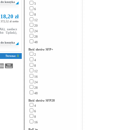
do koszyka
5
6
8
18,20 zł
12
 372,52 zł netto
20
), zasilacz
24
t Uplink),
28
48
do koszyka
Ilość slotów SFP+
2
Strona:
1
4
8
12
16
24
28
48
Ilość slotów SFP28
4
6
8
16
PoE in