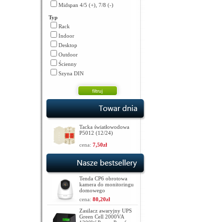
Midspan 4/5 (+), 7/8 (-)
Typ
Rack
Indoor
Desktop
Outdoor
Ścienny
Szyna DIN
Tacka światłowodowa
P5012 (12/24)
cena:
7,50zł
Tenda CP6 obrotowa
kamera do monitoringu
domowego
cena:
80,20zł
Zasilacz awaryjny UPS
Green Cell 2000VA