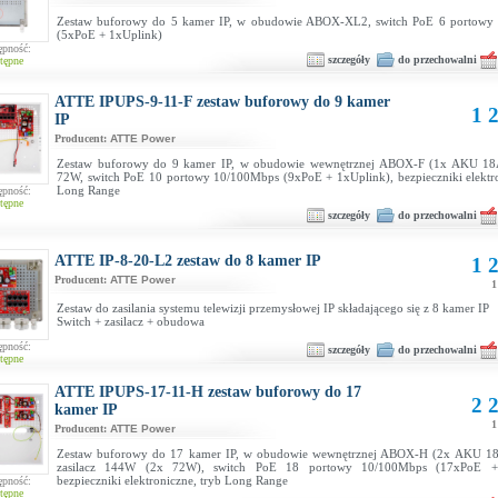
Zestaw buforowy do 5 kamer IP, w obudowie ABOX-XL2, switch PoE 6 portowy
(5xPoE + 1xUplink)
ępność:
szczegóły
do przechowalni
tępne
ATTE IPUPS-9-11-F zestaw buforowy do 9 kamer
1 2
IP
Producent:
ATTE Power
Zestaw buforowy do 9 kamer IP, w obudowie wewnętrznej ABOX-F (1x AKU 18Ah
72W, switch PoE 10 portowy 10/100Mbps (9xPoE + 1xUplink), bezpieczniki elektro
Long Range
ępność:
tępne
szczegóły
do przechowalni
ATTE IP-8-20-L2 zestaw do 8 kamer IP
1 2
Producent:
ATTE Power
1
Zestaw do zasilania systemu telewizji przemysłowej IP składającego się z 8 kamer IP
Switch + zasilacz + obudowa
ępność:
szczegóły
do przechowalni
tępne
ATTE IPUPS-17-11-H zestaw buforowy do 17
2 2
kamer IP
1
Producent:
ATTE Power
Zestaw buforowy do 17 kamer IP, w obudowie wewnętrznej ABOX-H (2x AKU 1
zasilacz 144W (2x 72W), switch PoE 18 portowy 10/100Mbps (17xPoE + 
bezpieczniki elektroniczne, tryb Long Range
ępność:
tępne