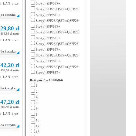
eci LAN oraz
Slot(y) SFP/SFP+
Slot(y) SFP28/QSFP+/QSFP28
do koszyka
Slot(y) SFP/SFP+
Slot(y) SFP28/QSFP+/QSFP28
Slot(y) SFP/SFP+
29,80 zł
Slot(y) SFP28/QSFP+/QSFP28
186,83 zł netto
Slot(y) SFP/SFP+
eci LAN oraz
Slot(y) SFP28/QSFP+/QSFP28
Slot(y) SFP/SFP+
do koszyka
Slot(y) SFP28/QSFP+/QSFP28
Slot(y) SFP/SFP+
42,20 zł
Slot(y) SFP28/QSFP+/QSFP28
196,91 zł netto
Slot(y) SFP/SFP+
eci LAN oraz
Ilość portów 1000Mbit
1
do koszyka
2
4
47,20 zł
5
200,98 zł netto
8
eci LAN oraz
9
10
do koszyka
12
15