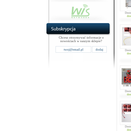
Dost
dos
Chcesz otrzymywać informacje o
nowościach w naszym sklepie?
Dost
dos
Dost
dos
Dost
dos