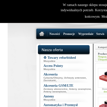
W ramach naszego sklepu stosuj
indywidualnych potrzeb. Korzysta
końcowym. Może
Nowości
Promocje
Wyprzedaże
Serwis
Kategori
Produce
Netgear
♻️ Towary refurbished
Ubiquiti
Wszystkie
Access Pointy
Wszystkie
Akcesoria
Cybanty/Obejmy
,
Uchwyty antenowe
,
Zaciskarki
,
Akcesoria GSM/LTE
Zestawy abonenckie
,
Anteny zewnętrzne
,
Dost
Anteny wewnętrzne
,
dos
Anteny
Wszystkie
Automatyka i Przemysł