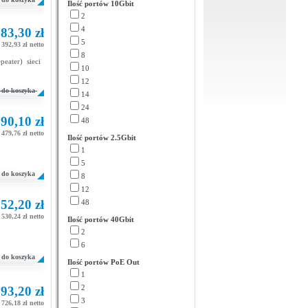
Ilość portów 10Gbit
2
4
83,30 zł
5
392,93 zł netto
8
eater) sieci
10
12
do koszyka
14
24
90,10 zł
48
479,76 zł netto
Ilość portów 2.5Gbit
1
5
do koszyka
8
12
52,20 zł
48
530,24 zł netto
Ilość portów 40Gbit
2
6
do koszyka
Ilość portów PoE Out
1
2
93,20 zł
3
726,18 zł netto