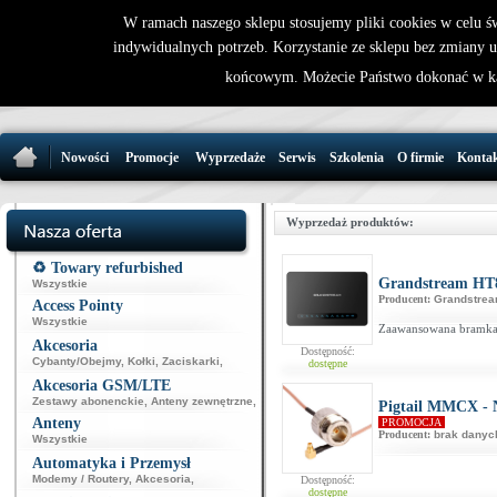
W ramach naszego sklepu stosujemy pliki cookies w celu 
indywidualnych potrzeb. Korzystanie ze sklepu bez zmiany 
32 721 86 
końcowym. Możecie Państwo dokonać w ka
support@wirele
Nowości
Promocje
Wyprzedaże
Serwis
Szkolenia
O firmie
Konta
Wyprzedaż produktów:
♻️ Towary refurbished
Grandstream HT
Wszystkie
Producent:
Grandstre
Access Pointy
Wszystkie
Zaawansowana bramka 
Akcesoria
Dostępność:
Cybanty/Obejmy
,
Kołki
,
Zaciskarki
,
dostępne
Akcesoria GSM/LTE
Zestawy abonenckie
,
Anteny zewnętrzne
,
Pigtail MMCX - N
Anteny
PROMOCJA
Producent:
brak danyc
Wszystkie
Automatyka i Przemysł
Modemy / Routery
,
Akcesoria
,
Dostępność:
dostępne