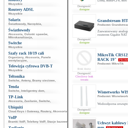
LoRa, miniPCI-e, moc 
Wszystkie
Dostępność:
Routery ADSL
dostępne
Wszystkie
Solarix
Grandstream HT
Światłowody
,
Narzędzia
,
Producent:
Grandstre
Światłowody
Zaawansowany analogo
Akcesoria
,
Osłonki spawów
,
routerem Gigabit NAT
Mikrokanalizacja
,
Dostępność:
Switche
dostępne
Wszystkie
Szafy rack 10/19 cali
MikroTik CRS12
Organizery
,
Akcesoria
,
Panele
RACK 19"
PROM
wentylacyjne
,
Producent:
MikroTik
Telewizja cyfrowa DVB-T
Wszystkie
Dostępność:
Teltonika
Chwilowy brak
towaru
Switche
,
Anteny
,
Bramy sieciowe
,
Tenda
Switche
,
Inteligentny dom
,
Wisnetworks WI
Producent:
Wisnetwor
TP-Link
Akcesoria
,
Zasilanie
,
Switche
,
Wodoodporna zewnętrz
Ubiquiti
Dostępność:
Cloud Keys i Gateway
,
Routery
,
Akcesoria
,
dostępne
VoIP
Bramki VoIP
,
Telefony VoIP
,
Stacje bazowe
,
Uchwyt kablowy K
mm
Zasilanie
PROMOCJA