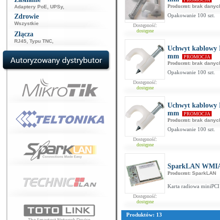
Producent:
brak danyc
Adaptery PoE
,
UPSy
,
Opakowanie 100 szt.
Zdrowie
Wszystkie
Dostępność:
dostępne
Złącza
RJ45
,
Typu TNC
,
Uchwyt kablowy 
mm
PROMOCJA
Producent:
brak danyc
Opakowanie 100 szt.
Dostępność:
dostępne
Uchwyt kablowy 
mm
PROMOCJA
Producent:
brak danyc
Opakowanie 100 szt.
Dostępność:
dostępne
SparkLAN WMI
Producent:
SparkLAN
Karta radiowa miniPCI
Dostępność:
dostępne
Produktów: 13