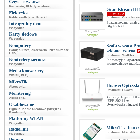
Części serwisowe
Pozostałe
,
Układy scalone
,
Grandstream HT
Elektryka
PROMOCJA
Kable zasilające
,
Puszki
,
Producent:
Grandstre
Zaawansowana analog
Inteligentny dom
Gigabit NAT
Wszystkie
Dostępność:
Karty sieciowe
dostępne
Wszystkie
Komputery
Szafa wisząca Pr
Pamięci RAM
,
Akcesoria
,
Przedłużacze
szklane, czarna
P
USB
,
Producent:
StalFlex
Kontrolery sieciowe
Innowacyjna
opaten
montowalnego urządze
Wszystkie
Dostępność:
Media konwertery
dostępne
2WIRE
,
PLC
,
MikroTik
Huawei OptiXst
Akcesoria
,
Producent:
Huawei
Monitoring
4x porty Gigabit Ethe
Akcesoria
,
IEEE 802.11ax
Okablowanie
Dystrybucja Huawei 
Dostępność:
Pigtaile
,
Kable Sieciowe (skrętka)
,
dostępne
Patchcordy
,
Platformy WLAN
Wszystkie
MikroTik Router
Radiolinie
Producent:
MikroTik
Wszystkie
Routery