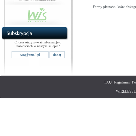
Formy płatności, które obsług
Chcesz otrzymywać informacje o
nowościach w naszym sklepie?
FAQ
|
Regulamin
|
Po
WIRELESSLAN.