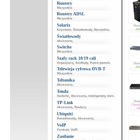
Routery
Wszystkie
Routery ADSL
Wszystkie
Solarix
Dost
dos
Keystone
,
Światłowody
,
Narzędzia
,
Światłowody
Akcesoria
,
Switche
Wszystkie
Szafy rack 10/19 cali
Organizery
,
Szuflady
,
Patch panele
,
Dost
dos
Telewizja cyfrowa DVB-T
Wszystkie
Teltonika
Akcesoria
,
Tenda
Switche
,
Akcesoria
,
Inteligentny dom
,
Dost
TP-Link
Chwil
Akcesoria
,
Routery
,
to
Ubiquiti
Światłowody
,
Akcesoria
,
VoIP
Centrale VoIP
,
Zasilanie