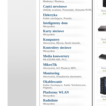
Modemy / Routery
,
Części serwisowe
Układy scalone
,
Pozostałe
,
Gniazda RJ45
,
Dost
dos
Elektryka
Kable zasilające
,
Puszki
,
Inteligentny dom
Wszystkie
Karty sieciowe
Wszystkie
Komputery
Dost
dos
Akcesoria
,
Myszy
,
Dyski twarde
,
Kontrolery sieciowe
Wszystkie
Media konwertery
RS-232/RS-485
,
PLC
,
MikroTik
Akcesoria
,
IoT
,
Routery WiFi
,
Dost
dos
Monitoring
Akcesoria
,
Urządzenia alarmowe
,
Okablowanie
Kable Zasilające
,
Kable Telefoniczne
,
Pigtaile
,
Platformy WLAN
Wszystkie
Dost
dos
Radiolinie
Wszystkie