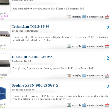
Producent:
IP-COM
Niezarządzalny 9-portowy switch Fast Ethernet z 8 portami PoE
ępność:
owy brak
szczegóły
do przechowalni
waru
TechnicLan TG110-8P-96
2
Producent:
TechnicLan
Niezarządzalny 10-portowy switch Gigabit Ethernet z 8x portami PoE+ i 4 trybami 
VLAN, AI Extend, AI PoE, AI QoS
ępność:
szczegóły
do przechowalni
tępne
D-Link DGS-1100-05PDV2
2
Producent:
D-Link
Zarządzalny 5-portowy gigabitowy switch Smart PoE i przedłużacz PoE
ępność:
szczegóły
do przechowalni
tępne
Scodeno XPTN-9000-65-5GP-X
2
Producent:
Scodeno
Niezarządzalny przełącznik PoE klasy przemysłowej warstwy 2 z 5x portami Gigabit
tym 4x portami PoE), z mocowaniem do szyny DIN
ępność:
szczegóły
do przechowalni
tępne