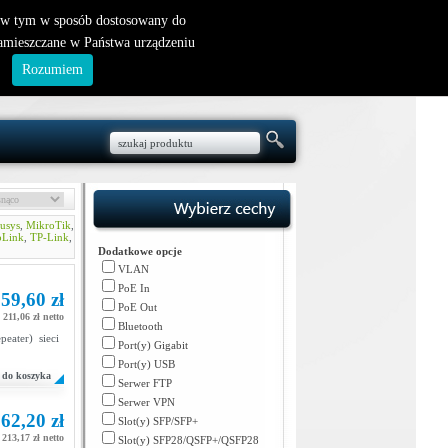
nowy klient
|
logowanie
, w tym w sposób dostosowany do
zamieszczane w Państwa urządzeniu
.
Rozumiem
usys
,
MikroTik
,
oLink
,
TP-Link
,
Dodatkowe opcje
VLAN
PoE In
59,60 zł
PoE Out
211,06 zł netto
Bluetooth
eater) sieci
Port(y) Gigabit
Port(y) USB
do koszyka
Serwer FTP
Serwer VPN
62,20 zł
Slot(y) SFP/SFP+
213,17 zł netto
Slot(y) SFP28/QSFP+/QSFP28