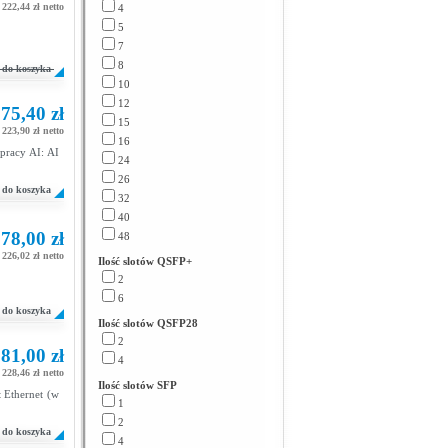
222,44 zł netto
4
5
7
8
do koszyka
10
12
75,40 zł
15
223,90 zł netto
16
pracy AI: AI
24
26
do koszyka
32
40
78,00 zł
48
226,02 zł netto
Ilość slotów QSFP+
2
6
do koszyka
Ilość slotów QSFP28
2
81,00 zł
4
228,46 zł netto
Ilość slotów SFP
 Ethernet (w
1
2
do koszyka
4