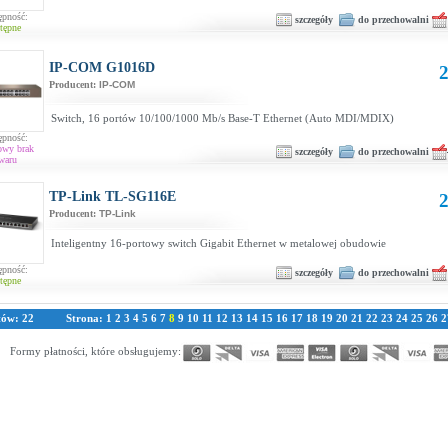
ępność:
szczegóły
do przechowalni
tępne
IP-COM G1016D
2
Producent:
IP-COM
Switch, 16 portów 10/100/1000 Mb/s Base-T Ethernet (Auto MDI/MDIX)
ępność:
owy brak
szczegóły
do przechowalni
waru
TP-Link TL-SG116E
2
Producent:
TP-Link
Inteligentny 16-portowy switch Gigabit Ethernet w metalowej obudowie
ępność:
szczegóły
do przechowalni
tępne
tów: 22
Strona:
1
2
3
4
5
6
7
8
9
10
11
12
13
14
15
16
17
18
19
20
21
22
23
24
25
26
2
Formy płatności, które obsługujemy: