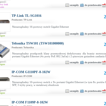
ępność:
owy brak
szczegóły
do przechowalni
waru
TP-Link TL-SG1016
2
Producent:
TP-Link
Niezarządzalny 16-portowy switch Gigabit Ethernet
ępność:
szczegóły
do przechowalni
tępne
Teltonika TSW101 (TSW101000000)
2
Producent:
Teltonika
Niezarządzalny przełącznik klasy przemysłowej dedykowany dla branży motoryza
portami Gigabit Ethernet (4x porty PoE 802.3af/at) i 2-pinowym gniazdem zasilania
ępność:
szczegóły
do przechowalni
tępne
IP-COM G1110PF-8-102W
2
Producent:
IP-COM
Niezarządzalny 10-portowy switch z 9x portami Gigabit Ethernet (w tym 8x portów 
SFP, 3 tryby pracy, w metalowej obudowie
ępność:
szczegóły
do przechowalni
tępne
IP-COM F1109P-8-102W
2