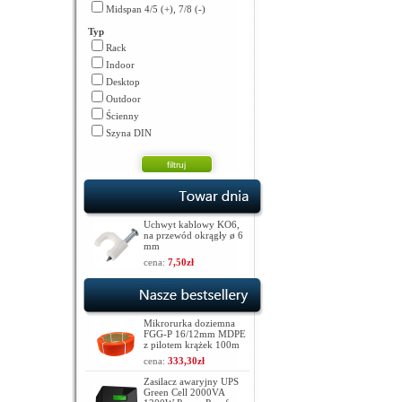
Midspan 4/5 (+), 7/8 (-)
Typ
Rack
Indoor
Desktop
Outdoor
Ścienny
Szyna DIN
Uchwyt kablowy KO6,
na przewód okrągły ø 6
mm
cena:
7,50zł
Mikrorurka doziemna
FGG-P 16/12mm MDPE
z pilotem krążek 100m
cena:
333,30zł
Zasilacz awaryjny UPS
Green Cell 2000VA