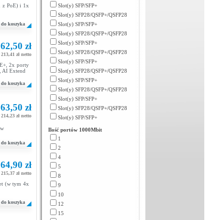
 z PoE) i 1x
Slot(y) SFP/SFP+
Slot(y) SFP28/QSFP+/QSFP28
do koszyka
Slot(y) SFP/SFP+
Slot(y) SFP28/QSFP+/QSFP28
Slot(y) SFP/SFP+
62,50 zł
Slot(y) SFP28/QSFP+/QSFP28
213,41 zł netto
Slot(y) SFP/SFP+
E+, 2x porty
, AI Extend
Slot(y) SFP28/QSFP+/QSFP28
Slot(y) SFP/SFP+
do koszyka
Slot(y) SFP28/QSFP+/QSFP28
Slot(y) SFP/SFP+
63,50 zł
Slot(y) SFP28/QSFP+/QSFP28
214,23 zł netto
Slot(y) SFP/SFP+
ów
Ilość portów 1000Mbit
1
do koszyka
2
4
64,90 zł
5
215,37 zł netto
8
et (w tym 4x
9
10
do koszyka
12
15