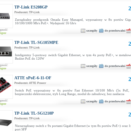
TP-Link ES208GP
2
Producent:
TP-Link
Zarządzalny przełącznik Omada Easy Managed, wyposażony w 8x portów Gigab
10/100/1000 Mb/s PoE+. Wydajność 16 Gb/s
ępność:
szczegóły
do przechowalni
tępne
TP-Link TL-SG105MPE
2
Producent:
TP-Link
Inteligentny 5-portowy switch Gigabit Ethernet, w tym 4x porty PoE+, w metalow
Budżet PoE do 120W
ępność:
szczegóły
do przechowalni
tępne
ATTE xPoE-6-11-OF
2
Producent:
ATTE Power
Switch PoE wyposażony w 6x portów Fast Ethernet 10/100 Mb/s (5x PoE, 
bezpieczniki elektroniczne, tryb Long Range, moduł do zabudowy, bez zasilacza
ępność:
szczegóły
do przechowalni
tępne
TP-Link TL-SG1210P
2
Producent:
TP-Link
Niezarządzany switch z 9x portami Gigabit Ethernet (w tym 8x portów PoE+) oraz 1
port SFP