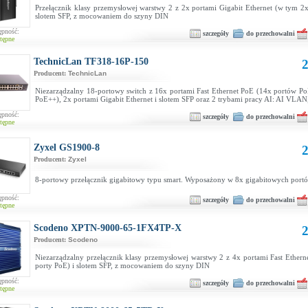
Przełącznik klasy przemysłowej warstwy 2 z 2x portami Gigabit Ethernet (w tym 2x
slotem SFP, z mocowaniem do szyny DIN
ępność:
szczegóły
do przechowalni
tępne
TechnicLan TF318-16P-150
2
Producent:
TechnicLan
Niezarządzalny 18-portowy switch z 16x portami Fast Ethernet PoE (14x portów Po
PoE++), 2x portami Gigabit Ethernet i slotem SFP oraz 2 trybami pracy AI: AI VLAN
ępność:
szczegóły
do przechowalni
tępne
Zyxel GS1900-8
2
Producent:
Zyxel
8-portowy przełącznik gigabitowy typu smart. Wyposażony w 8x gigabitowych port
ępność:
szczegóły
do przechowalni
tępne
Scodeno XPTN-9000-65-1FX4TP-X
2
Producent:
Scodeno
Niezarządzalny przełącznik klasy przemysłowej warstwy 2 z 4x portami Fast Ethern
porty PoE) i slotem SFP, z mocowaniem do szyny DIN
ępność:
szczegóły
do przechowalni
tępne