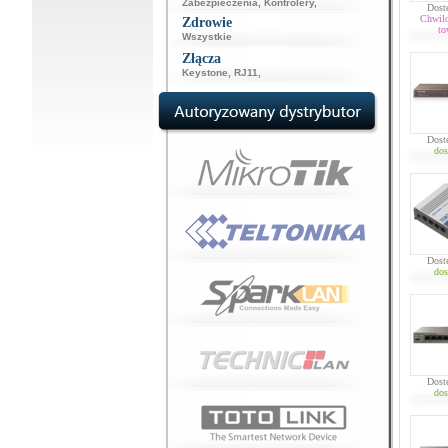
Zabezpieczenia
,
Kontrolery
,
Dost
Chwil
Zdrowie
to
Wszystkie
Złącza
Keystone
,
RJ11
,
Dost
dos
Dost
dos
Dost
dos