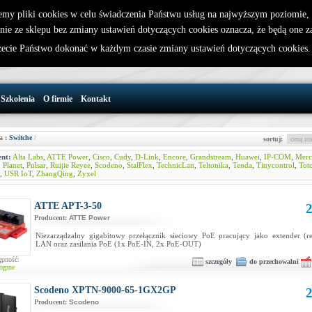
emy pliki cookies w celu świadczenia Państwu usług na najwyższym poziomie
nie ze sklepu bez zmiany ustawień dotyczących cookies oznacza, że będą one 
32 721 86 72
W koszyku jest 0 produktów(y)
cie Państwo dokonać w każdym czasie zmiany ustawień dotyczących cookies
support@wirelesslan.com.pl
Szkolenia
O firmie
Kontakt
a :
Switche
/
sortuj:
nt:
Alta Labs
,
ATTE Power
,
Cisco
,
Cudy
,
D-Link
,
Encore
,
Grandstream
,
Huawei
,
IP-COM
,
Merc
,
Planet
,
Pulsar
,
Ruijie Reyee
,
Scodeno
,
StalFlex
,
TechnicLan
,
Teltonika
,
Tenda
,
Tinycontrol
,
Tot
,
USR IoT
,
ZhangQing
,
Zyxel
ATTE APT-3-50
2
Producent:
ATTE Power
Niezarządzalny gigabitowy przełącznik sieciowy PoE pracujący jako extender (rep
LAN oraz zasilania PoE (1x PoE-IN, 2x PoE-OUT)
ępność:
szczegóły
do przechowalni
tępne
Scodeno XPTN-9000-65-1GX2GP
2
Producent:
Scodeno