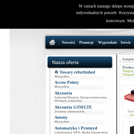
W ramach naszego sklepu stosuj
indywidualnych potrzeb. Korzysta
końcowym. Może
Nowości
Promocje
Wyprzedaże
Serwis
Kategori
Produce
Netgear
♻️ Towary refurbished
Ubiquiti
Wszystkie
Access Pointy
Wszystkie
Akcesoria
Cybanty/Obejmy
,
Sprzęt pomiarowy
,
Uchwyty antenowe
,
Akcesoria GSM/LTE
Zestawy abonenckie
,
Dost
dos
Anteny
Wszystkie
Automatyka i Przemysł
Lokalizatory GPS
,
Media konwertery
,