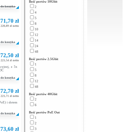
Ilość portów 10Gbit
do koszyka
2
4
5
71,70 zł
8
220,89 zł netto
10
12
14
do koszyka
24
48
72,50 zł
Ilość portów 2.5Gbit
221,54 zł netto
1
cyjnej, z 5x
5
 DC
8
do koszyka
12
48
72,70 zł
Ilość portów 40Gbit
221,71 zł netto
2
PoE) i slotem
6
Ilość portów PoE Out
do koszyka
1
2
73,60 zł
3