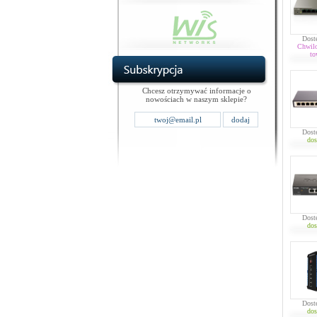
Dost
Chwil
to
Chcesz otrzymywać informacje o
nowościach w naszym sklepie?
Dost
dos
Dost
dos
Dost
dos