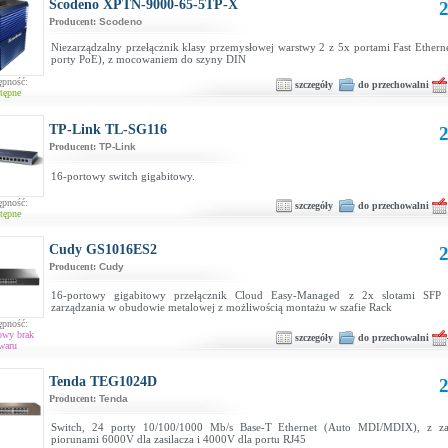
Scodeno XPTN-9000-65-5TP-X
2
Producent:
Scodeno
Niezarządzalny przełącznik klasy przemysłowej warstwy 2 z 5x portami Fast Ethern
porty PoE), z mocowaniem do szyny DIN
ępność:
szczegóły
do przechowalni
tępne
TP-Link TL-SG116
2
Producent:
TP-Link
16-portowy switch gigabitowy.
ępność:
szczegóły
do przechowalni
tępne
Cudy GS1016ES2
2
Producent:
Cudy
16-portowy gigabitowy przełącznik Cloud Easy-Managed z 2x slotami SFP 
zarządzania w obudowie metalowej z możliwością montażu w szafie Rack
ępność:
owy brak
szczegóły
do przechowalni
waru
Tenda TEG1024D
2
Producent:
Tenda
Switch, 24 porty 10/100/1000 Mb/s Base-T Ethernet (Auto MDI/MDIX), z za
piorunami 6000V dla zasilacza i 4000V dla portu RJ45