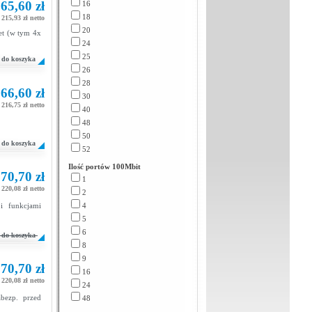
65,60 zł
16
18
215,93 zł netto
20
et (w tym 4x
24
25
do koszyka
26
28
66,60 zł
30
216,75 zł netto
40
48
50
do koszyka
52
Ilość portów 100Mbit
70,70 zł
1
220,08 zł netto
2
i funkcjami
4
5
6
do koszyka
8
9
70,70 zł
16
220,08 zł netto
24
bezp. przed
48