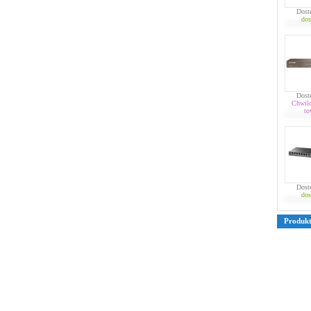
Dost
dos
Dost
Chwil
to
Dost
dos
Produk