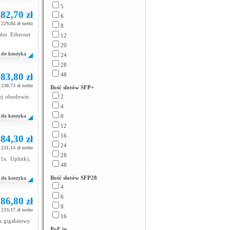
5
82,70 zł
6
229,84 zł netto
8
it Ethernet
12
20
do koszyka
24
28
83,80 zł
48
230,73 zł netto
Ilość slotów SFP+
ej obudowie.
2
4
do koszyka
8
12
16
84,30 zł
24
231,14 zł netto
28
1x Uplink),
48
Ilość slotów SFP28
do koszyka
4
6
86,80 zł
8
233,17 zł netto
16
x gigabitowy
PoE in