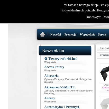
W ramach naszego sklepu stosuj
indywidualnych potrzeb. Korzysta
końcowym. Może
Nowości
Promocje
Wyprzedaże
Serwis
Kategori
Produce
♻️ Towary refurbished
Wszystkie
Access Pointy
Wszystkie
Akcesoria
Cybanty/Obejmy
,
Zaciskarki
,
Ściągacze
izolacji
,
Dost
Akcesoria GSM/LTE
Chwil
to
Zestawy abonenckie
,
Anteny zewnętrzne
,
Modemy
,
Anteny
Wszystkie
Automatyka i Przemysł