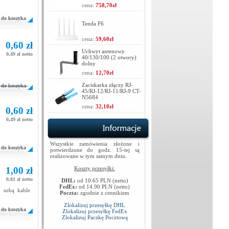
cena:
758,70zł
do koszyka
Tenda F6
cena:
59,60zł
0,60 zł
Uchwyt antenowy
0,49 zł netto
40/130/100 (2 otwory)
dolny
cena:
12,70zł
Zaciskarka złączy RJ-
do koszyka
45/RJ-12/RJ-11/RJ-9 CT-
N5684
cena:
32,10zł
0,60 zł
0,49 zł netto
Wszystkie zamówienia złożone i
do koszyka
potwierdzone do godz. 15-tej są
realizowane w tym samym dniu.
1,00 zł
Koszty przesyłki:
0,81 zł netto
DHL:
od 10.65 PLN (netto)
FedEx:
od 14.90 PLN (netto)
e sobą kable
Poczta:
zgodnie z cennikiem
Zlokalizuj przesyłkę DHL
do koszyka
Zlokalizuj przesyłkę FedEx
Zlokalizuj Paczkę Pocztową