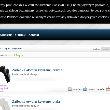
emy pliki cookies w celu świadczenia Państwu usług na najwyższym poziomie
nie ze sklepu bez zmiany ustawień dotyczących cookies oznacza, że będą one 
32 721 86 72
W koszyku jest 0 produktów(y)
cie Państwo dokonać w każdym czasie zmiany ustawień dotyczących cookies
support@wirelesslan.com.pl
Szkolenia
O firmie
Kontakt
a :
Złącza
/
Keystone
sortuj:
nt:
Solarix
,
Ubiquiti
Zaślepka otworu keystone, czarna
Producent:
brak danych
ępność:
owy brak
szczegóły
do przechowalni
waru
Zaślepka otworu keystone, biała
Producent:
brak danych