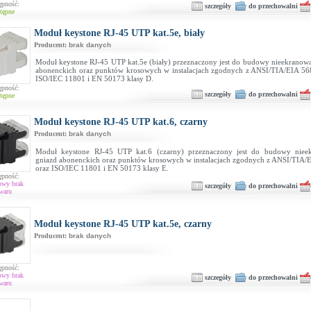
ępność:
szczegóły
do przechowalni
tępne
Moduł keystone RJ-45 UTP kat.5e, biały
Producent:
brak danych
Moduł keystone RJ-45 UTP kat.5e (biały) przeznaczony jest do budowy nieekranow
abonenckich oraz punktów krosowych w instalacjach zgodnych z ANSI/TIA/EIA 568
ISO/IEC 11801 i EN 50173 klasy D.
ępność:
szczegóły
do przechowalni
tępne
Moduł keystone RJ-45 UTP kat.6, czarny
Producent:
brak danych
Moduł keystone RJ-45 UTP kat.6 (czarny) przeznaczony jest do budowy niee
gniazd abonenckich oraz punktów krosowych w instalacjach zgodnych z ANSI/TIA/E
oraz ISO/IEC 11801 i EN 50173 klasy E.
ępność:
owy brak
szczegóły
do przechowalni
waru
Moduł keystone RJ-45 UTP kat.5e, czarny
Producent:
brak danych
ępność:
owy brak
szczegóły
do przechowalni
waru