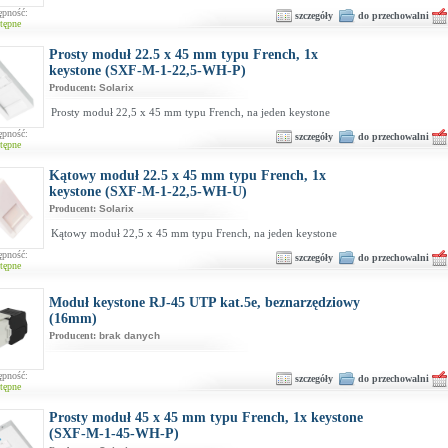
ępność:
szczegóły
do przechowalni
tępne
Prosty moduł 22.5 x 45 mm typu French, 1x
keystone (SXF-M-1-22,5-WH-P)
Producent:
Solarix
Prosty moduł 22,5 x 45 mm typu French, na jeden keystone
ępność:
szczegóły
do przechowalni
tępne
Kątowy moduł 22.5 x 45 mm typu French, 1x
keystone (SXF-M-1-22,5-WH-U)
Producent:
Solarix
Kątowy moduł 22,5 x 45 mm typu French, na jeden keystone
ępność:
szczegóły
do przechowalni
tępne
Moduł keystone RJ-45 UTP kat.5e, beznarzędziowy
(16mm)
Producent:
brak danych
ępność:
szczegóły
do przechowalni
tępne
Prosty moduł 45 x 45 mm typu French, 1x keystone
(SXF-M-1-45-WH-P)