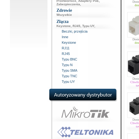
Przetwornice
,
Adaptery PoE
,
Dost
Zabezpieczenia
,
dos
Zdrowie
Wszystkie
Złącza
Keystone
,
RJ45
,
Typu UY
,
Beczki, przejścia
Inne
Dost
Keystone
dos
RJ11
RJ45
Typu BNC
Typu N
Typu SMA
Typu TNC
Dost
Typu UY
Chwil
to
Dost
Chwil
to