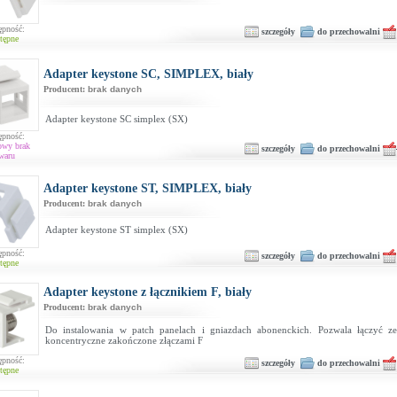
ępność:
szczegóły
do przechowalni
tępne
Adapter keystone SC, SIMPLEX, biały
Producent:
brak danych
Adapter keystone SC simplex (SX)
ępność:
owy brak
szczegóły
do przechowalni
waru
Adapter keystone ST, SIMPLEX, biały
Producent:
brak danych
Adapter keystone ST simplex (SX)
ępność:
szczegóły
do przechowalni
tępne
Adapter keystone z łącznikiem F, biały
Producent:
brak danych
Do instalowania w patch panelach i gniazdach abonenckich. Pozwala łączyć z
koncentryczne zakończone złączami F
ępność:
szczegóły
do przechowalni
tępne