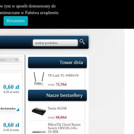
nowy klient
|
logowanie
, w tym w sposób dostosowany do
zamieszczane w Państwa urządzeniu
.
Rozumiem
TP-Link TL-WR841N
cena:
72,70zł
0,60 zł
0,49 zł netto
Tenda SG108
do koszyka
cena:
60,60zł
0,60 zł
MikroTik Cloud Router
Switch CRS326-24G-
0,49 zł netto
2S+RM