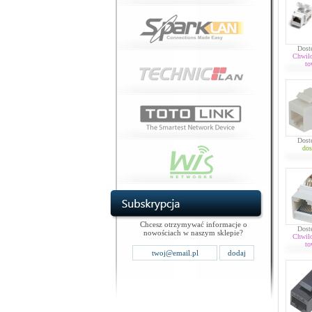
Dost
Chwil
to
Dost
dos
Chcesz otrzymywać informacje o
Dost
nowościach w naszym sklepie?
Chwil
to