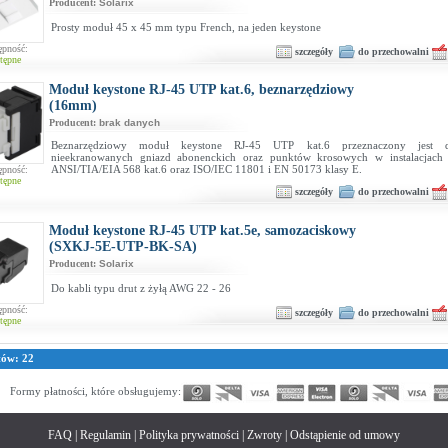
Producent:
Solarix
Prosty moduł 45 x 45 mm typu French, na jeden keystone
ępność:
szczegóły
do przechowalni
tępne
Moduł keystone RJ-45 UTP kat.6, beznarzędziowy
(16mm)
Producent:
brak danych
Beznarzędziowy moduł keystone RJ-45 UTP kat.6 przeznaczony jest
nieekranowanych gniazd abonenckich oraz punktów krosowych w instalacjach
ANSI/TIA/EIA 568 kat.6 oraz ISO/IEC 11801 i EN 50173 klasy E.
ępność:
tępne
szczegóły
do przechowalni
Moduł keystone RJ-45 UTP kat.5e, samozaciskowy
(SXKJ-5E-UTP-BK-SA)
Producent:
Solarix
Do kabli typu drut z żyłą AWG 22 - 26
ępność:
szczegóły
do przechowalni
tępne
tów: 22
Formy płatności, które obsługujemy:
FAQ
|
Regulamin
|
Polityka prywatności
|
Zwroty
|
Odstąpienie od umowy