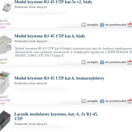
Moduł keystone RJ-45 UTP kat.5e v2, biały
Producent:
brak danych
ępność:
owy brak
szczegóły
do przechowalni
waru
Moduł keystone RJ-45 UTP kat.6, biały
Producent:
brak danych
Moduł keystone RJ-45 UTP kat.6 (biały) przeznaczony jest do budowy nieekranow
abonenckich oraz punktów krosowych w instalacjach zgodnych z ANSI/TIA/EIA 56
ISO/IEC 11801 i EN 50173 klasy E.
ępność:
szczegóły
do przechowalni
tępne
Moduł keystone RJ-45 UTP kat.6, beznarzędziowy
Producent:
brak danych
ępność:
owy brak
szczegóły
do przechowalni
waru
Łącznik modularny keystone, kat. 6, 2x RJ-45,
UTP
Producent:
brak danych