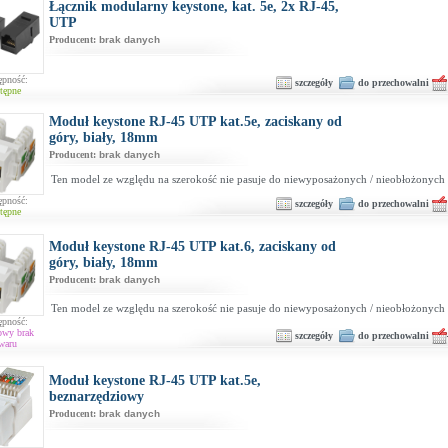
Łącznik modularny keystone, kat. 5e, 2x RJ-45,
UTP
Producent:
brak danych
ępność:
szczegóły
do przechowalni
tępne
Moduł keystone RJ-45 UTP kat.5e, zaciskany od
góry, biały, 18mm
Producent:
brak danych
Ten model ze względu na szerokość nie pasuje do niewyposażonych / nieobłożonych 
ępność:
szczegóły
do przechowalni
tępne
Moduł keystone RJ-45 UTP kat.6, zaciskany od
góry, biały, 18mm
Producent:
brak danych
Ten model ze względu na szerokość nie pasuje do niewyposażonych / nieobłożonych 
ępność:
owy brak
szczegóły
do przechowalni
waru
Moduł keystone RJ-45 UTP kat.5e,
beznarzędziowy
Producent:
brak danych