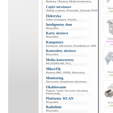
Modemy / Routery
,
Media konwertery
,
Części serwisowe
Dost
Układy scalone
,
Pozostałe
,
Gniazda RJ45
,
dos
Elektryka
Kable zasilające
,
Puszki
,
Inteligentny dom
Wszystkie
Karty sieciowe
Wszystkie
Dost
Chwil
Komputery
to
Zasilacze
,
Akcesoria
,
Przedłużacze USB
,
Kontrolery sieciowe
Wszystkie
Media konwertery
RS-232/RS-485
,
PLC
,
MikroTik
Dost
Routery WiFi
,
GPEN
,
Akcesoria
,
dos
Monitoring
Akcesoria
,
Urządzenia alarmowe
,
Okablowanie
Pigtaile
,
Kable Sieciowe (skrętka)
,
Patchcordy
,
Platformy WLAN
Wszystkie
Dost
dos
Radiolinie
Wszystkie