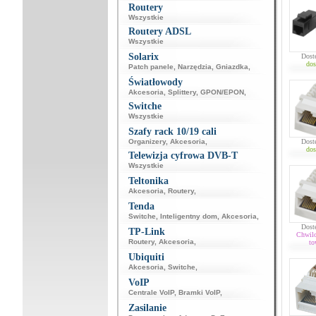
Routery
Wszystkie
Routery ADSL
Wszystkie
Solarix
Dost
dos
Patch panele
,
Narzędzia
,
Gniazdka
,
Światłowody
Akcesoria
,
Splittery
,
GPON/EPON
,
Switche
Wszystkie
Szafy rack 10/19 cali
Organizery
,
Akcesoria
,
Dost
dos
Telewizja cyfrowa DVB-T
Wszystkie
Teltonika
Akcesoria
,
Routery
,
Tenda
Switche
,
Inteligentny dom
,
Akcesoria
,
Dost
TP-Link
Chwil
Routery
,
Akcesoria
,
to
Ubiquiti
Akcesoria
,
Switche
,
VoIP
Centrale VoIP
,
Bramki VoIP
,
Zasilanie