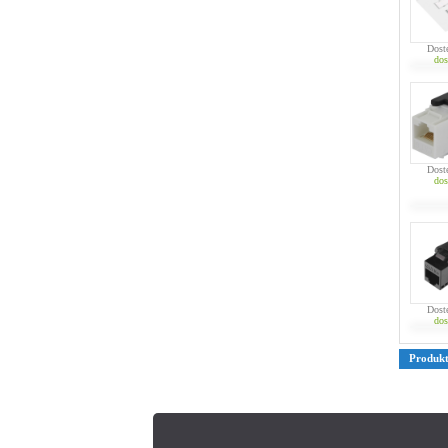
Dost
dos
Dost
dos
Dost
dos
Produk