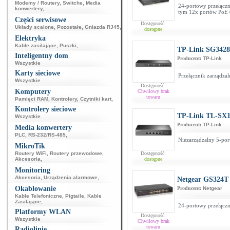
Modemy / Routery
,
Switche
,
Media
24-portowy przełączn
konwertery
,
tym 12x portów PoE
Części serwisowe
Dostępność:
Układy scalone
,
Pozostałe
,
Gniazda RJ45
,
dostępne
Elektryka
Kable zasilające
,
Puszki
,
TP-Link SG3428
Inteligentny dom
Producent:
TP-Link
Wszystkie
Karty sieciowe
Przełącznik zarządza
Wszystkie
Dostępność:
Komputery
Chwilowy brak
towaru
Pamięci RAM
,
Kontrolery
,
Czytniki kart
,
Kontrolery sieciowe
TP-Link TL-SX1
Wszystkie
Producent:
TP-Link
Media konwertery
PLC
,
RS-232/RS-485
,
Niezarządzalny 5-por
MikroTik
Routery WiFi
,
Routery przewodowe
,
Dostępność:
Akcesoria
,
dostępne
Monitoring
Akcesoria
,
Urządzenia alarmowe
,
Netgear GS324T
Okablowanie
Producent:
Netgear
Kable Telefoniczne
,
Pigtaile
,
Kable
Zasilające
,
24-portowy przełączn
Platformy WLAN
Dostępność:
Wszystkie
Chwilowy brak
towaru
Radiolinie