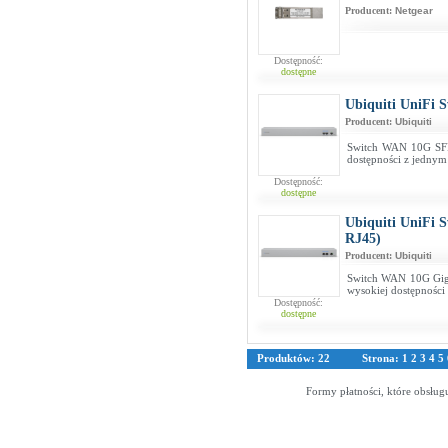
Producent:
Netgear
Dostępność:
dostępne
Ubiquiti UniFi
Producent:
Ubiquiti
Switch WAN 10G SFP
dostępności z jednym
Dostępność:
dostępne
Ubiquiti UniFi
RJ45)
Producent:
Ubiquiti
Switch WAN 10G Giga
wysokiej dostępności
Dostępność:
dostępne
Produktów: 22
Strona:
1
2
3
4
5
Formy płatności, które obsług