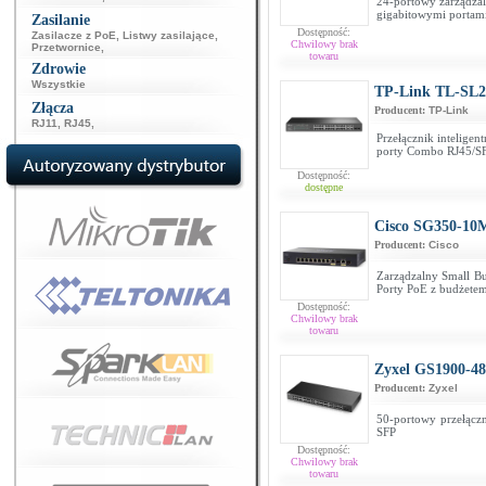
24-portowy zarządzal
gigabitowymi portam
Zasilanie
Dostępność:
Zasilacze z PoE
,
Listwy zasilające
,
Chwilowy brak
Przetwornice
,
towaru
Zdrowie
Wszystkie
TP-Link TL-SL2
Złącza
Producent:
TP-Link
RJ11
,
RJ45
,
Przełącznik intelige
porty Combo RJ45/S
Dostępność:
dostępne
Cisco SG350-10
Producent:
Cisco
Zarządzalny Small Bu
Porty PoE z budżet
Dostępność:
Chwilowy brak
towaru
Zyxel GS1900-48
Producent:
Zyxel
50-portowy przełączn
SFP
Dostępność:
Chwilowy brak
towaru