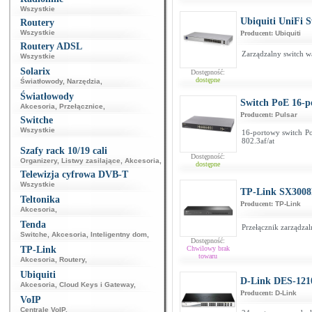
Wszystkie
Ubiquiti UniFi 
Routery
Wszystkie
Producent:
Ubiquiti
Routery ADSL
Zarządzalny switch wa
Wszystkie
Solarix
Dostępność:
dostępne
Światłowody
,
Narzędzia
,
Światłowody
Switch PoE 16-p
Akcesoria
,
Przełącznice
,
Producent:
Pulsar
Switche
Wszystkie
16-portowy switch Po
802.3af/at
Szafy rack 10/19 cali
Dostępność:
Organizery
,
Listwy zasilające
,
Akcesoria
,
dostępne
Telewizja cyfrowa DVB-T
Wszystkie
TP-Link SX3008
Teltonika
Producent:
TP-Link
Akcesoria
,
Tenda
Przełącznik zarządza
Switche
,
Akcesoria
,
Inteligentny dom
,
Dostępność:
TP-Link
Chwilowy brak
towaru
Akcesoria
,
Routery
,
Ubiquiti
D-Link DES-121
Akcesoria
,
Cloud Keys i Gateway
,
Producent:
D-Link
VoIP
Centrale VoIP
,