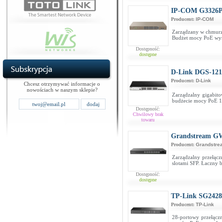
IP-COM G3326P
Producent:
IP-COM
Zarządzany w chmurze
Budżet mocy PoE wy
Dostępność:
dostępne
D-Link DGS-12
Producent:
D-Link
Chcesz otrzymywać informacje o
nowościach w naszym sklepie?
Zarządzalny gigabito
budżecie mocy PoE 
Dostępność:
Chwilowy brak
towaru
Grandstream G
Producent:
Grandstre
Zarządzalny przełącz
slotami SFP. Łaczny
Dostępność:
dostępne
TP-Link SG242
Producent:
TP-Link
28-portowy przełącz