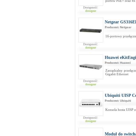
portów PoE+ oraz 4x
Dostępność:
dostępne
Netgear GS316E
Producent:
Netgear
16-portowy przełączn
Dostępność:
dostępne
Huawei eKitEng
Producent:
Huawei
Zarządzalny przełącz
Gigabit Ethernet
Dostępność:
dostępne
Ubiquiti UISP C
Producent:
Ubiquiti
Konsola hosta UISP z
Dostępność:
dostępne
Moduł do switc