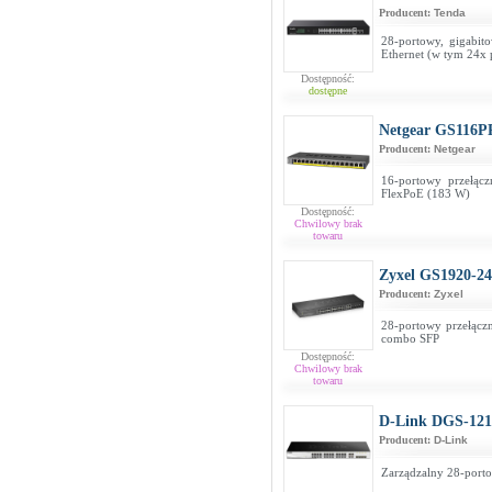
Producent:
Tenda
28-portowy, gigabit
Ethernet (w tym 24x 
Dostępność:
dostępne
Netgear GS116P
Producent:
Netgear
16-portowy przełącz
FlexPoE (183 W)
Dostępność:
Chwilowy brak
towaru
Zyxel GS1920-24
Producent:
Zyxel
28-portowy przełączn
combo SFP
Dostępność:
Chwilowy brak
towaru
D-Link DGS-121
Producent:
D-Link
Zarządzalny 28-port