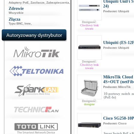
Ubiquiti UniFi 
Adaptery PoE
,
Zasilacze
,
Zabezpieczenia
,
24)
Zdrowie
Producent:
Ubiquiti
Wszystkie
Złącza
Dostępność:
Typu BNC
,
Inne
,
Chwilowy brak
towaru
Ubiquiti (ES-12
Producent:
Ubiquiti
Dostępność:
Chwilowy brak
towaru
MikroTik Cloud
4S+OUT (netFibe
Producent:
MikroTik
10-portowy switch ze
(PoE-In)
Dostępność:
dostępne
Cisco SG250-10
Producent:
Cisco
Smart Switch PoE z 8