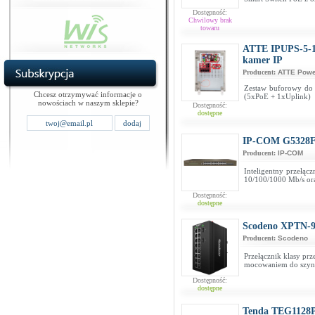
Dostępność:
Chwilowy brak
towaru
ATTE IPUPS-5-1
kamer IP
Producent:
ATTE Powe
Zestaw buforowy do
Chcesz otrzymywać informacje o
(5xPoE + 1xUplink)
nowościach w naszym sklepie?
Dostępność:
dostępne
IP-COM G5328
Producent:
IP-COM
Inteligentny przełąc
10/100/1000 Mb/s ora
Dostępność:
dostępne
Scodeno XPTN-
Producent:
Scodeno
Przełącznik klasy prz
mocowaniem do szy
Dostępność:
dostępne
Tenda TEG1128