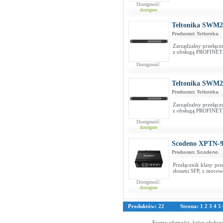
Dostępność:
dostępne
Teltonika SWM2
Producent:
Teltonika
Zarządzalny przełącz
z obsługą PROFINE
Dostępność:
Teltonika SWM2
Producent:
Teltonika
Zarządzalny przełącz
z obsługą PROFINE
Dostępność:
dostępne
Scodeno XPTN-
Producent:
Scodeno
Przełącznik klasy pr
slotami SFP, z moco
Dostępność:
dostępne
Produktów: 22
Strona:
1
2
3
4
5
Formy płatności, które obsług