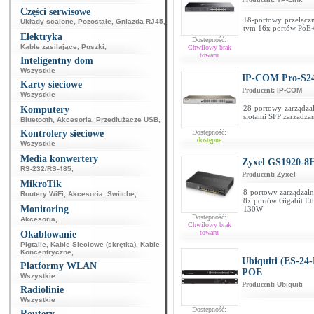
Części serwisowe
18-portowy przełącz
Układy scalone
,
Pozostałe
,
Gniazda RJ45
,
tym 16x portów PoE+)
Elektryka
Dostępność:
Kable zasilające
,
Puszki
,
Chwilowy brak
towaru
Inteligentny dom
Wszystkie
IP-COM Pro-S2
Karty sieciowe
Producent:
IP-COM
Wszystkie
28-portowy zarządza
Komputery
slotami SFP zarządza
Bluetooth
,
Akcesoria
,
Przedłużacze USB
,
Kontrolery sieciowe
Dostępność:
dostępne
Wszystkie
Media konwertery
Zyxel GS1920-8
RS-232/RS-485
,
Producent:
Zyxel
MikroTik
8-portowy zarządzal
Routery WiFi
,
Akcesoria
,
Switche
,
8x portów Gigabit Et
Monitoring
130W
Dostępność:
Akcesoria
,
Chwilowy brak
towaru
Okablowanie
Pigtaile
,
Kable Sieciowe (skrętka)
,
Kable
Koncentryczne
,
Ubiquiti (ES-24-
Platformy WLAN
POE
Wszystkie
Producent:
Ubiquiti
Radiolinie
Wszystkie
Dostępność:
Routery