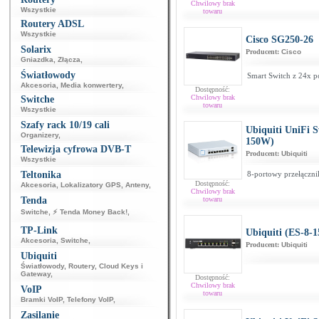
Chwilowy brak
Wszystkie
towaru
Routery ADSL
Wszystkie
Cisco SG250-26
Solarix
Producent:
Cisco
Gniazdka
,
Złącza
,
Światłowody
Smart Switch z 24x p
Akcesoria
,
Media konwertery
,
Dostępność:
Chwilowy brak
Switche
towaru
Wszystkie
Szafy rack 10/19 cali
Ubiquiti UniFi 
Organizery
,
150W)
Telewizja cyfrowa DVB-T
Producent:
Ubiquiti
Wszystkie
Teltonika
8-portowy przełączn
Dostępność:
Akcesoria
,
Lokalizatory GPS
,
Anteny
,
Chwilowy brak
Tenda
towaru
Switche
,
⚡ Tenda Money Back!
,
TP-Link
Ubiquiti (ES-8-
Akcesoria
,
Switche
,
Producent:
Ubiquiti
Ubiquiti
Światłowody
,
Routery
,
Cloud Keys i
Gateway
,
Dostępność:
Chwilowy brak
VoIP
towaru
Bramki VoIP
,
Telefony VoIP
,
Zasilanie