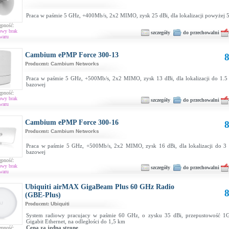
Praca w paśmie 5 GHz, +400Mb/s, 2x2 MIMO, zysk 25 dBi, dla lokalizacji powyżej 
ępność:
owy brak
szczegóły
do przechowalni
waru
Cambium ePMP Force 300-13
8
Producent:
Cambium Networks
Praca w paśmie 5 GHz, +500Mb/s, 2x2 MIMO, zysk 13 dBi, dla lokalizacji do 1.5 
bazowej
ępność:
owy brak
szczegóły
do przechowalni
waru
Cambium ePMP Force 300-16
8
Producent:
Cambium Networks
Praca w paśmie 5 GHz, +500Mb/s, 2x2 MIMO, zysk 16 dBi, dla lokalizacji do 3 
bazowej
ępność:
owy brak
szczegóły
do przechowalni
waru
Ubiquiti airMAX GigaBeam Plus 60 GHz Radio
8
(GBE-Plus)
Producent:
Ubiquiti
System radiowy pracujacy w paśmie 60 GHz, o zysku 35 dBi, przepustowość 1G
Gigabit Ethernet, na odległości do 1,5 km
Cena za jedną stronę
ępność: