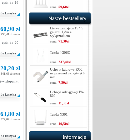
go zysk do 16
cena:
59,60zł
do koszyka
60,90 zł
Listwa zasilająca 19", 9
gniazd, 1,8m z
293,41 zł netto
wyłącznikiem
cena:
71,30zł
o zysk do 20
Tenda 4G06C
do koszyka
cena:
237,40zł
20,20 zł
Uchwyt kablowy KO6,
na przewód okrągły ø 6
341,63 zł netto
mm
t-wielopunkt
cena:
7,50zł
Uchwyt odciągowy PA-
do koszyka
800
cena:
11,30zł
63,80 zł
Tenda N301
377,07 zł netto
cena:
49,50zł
do koszyka