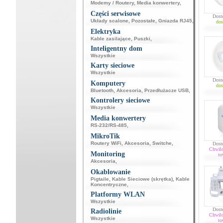
Modemy / Routery
,
Media konwertery
,
Części serwisowe
Dost
Układy scalone
,
Pozostałe
,
Gniazda RJ45
,
dos
Elektryka
Kable zasilające
,
Puszki
,
Inteligentny dom
Wszystkie
Karty sieciowe
Wszystkie
Dost
Komputery
dos
Bluetooth
,
Akcesoria
,
Przedłużacze USB
,
Kontrolery sieciowe
Wszystkie
Media konwertery
RS-232/RS-485
,
MikroTik
Routery WiFi
,
Akcesoria
,
Switche
,
Dost
Chwil
Monitoring
to
Akcesoria
,
Okablowanie
Pigtaile
,
Kable Sieciowe (skrętka)
,
Kable
Koncentryczne
,
Platformy WLAN
Wszystkie
Dost
Radiolinie
Chwil
Wszystkie
to