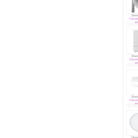
Dost
Chwil
to
Dost
Chwil
to
Dost
Chwil
to
Dost