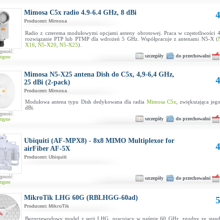
Mimosa C5x radio 4.9-6.4 GHz, 8 dBi
4
Producent:
Mimosa
Radio z czterema modułowymi opcjami anteny obrotowej. Praca w częstotliwości 
rozwiązanie PTP lub PTMP dla wdrożeń 5 GHz. Współpracuje z antenami N5-X (
X16
,
N5-X20
,
N5-X25
).
ępność:
szczegóły
do przechowalni
tępne
Mimosa N5-X25 antena Dish do C5x, 4,9-6,4 GHz,
4
25 dBi (2-pack)
Producent:
Mimosa
Modułowa antena typu Dish dedykowana dla radia
Mimosa C5x
, zwiększająca jeg
dBi.
ępność:
szczegóły
do przechowalni
tępne
Ubiquiti (AF-MPX8) - 8x8 MIMO Multiplexor for
4
airFiber AF-5X
Producent:
Ubiquiti
ępność:
szczegóły
do przechowalni
tępne
MikroTik LHG 60G (RBLHGG-60ad)
5
Producent:
MikroTik
Bezprzewodowy model z serii LHG, pracujący w paśmie 60 GHz, zgodny ze stan