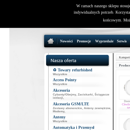
W ramach naszego sklepu stosuj
indywidualnych potrzeb. Korzysta
końcowym. Może
Nowości
Promocje
Wyprzedaże
Serwis
Kategori
Produce
♻️ Towary refurbished
Wszystkie
Access Pointy
Wszystkie
Akcesoria
Cybanty/Obejmy
,
Zaciskarki
,
Ściągacze
izolacji
,
Dost
Akcesoria GSM/LTE
Chwil
to
Zestawy abonenckie
,
Anteny zewnętrzne
,
Modemy
,
Anteny
Wszystkie
Automatyka i Przemysł