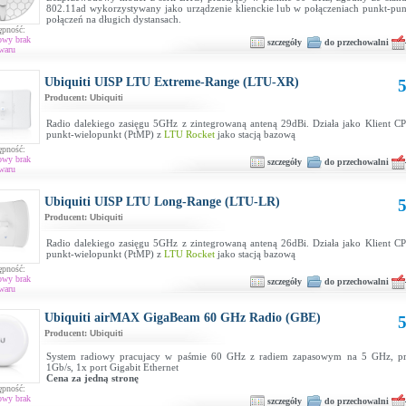
802.11ad wykorzystywany jako urządzenie klienckie lub w połączeniach punkt-pun
połączeń na długich dystansach.
ępność:
owy brak
szczegóły
do przechowalni
waru
Ubiquiti UISP LTU Extreme-Range (LTU-XR)
5
Producent:
Ubiquiti
Radio dalekiego zasięgu 5GHz z zintegrowaną anteną 29dBi. Działa jako Klient CP
punkt-wielopunkt (PtMP) z
LTU Rocket
jako stacją bazową
ępność:
owy brak
szczegóły
do przechowalni
waru
Ubiquiti UISP LTU Long-Range (LTU-LR)
5
Producent:
Ubiquiti
Radio dalekiego zasięgu 5GHz z zintegrowaną anteną 26dBi. Działa jako Klient CP
punkt-wielopunkt (PtMP) z
LTU Rocket
jako stacją bazową
ępność:
owy brak
szczegóły
do przechowalni
waru
Ubiquiti airMAX GigaBeam 60 GHz Radio (GBE)
5
Producent:
Ubiquiti
System radiowy pracujacy w paśmie 60 GHz z radiem zapasowym na 5 GHz, pr
1Gb/s, 1x port Gigabit Ethernet
Cena za jedną stronę
ępność:
owy brak
szczegóły
do przechowalni