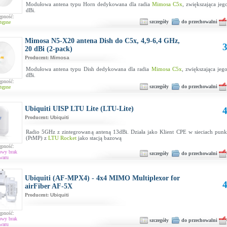
Modułowa antena typu Horn dedykowana dla radia
Mimosa C5x
, zwiększająca je
dBi.
ępność:
szczegóły
do przechowalni
tępne
Mimosa N5-X20 antena Dish do C5x, 4,9-6,4 GHz,
3
20 dBi (2-pack)
Producent:
Mimosa
Modułowa antena typu Dish dedykowana dla radia
Mimosa C5x
, zwiększająca jeg
dBi.
ępność:
szczegóły
do przechowalni
tępne
Ubiquiti UISP LTU Lite (LTU-Lite)
4
Producent:
Ubiquiti
Radio 5GHz z zintegrowaną anteną 13dBi. Działa jako Klient CPE w sieciach punk
(PtMP) z
LTU Rocket
jako stacją bazową
ępność:
owy brak
szczegóły
do przechowalni
waru
Ubiquiti (AF-MPX4) - 4x4 MIMO Multiplexor for
4
airFiber AF-5X
Producent:
Ubiquiti
ępność:
owy brak
szczegóły
do przechowalni
waru