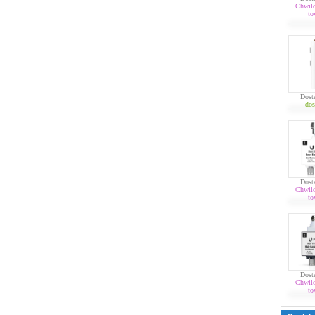
Chwil
to
Dost
dos
Dost
Chwil
to
Dost
Chwil
to