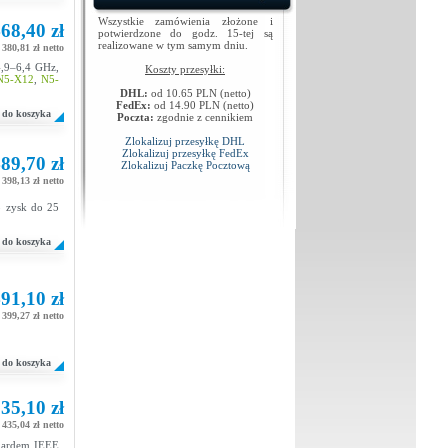
Wszystkie zamówienia złożone i
68,40 zł
potwierdzone do godz. 15-tej są
realizowane w tym samym dniu.
380,81 zł netto
4,9–6,4 GHz,
Koszty przesyłki:
N5-X12
,
N5-
DHL:
od 10.65 PLN (netto)
FedEx:
od 14.90 PLN (netto)
do koszyka
Poczta:
zgodnie z cennikiem
Zlokalizuj przesyłkę DHL
Zlokalizuj przesyłkę FedEx
89,70 zł
Zlokalizuj Paczkę Pocztową
398,13 zł netto
o zysk do 25
do koszyka
91,10 zł
399,27 zł netto
do koszyka
35,10 zł
435,04 zł netto
dardem IEEE