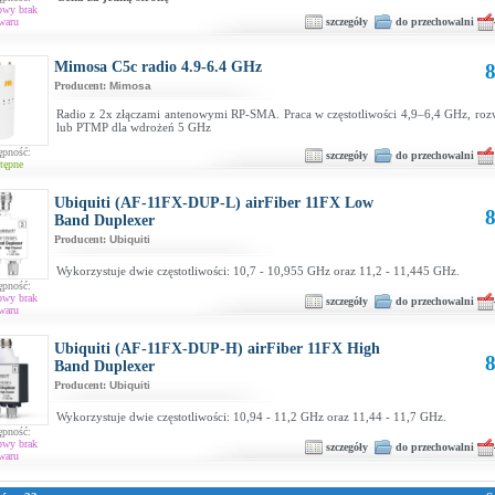
owy brak
szczegóły
do przechowalni
waru
Mimosa C5c radio 4.9-6.4 GHz
8
Producent:
Mimosa
Radio z 2x złączami antenowymi RP-SMA. Praca w częstotliwości 4,9–6,4 GHz, roz
lub PTMP dla wdrożeń 5 GHz
ępność:
szczegóły
do przechowalni
tępne
Ubiquiti (AF-11FX-DUP-L) airFiber 11FX Low
8
Band Duplexer
Producent:
Ubiquiti
Wykorzystuje dwie częstotliwości: 10,7 - 10,955 GHz oraz 11,2 - 11,445 GHz.
ępność:
owy brak
szczegóły
do przechowalni
waru
Ubiquiti (AF-11FX-DUP-H) airFiber 11FX High
8
Band Duplexer
Producent:
Ubiquiti
Wykorzystuje dwie częstotliwości: 10,94 - 11,2 GHz oraz 11,44 - 11,7 GHz.
ępność:
owy brak
szczegóły
do przechowalni
waru