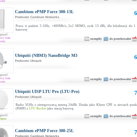
waru
Cambium ePMP Force 300-13L
6
Producent:
Cambium Networks
Praca w paśmie 5 GHz, +400Mb/s, 2x2 MIMO, zysk 13 dBi, dla lokalizacji do 1 
bazowej
ępność:
owy brak
szczegóły
do przechowalni
waru
Ubiquiti (NBM3) NanoBridge M3
6
Producent:
Ubiquiti
ępność:
owy brak
szczegóły
do przechowalni
waru
Ubiquiti UISP LTU Pro (LTU-Pro)
7
Producent:
Ubiquiti
Radio 5GHz z zintegrowaną anteną 24dBi. Działa jako Klient CPE w sieciach punk
(PtMP) z
LTU Rocket
jako stacją bazową
ępność:
szczegóły
do przechowalni
tępne
Cambium ePMP Force 300-25L
7
Producent:
Cambium Networks