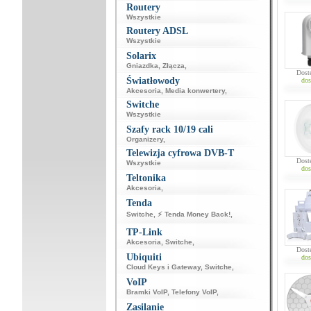
Routery
Wszystkie
Routery ADSL
Wszystkie
Solarix
Gniazdka
,
Złącza
,
Dost
Światłowody
dos
Akcesoria
,
Media konwertery
,
Switche
Wszystkie
Szafy rack 10/19 cali
Organizery
,
Telewizja cyfrowa DVB-T
Dost
Wszystkie
dos
Teltonika
Akcesoria
,
Tenda
Switche
,
⚡ Tenda Money Back!
,
TP-Link
Akcesoria
,
Switche
,
Dost
Ubiquiti
dos
Cloud Keys i Gateway
,
Switche
,
VoIP
Bramki VoIP
,
Telefony VoIP
,
Zasilanie