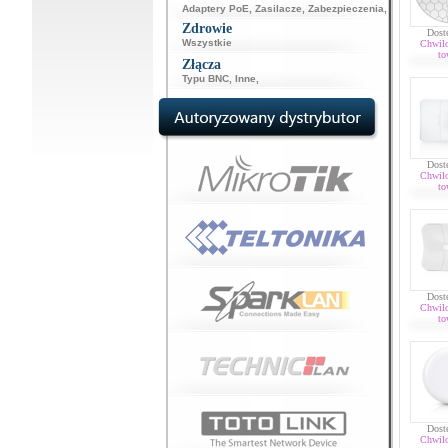
Adaptery PoE
,
Zasilacze
,
Zabezpieczenia
,
Zdrowie
Dost
Wszystkie
Chwil
to
Złącza
Typu BNC
,
Inne
,
Dost
Chwil
to
Dost
Chwil
to
Dost
Chwil