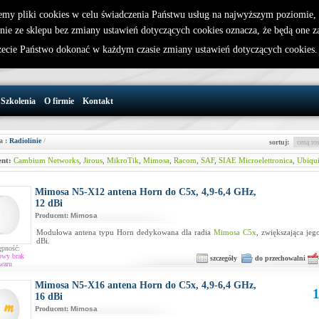
emy pliki cookies w celu świadczenia Państwu usług na najwyższym poziomie
nie ze sklepu bez zmiany ustawień dotyczących cookies oznacza, że będą one 
32 721 86 72
W koszyku jest 0 produktów(y)
cie Państwo dokonać w każdym czasie zmiany ustawień dotyczących cookies
support@wirelesslan.com.pl
Szkolenia
O firmie
Kontakt
a :
Radiolinie
/
sortuj:
nt:
Cambium Networks
,
Jirous
,
MikroTik
,
Mimosa
,
Racom
,
SAF
,
SIAE Microelettronica
,
Ubiqui
Mimosa N5-X12 antena Horn do C5x, 4,9-6,4 GHz,
12 dBi
Producent:
Mimosa
Modułowa antena typu Horn dedykowana dla radia
Mimosa C5x
, zwiększająca je
dBi.
ępność:
owy brak
szczegóły
do przechowalni
waru
Mimosa N5-X16 antena Horn do C5x, 4,9-6,4 GHz,
1
16 dBi
Producent:
Mimosa