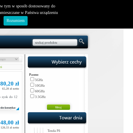
nowy klient
|
logowanie
, w tym w sposób dostosowany do
zamieszczane w Państwa urządzeniu
.
Rozumiem
ti
Pasmo
5GHz
80,20 zł
10GHz
65,20 zł netto
60GHz
go zysk do 12
3.5GHz
do koszyka
48,00 zł
120,33 zł netto
Tenda F6