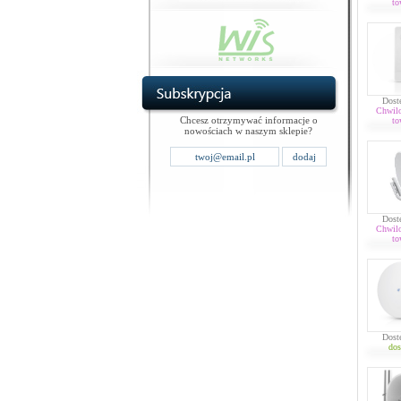
to
Dost
Chwil
Chcesz otrzymywać informacje o
to
nowościach w naszym sklepie?
Dost
Chwil
to
Dost
dos