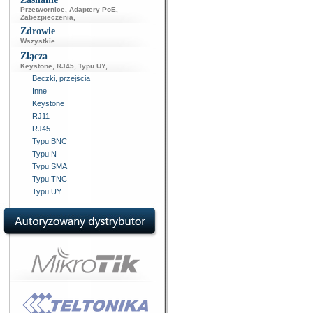
Przetwornice
,
Adaptery PoE
,
Zabezpieczenia
,
Zdrowie
Wszystkie
Złącza
Keystone
,
RJ45
,
Typu UY
,
Beczki, przejścia
Inne
Keystone
RJ11
RJ45
Typu BNC
Typu N
Typu SMA
Typu TNC
Typu UY