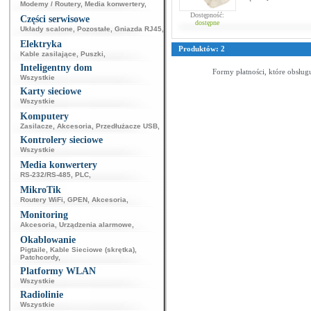
Modemy / Routery
,
Media konwertery
,
Dostępność:
Części serwisowe
dostępne
Układy scalone
,
Pozostałe
,
Gniazda RJ45
,
Elektryka
Produktów: 2
Kable zasilające
,
Puszki
,
Inteligentny dom
Formy płatności, które obsług
Wszystkie
Karty sieciowe
Wszystkie
Komputery
Zasilacze
,
Akcesoria
,
Przedłużacze USB
,
Kontrolery sieciowe
Wszystkie
Media konwertery
RS-232/RS-485
,
PLC
,
MikroTik
Routery WiFi
,
GPEN
,
Akcesoria
,
Monitoring
Akcesoria
,
Urządzenia alarmowe
,
Okablowanie
Pigtaile
,
Kable Sieciowe (skrętka)
,
Patchcordy
,
Platformy WLAN
Wszystkie
Radiolinie
Wszystkie