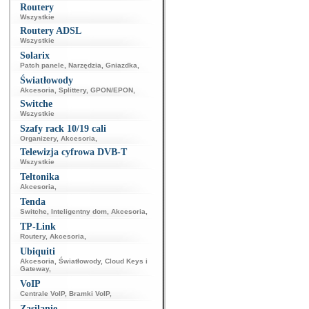
Routery
Wszystkie
Routery ADSL
Wszystkie
Solarix
Patch panele
,
Narzędzia
,
Gniazdka
,
Światłowody
Akcesoria
,
Splittery
,
GPON/EPON
,
Switche
Wszystkie
Szafy rack 10/19 cali
Organizery
,
Akcesoria
,
Telewizja cyfrowa DVB-T
Wszystkie
Teltonika
Akcesoria
,
Tenda
Switche
,
Inteligentny dom
,
Akcesoria
,
TP-Link
Routery
,
Akcesoria
,
Ubiquiti
Akcesoria
,
Światłowody
,
Cloud Keys i
Gateway
,
VoIP
Centrale VoIP
,
Bramki VoIP
,
Zasilanie