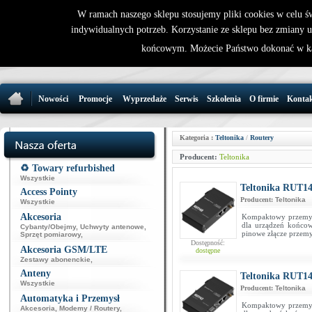
W ramach naszego sklepu stosujemy pliki cookies w celu 
indywidualnych potrzeb. Korzystanie ze sklepu bez zmiany 
32 721 86 
końcowym. Możecie Państwo dokonać w ka
support@wirele
Nowości
Promocje
Wyprzedaże
Serwis
Szkolenia
O firmie
Konta
Kategoria :
Teltonika
/
Routery
Producent:
Teltonika
♻️ Towary refurbished
Wszystkie
Teltonika RUT14
Access Pointy
Producent:
Teltonika
Wszystkie
Akcesoria
Kompaktowy przemysło
dla urządzeń końco
Cybanty/Obejmy
,
Uchwyty antenowe
,
pinowe złącze przem
Sprzęt pomiarowy
,
Dostępność:
Akcesoria GSM/LTE
dostępne
Zestawy abonenckie
,
Anteny
Teltonika RUT14
Wszystkie
Producent:
Teltonika
Automatyka i Przemysł
Kompaktowy przemysło
Akcesoria
,
Modemy / Routery
,