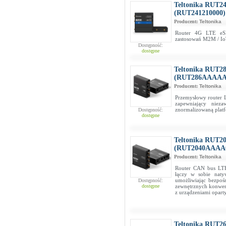
Teltonika RUT24
(RUT241210000)
Producent:
Teltonika
Router 4G LTE eSI
zastosowań M2M / I
Dostępność:
dostępne
Teltonika RUT28
(RUT286AAAAA
Producent:
Teltonika
Przemysłowy router 
zapewniający niez
znormalizowaną plat
Dostępność:
dostępne
Teltonika RUT2
(RUT2040AAAA
Producent:
Teltonika
Router CAN bus LTE
łączy w sobie naty
umożliwiając bezpoś
Dostępność:
dostępne
zewnętrznych konwer
z urządzeniami opart
Teltonika RUT26