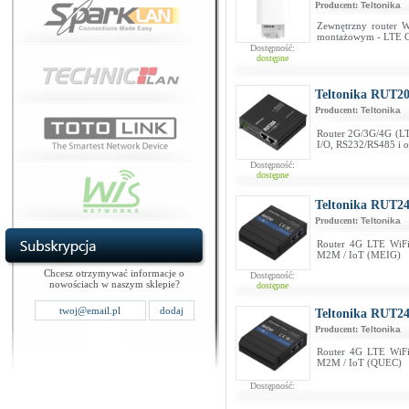
Producent:
Teltonika
Zewnętrzny router 
montażowym - LTE C
Dostępność:
dostępne
Teltonika RUT20
Producent:
Teltonika
Router 2G/3G/4G (LTE
I/O, RS232/RS485 i 
Dostępność:
dostępne
Teltonika RUT24
Producent:
Teltonika
Router 4G LTE WiFi
M2M / IoT (MEIG)
Chcesz otrzymywać informacje o
Dostępność:
nowościach w naszym sklepie?
dostępne
Teltonika RUT24
Producent:
Teltonika
Router 4G LTE WiFi
M2M / IoT (QUEC)
Dostępność: