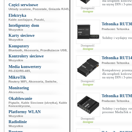
dla urządzeń końcow
na szynę DIN i 3-pin
Części serwisowe
Dostępność:
Układy scalone
,
Pozostałe
,
Gniazda RJ45
,
dostępne
Elektryka
Kable zasilające
,
Puszki
,
Teltonika RUT30
Inteligentny dom
Producent:
Teltonika
Wszystkie
Karty sieciowe
Solidny i wydajny ro
Wszystkie
Komputery
Dostępność:
dostępne
Bluetooth
,
Akcesoria
,
Przedłużacze USB
,
Kontrolery sieciowe
Teltonika RUT14
Wszystkie
Producent:
Teltonika
Media konwertery
Kompaktowy przemysło
RS-232/RS-485
,
dla urządzeń końcow
MikroTik
na szynę DIN i 3-pin
Dostępność:
Routery WiFi
,
Akcesoria
,
Switche
,
dostępne
Monitoring
Akcesoria
,
Teltonika RUTM
Okablowanie
Producent:
Teltonika
Pigtaile
,
Kable Sieciowe (skrętka)
,
Kable
Koncentryczne
,
Solidny i wydajny ro
Platformy WLAN
procesor MediaTek o
Wszystkie
Dostępność:
Radiolinie
dostępne
Wszystkie
Routery