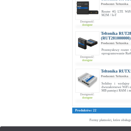
Producent:
Teltonika
Router 4G LTE WiFi
M2M / IoT
Dostępność:
dostępne
Teltonika RUT28
(RUT281000000)
Producent:
Teltonika
Przemysłowy router 
oprogramowanie RutO
Dostępność:
dostępne
Teltonika RUTX
Producent:
Teltonika
Solidny i wydajny
dwuzakresowe WiFi o
MB pamięci RAM i m
Dostępność:
dostępne
Produktów: 22
Formy płatności, które obsług