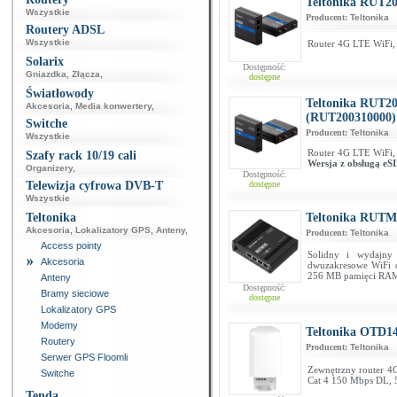
Teltonika RUT20
Wszystkie
Producent:
Teltonika
Routery ADSL
Wszystkie
Router 4G LTE WiFi,
Solarix
Dostępność:
Gniazdka
,
Złącza
,
dostępne
Światłowody
Teltonika RUT20
Akcesoria
,
Media konwertery
,
(RUT200310000)
Switche
Producent:
Teltonika
Wszystkie
Router 4G LTE WiFi,
Szafy rack 10/19 cali
Wersja z obsługą eS
Organizery
,
Dostępność:
Telewizja cyfrowa DVB-T
dostępne
Wszystkie
Teltonika
Teltonika RUTM
Akcesoria
,
Lokalizatory GPS
,
Anteny
,
Producent:
Teltonika
Access pointy
Solidny i wydajny
Akcesoria
dwuzakresowe WiFi 
256 MB pamięci RAM
Anteny
Dostępność:
Bramy sieciowe
dostępne
Lokalizatory GPS
Modemy
Teltonika OTD14
Routery
Producent:
Teltonika
Serwer GPS Floomli
Zewnętrzny router 
Switche
Cat 4 150 Mbps DL,
Tenda