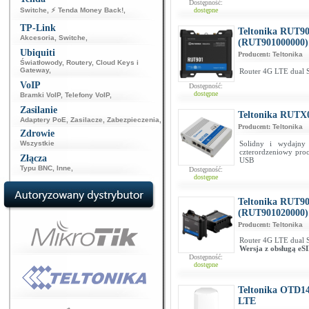
Dostępność:
Switche
,
⚡ Tenda Money Back!
,
dostępne
TP-Link
Teltonika RUT90
Akcesoria
,
Switche
,
(RUT901000000)
Ubiquiti
Producent:
Teltonika
Światłowody
,
Routery
,
Cloud Keys i
Gateway
,
Router 4G LTE dual 
VoIP
Dostępność:
dostępne
Bramki VoIP
,
Telefony VoIP
,
Zasilanie
Teltonika RUTX
Adaptery PoE
,
Zasilacze
,
Zabezpieczenia
,
Producent:
Teltonika
Zdrowie
Wszystkie
Solidny i wydajny
czterordzeniowy pr
Złącza
USB
Typu BNC
,
Inne
,
Dostępność:
dostępne
Teltonika RUT90
(RUT901020000)
Producent:
Teltonika
Router 4G LTE dual 
Wersja z obsługą eS
Dostępność:
dostępne
Teltonika OTD14
LTE