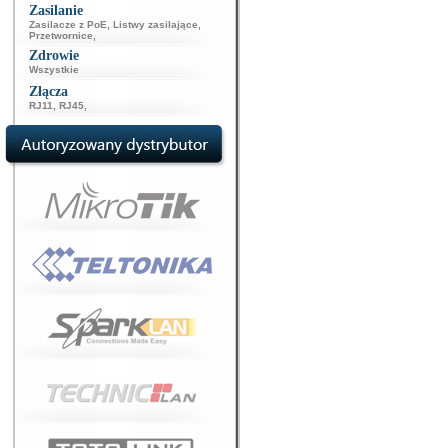
Zasilanie
Zasilacze z PoE
,
Listwy zasilające
,
Przetwornice
,
Zdrowie
Wszystkie
Złącza
RJ11
,
RJ45
,