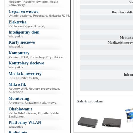
Modemy / Routery
,
Switche
,
Media
Sta
konwertery
,
Części serwisowe
Rozmiar tabl
Układy scalone
,
Pozostałe
,
Gniazda RJ45
,
Elektryka
Kable zasilające
,
Puszki
,
Inteligentny dom
Wszystkie
Montaż 
Karty sieciowe
Możliwość mocow
Wszystkie
Komputery
Pamięci RAM
,
Kontrolery
,
Czytniki kart
,
Kontrolery sieciowe
Wszystkie
Media konwertery
Infor
PLC
,
RS-232/RS-485
,
MikroTik
Routery WiFi
,
Routery przewodowe
,
Akcesoria
,
Monitoring
Galeria produktu:
Akcesoria
,
Urządzenia alarmowe
,
Okablowanie
Kable Telefoniczne
,
Pigtaile
,
Kable
Zasilające
,
Platformy WLAN
Wszystkie
Radiolinie