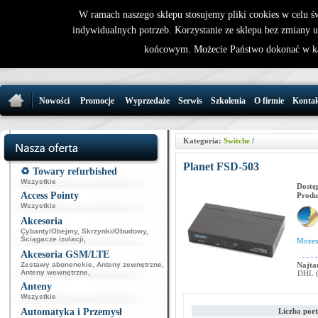
W ramach naszego sklepu stosujemy pliki cookies w celu 
indywidualnych potrzeb. Korzystanie ze sklepu bez zmiany 
32 721 86 
końcowym. Możecie Państwo dokonać w ka
support@wirele
Nowości
Promocje
Wyprzedaże
Serwis
Szkolenia
O firmie
Konta
Kategoria:
Switche
/
Planet FSD-503
♻️ Towary refurbished
Wszystkie
Dostę
Access Pointy
Produ
Wszystkie
Akcesoria
Cybanty/Obejmy
,
Skrzynki/Obudowy
,
Ściągacze izolacji
,
Może
Akcesoria GSM/LTE
Zestawy abonenckie
,
Anteny zewnętrzne
,
Najta
Anteny wewnętrzne
,
DHL (p
Anteny
Wszystkie
Automatyka i Przemysł
Liczba por