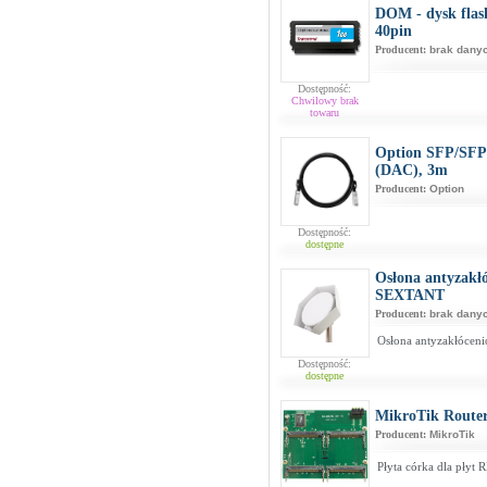
DOM - dysk flas
40pin
Producent:
brak dany
Dostępność:
Chwilowy brak
towaru
Option SFP/SFP+
(DAC), 3m
Producent:
Option
Dostępność:
dostępne
Osłona antyzakł
SEXTANT
Producent:
brak dany
Osłona antyzakłóc
Dostępność:
dostępne
MikroTik Route
Producent:
MikroTik
Płyta córka dla płyt 