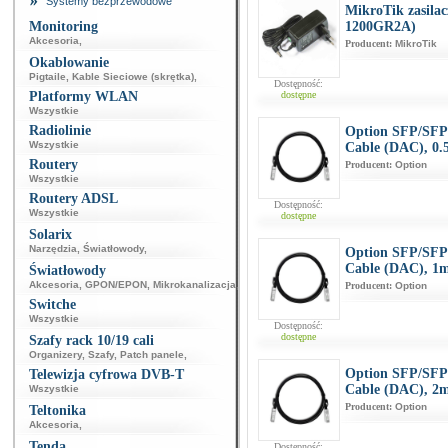
Systemy bezprzewodowe
MikroTik zasila
Monitoring
1200GR2A)
Akcesoria
,
Producent:
MikroTik
Okablowanie
Pigtaile
,
Kable Sieciowe (skrętka)
,
Dostępność:
Platformy WLAN
dostępne
Wszystkie
Radiolinie
Option SFP/SFP+
Wszystkie
Cable (DAC), 0.
Routery
Producent:
Option
Wszystkie
Routery ADSL
Dostępność:
Wszystkie
dostępne
Solarix
Narzędzia
,
Światłowody
,
Option SFP/SFP+
Cable (DAC), 1
Światłowody
Akcesoria
,
GPON/EPON
,
Mikrokanalizacja
,
Producent:
Option
Switche
Wszystkie
Dostępność:
dostępne
Szafy rack 10/19 cali
Organizery
,
Szafy
,
Patch panele
,
Option SFP/SFP+
Telewizja cyfrowa DVB-T
Cable (DAC), 2
Wszystkie
Producent:
Option
Teltonika
Akcesoria
,
Tenda
Dostępność: