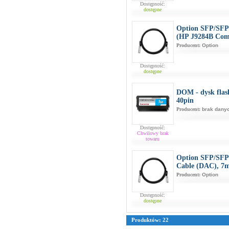
Dostępność:
dostępne
Option SFP/SFP+
(HP J9284B Com
Producent:
Option
Dostępność:
dostępne
DOM - dysk flas
40pin
Producent:
brak dany
Dostępność:
Chwilowy brak
towaru
Option SFP/SFP+
Cable (DAC), 7
Producent:
Option
Dostępność:
dostępne
Produktów: 22