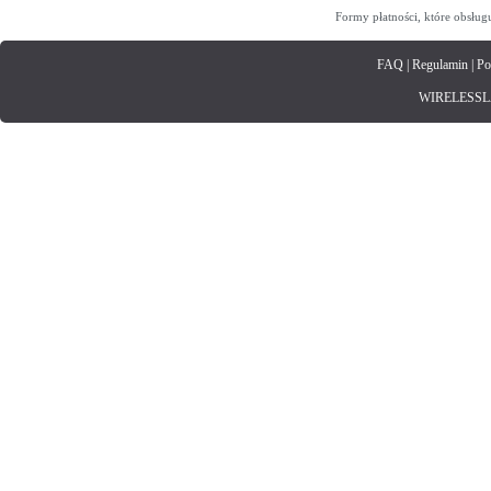
Formy płatności, które obsług
FAQ
|
Regulamin
|
Po
WIRELESSLAN.