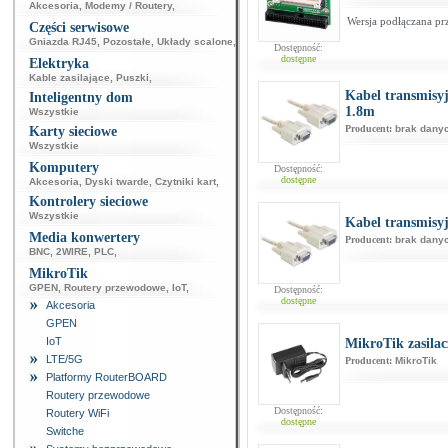
Akcesoria
,
Modemy / Routery
,
Wersja podłączana pr
Części serwisowe
Gniazda RJ45
,
Pozostałe
,
Układy scalone
,
Dostępność:
dostępne
Elektryka
Kable zasilające
,
Puszki
,
Kabel transmisy
Inteligentny dom
1.8m
Wszystkie
Producent:
brak dany
Karty sieciowe
Wszystkie
Komputery
Dostępność:
dostępne
Akcesoria
,
Dyski twarde
,
Czytniki kart
,
Kontrolery sieciowe
Wszystkie
Kabel transmisy
Media konwertery
Producent:
brak dany
BNC
,
2WIRE
,
PLC
,
MikroTik
GPEN
,
Routery przewodowe
,
IoT
,
Dostępność:
dostępne
Akcesoria
GPEN
IoT
MikroTik zasila
LTE/5G
Producent:
MikroTik
Platformy RouterBOARD
Routery przewodowe
Dostępność:
Routery WiFi
dostępne
Switche