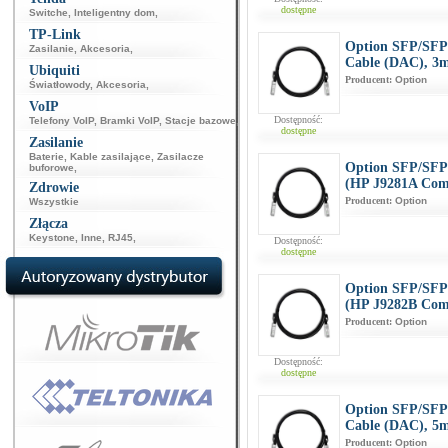
dostępne
Switche
,
Inteligentny dom
,
TP-Link
Option SFP/SFP+
Zasilanie
,
Akcesoria
,
Cable (DAC), 3
Ubiquiti
Producent:
Option
Światłowody
,
Akcesoria
,
VoIP
Dostępność:
Telefony VoIP
,
Bramki VoIP
,
Stacje bazowe
,
dostępne
Zasilanie
Baterie
,
Kable zasilające
,
Zasilacze
Option SFP/SFP+
buforowe
,
(HP J9281A Com
Zdrowie
Producent:
Option
Wszystkie
Złącza
Keystone
,
Inne
,
RJ45
,
Dostępność:
dostępne
Option SFP/SFP+
(HP J9282B Com
Producent:
Option
Dostępność:
dostępne
Option SFP/SFP+
Cable (DAC), 5
Producent:
Option