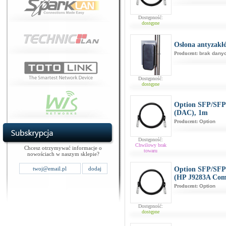
Dostępność:
dostępne
Osłona antyzakł
Producent:
brak dany
Dostępność:
dostępne
Option SFP/SFP+
(DAC), 1m
Producent:
Option
Dostępność:
Chwilowy brak
Chcesz otrzymywać informacje o
towaru
nowościach w naszym sklepie?
Option SFP/SFP+
(HP J9283A Com
Producent:
Option
Dostępność:
dostępne