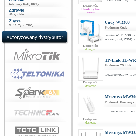
Adaptery PoE
,
UPSy
,
Dostępność:
Chwilowy brak
Zdrowie
towaru
Wszystkie
Złącza
Cudy WR300
RJ45
,
Typu TNC
,
Producent:
Cudy
Router Wi-Fi N300 z 
access point, WISP, w
Dostępność:
dostępne
TP-Link TL-WR
Producent:
TP-Link
Bezprzewodowy route
Dostępność:
dostępne
Mercusys MW30
Producent:
Mercusys
Uniwersalny wzmacni
Dostępność:
dostępne
Mercusys MW32