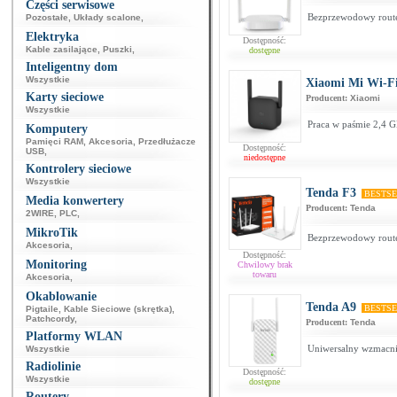
Części serwisowe
Bezprzewodowy route
Pozostałe
,
Układy scalone
,
Elektryka
Dostępność:
Kable zasilające
,
Puszki
,
dostępne
Inteligentny dom
Wszystkie
Xiaomi Mi Wi-Fi
Karty sieciowe
Producent:
Xiaomi
Wszystkie
Praca w paśmie 2,4 G
Komputery
Pamięci RAM
,
Akcesoria
,
Przedłużacze
Dostępność:
USB
,
niedostępne
Kontrolery sieciowe
Wszystkie
Tenda F3
BESTS
Media konwertery
Producent:
Tenda
2WIRE
,
PLC
,
MikroTik
Bezprzewodowy route
Akcesoria
,
Dostępność:
Monitoring
Chwilowy brak
towaru
Akcesoria
,
Okablowanie
Tenda A9
BESTS
Pigtaile
,
Kable Sieciowe (skrętka)
,
Patchcordy
,
Producent:
Tenda
Platformy WLAN
Uniwersalny wzmacni
Wszystkie
Radiolinie
Dostępność:
Wszystkie
dostępne
Routery