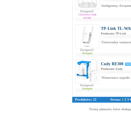
Inteligentny, dwupa
Dostępność:
Chwilowy brak
towaru
TP-Link TL-WA
Producent:
TP-Link
Uniwersalny wzmacni
Dostępność:
dostępne
Cudy RE300
NO
Producent:
Cudy
Wzmacniacz sygnału
Dostępność:
dostępne
Produktów: 22
Strona:
1
2
3
Formy płatności, które obsług