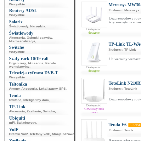
Wszystkie
Mercusys MW30
Routery ADSL
Producent:
Mercusys
Wszystkie
Bezprzewodowy router
Solarix
trzy zewnętrzne ante
Światłowody
,
Narzędzia
,
Dostępność:
Światłowody
dostępne
Akcesoria
,
Osłonki spawów
,
Mikrokanalizacja
,
TP-Link TL-WA
Switche
Producent:
TP-Link
Wszystkie
Szafy rack 10/19 cali
Uniwersalny wzmacni
Organizery
,
Akcesoria
,
Panele
wentylacyjne
,
Dostępność:
dostępne
Telewizja cyfrowa DVB-T
Wszystkie
TotoLink N210R
Teltonika
Anteny
,
Akcesoria
,
Lokalizatory GPS
,
Producent:
TotoLink
Tenda
Bezprzewodowy router
Switche
,
Inteligentny dom
,
Dostępność:
TP-Link
Chwilowy brak
Akcesoria
,
Zasilanie
,
Switche
,
towaru
Ubiquiti
mFi
,
Światłowody
,
Tenda F6
BESTS
VoIP
Producent:
Tenda
Bramki VoIP
,
Telefony VoIP
,
Stacje bazowe
,
Zasilanie
Bezprzewodowy rout