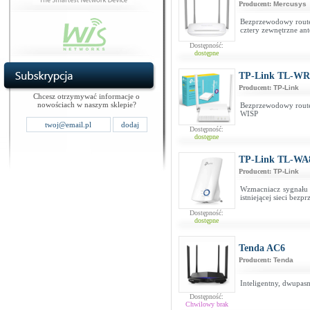
Producent:
Mercusys
Bezprzewodowy router
cztery zewnętrzne an
Dostępność:
dostępne
TP-Link TL-WR
Producent:
TP-Link
Chcesz otrzymywać informacje o
nowościach w naszym sklepie?
Bezprzewodowy router
WISP
Dostępność:
dostępne
TP-Link TL-WA
Producent:
TP-Link
Wzmacniacz sygnału b
istniejącej sieci bez
Dostępność:
dostępne
Tenda AC6
Producent:
Tenda
Inteligentny, dwupas
Dostępność:
Chwilowy brak