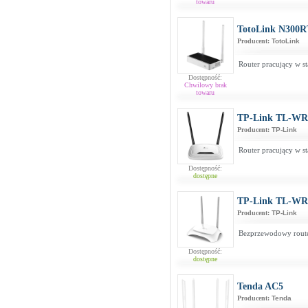
towaru
TotoLink N300R
Producent:
TotoLink
Router pracujący w s
Dostępność:
Chwilowy brak
towaru
TP-Link TL-WR
Producent:
TP-Link
Router pracujący w s
Dostępność:
dostępne
TP-Link TL-WR
Producent:
TP-Link
Bezprzewodowy route
Dostępność:
dostępne
Tenda AC5
Producent:
Tenda