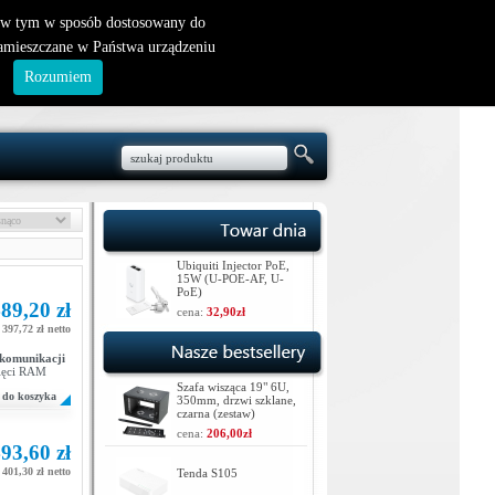
nowy klient
|
logowanie
, w tym w sposób dostosowany do
zamieszczane w Państwa urządzeniu
.
Rozumiem
Ubiquiti Injector PoE,
15W (U-POE-AF, U-
PoE)
89,20 zł
cena:
32,90zł
397,72 zł netto
 komunikacji
ięci RAM
Szafa wisząca 19" 6U,
do koszyka
350mm, drzwi szklane,
czarna (zestaw)
cena:
206,00zł
93,60 zł
401,30 zł netto
Tenda S105