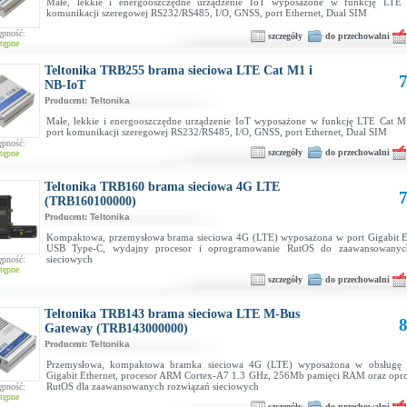
Małe, lekkie i energooszczędne urządzenie IoT wyposażone w funkcję LTE 
komunikacji szeregowej RS232/RS485, I/O, GNSS, port Ethernet, Dual SIM
ępność:
szczegóły
do przechowalni
tępne
Teltonika TRB255 brama sieciowa LTE Cat M1 i
7
NB-IoT
Producent:
Teltonika
Małe, lekkie i energooszczędne urządzenie IoT wyposażone w funkcję LTE Cat M
port komunikacji szeregowej RS232/RS485, I/O, GNSS, port Ethernet, Dual SIM
ępność:
szczegóły
do przechowalni
tępne
Teltonika TRB160 brama sieciowa 4G LTE
7
(TRB160100000)
Producent:
Teltonika
Kompaktowa, przemysłowa brama sieciowa 4G (LTE) wyposażona w port Gigabit Et
USB Type-C, wydajny procesor i oprogramowanie RutOS do zaawansowanyc
sieciowych
ępność:
tępne
szczegóły
do przechowalni
Teltonika TRB143 brama sieciowa LTE M-Bus
8
Gateway (TRB143000000)
Producent:
Teltonika
Przemysłowa, kompaktowa bramka sieciowa 4G (LTE) wyposażona w obsługę 
Gigabit Ethernet, procesor ARM Cortex-A7 1.3 GHz, 256Mb pamięci RAM oraz op
RutOS dla zaawansowanych rozwiązań sieciowych
ępność:
tępne
szczegóły
do przechowalni