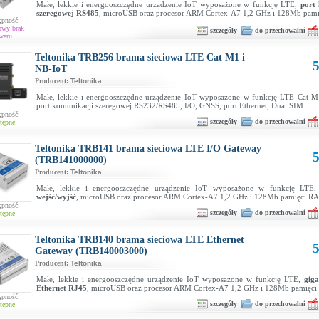
Małe, lekkie i energooszczędne urządzenie IoT wyposażone w funkcję LTE,
port
szeregowej RS485
, microUSB oraz procesor ARM Cortex-A7 1,2 GHz i 128Mb pam
ępność:
owy brak
szczegóły
do przechowalni
waru
Teltonika TRB256 brama sieciowa LTE Cat M1 i
5
NB-IoT
Producent:
Teltonika
Małe, lekkie i energooszczędne urządzenie IoT wyposażone w funkcję LTE Cat M
port komunikacji szeregowej RS232/RS485, I/O, GNSS, port Ethernet, Dual SIM
ępność:
szczegóły
do przechowalni
tępne
Teltonika TRB141 brama sieciowa LTE I/O Gateway
5
(TRB141000000)
Producent:
Teltonika
Małe, lekkie i energooszczędne urządzenie IoT wyposażone w funkcję LTE
wejść/wyjść
, microUSB oraz procesor ARM Cortex-A7 1,2 GHz i 128Mb pamięci R
ępność:
szczegóły
do przechowalni
tępne
Teltonika TRB140 brama sieciowa LTE Ethernet
5
Gateway (TRB140003000)
Producent:
Teltonika
Małe, lekkie i energooszczędne urządzenie IoT wyposażone w funkcję LTE,
gig
Ethernet RJ45
, microUSB oraz procesor ARM Cortex-A7 1,2 GHz i 128Mb pamięc
ępność:
szczegóły
do przechowalni
tępne