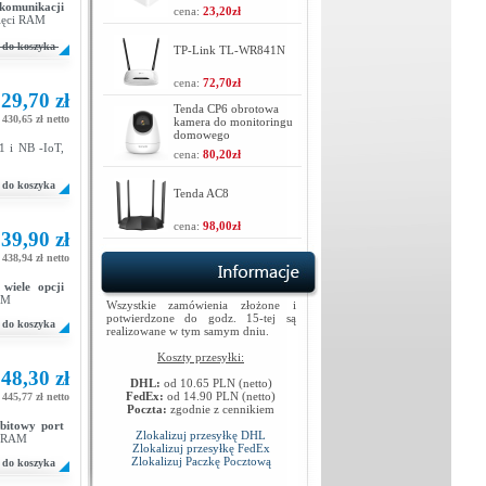
 komunikacji
cena:
23,20zł
ięci RAM
do koszyka
TP-Link TL-WR841N
cena:
72,70zł
29,70 zł
Tenda CP6 obrotowa
430,65 zł netto
kamera do monitoringu
domowego
1 i NB -IoT,
cena:
80,20zł
do koszyka
Tenda AC8
cena:
98,00zł
39,90 zł
438,94 zł netto
,
wiele opcji
AM
Wszystkie zamówienia złożone i
potwierdzone do godz. 15-tej są
do koszyka
realizowane w tym samym dniu.
Koszty przesyłki:
48,30 zł
DHL:
od 10.65 PLN (netto)
FedEx:
od 14.90 PLN (netto)
445,77 zł netto
Poczta:
zgodnie z cennikiem
abitowy port
Zlokalizuj przesyłkę DHL
i RAM
Zlokalizuj przesyłkę FedEx
Zlokalizuj Paczkę Pocztową
do koszyka