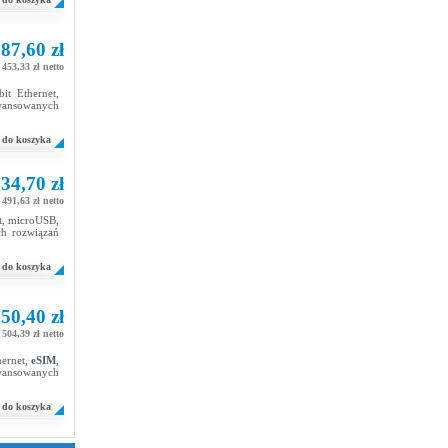
87,60 zł
 453,33 zł netto
t Ethernet,
wansowanych
do koszyka
34,70 zł
 491,63 zł netto
t, microUSB,
h rozwiązań
do koszyka
50,40 zł
 504,39 zł netto
hernet,
eSIM
,
wansowanych
do koszyka