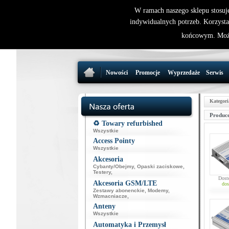
W ramach naszego sklepu stosuj
indywidualnych potrzeb. Korzysta
końcowym. Może
Nowości
Promocje
Wyprzedaże
Serwis
Kategori
Produce
♻️ Towary refurbished
Wszystkie
Access Pointy
Wszystkie
Akcesoria
Cybanty/Obejmy
,
Opaski zaciskowe
,
Testery
,
Dost
Akcesoria GSM/LTE
dos
Zestawy abonenckie
,
Modemy
,
Wzmacniacze
,
Anteny
Wszystkie
Automatyka i Przemysł