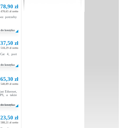
78,90 zł
470,65 zł netto
ez potrzeby
do koszyka
37,50 zł
518,29 zł netto
Cat 4, port
do koszyka
65,30 zł
540,89 zł netto
st Ethernet,
PS, a także
do koszyka
23,50 zł
588,21 zł netto