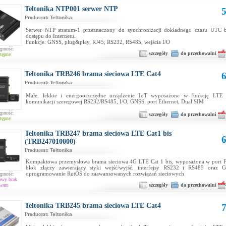
Teltonika NTP001 serwer NTP
5
Producent:
Teltonika
Serwer NTP stratum-1 przeznaczony do synchronizacji dokładnego czasu UTC b
dostępu do Internetu.
Funkcje: GNSS, plug&play, RJ45, RS232, RS485, wejścia I/O
ępność:
szczegóły
do przechowalni
tępne
Teltonika TRB246 brama sieciowa LTE Cat4
6
Producent:
Teltonika
Małe, lekkie i energooszczędne urządzenie IoT wyposażone w funkcję LTE 
komunikacji szeregowej RS232/RS485, I/O, GNSS, port Ethernet, Dual SIM
ępność:
szczegóły
do przechowalni
tępne
Teltonika TRB247 brama sieciowa LTE Cat1 bis
6
(TRB247010000)
Producent:
Teltonika
Kompaktowa przemysłowa brama sieciowa 4G LTE Cat 1 bis, wyposażona w port Fa
blok złączy zawierający styki wejść/wyjść, interfejsy RS232 i RS485 oraz G
oprogramowanie RutOS do zaawansowanych rozwiązań sieciowych
ępność:
owy brak
szczegóły
do przechowalni
waru
Teltonika TRB245 brama sieciowa LTE Cat4
7
Producent:
Teltonika