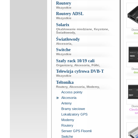
Routery
Wszystkie
Routery ADSL
Wszystkie
Solarix
Okablowanie miedziane
,
Keystone
,
Dost
Światłowody
,
dos
Światłowody
Akcesoria
,
Switche
Wszystkie
Szafy rack 10/19 cali
Organizery
,
Akcesoria
,
Półki
,
Dost
Telewizja cyfrowa DVB-T
dos
Wszystkie
Teltonika
Routery
,
Akcesoria
,
Modemy
,
Access pointy
Akcesoria
Anteny
Dost
Bramy sieciowe
Chwil
to
Lokalizatory GPS
Modemy
Routery
Serwer GPS Floomli
Switche