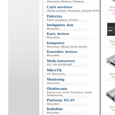
Akcesoria
,
Modemy / Routery
,
Części serwisowe
Dost
Chwil
Układy scalone
,
Pozostałe
,
Gniazda RJ45
,
to
Elektryka
Kable zasilające
,
Puszki
,
Inteligentny dom
Wszystkie
Karty sieciowe
Wszystkie
Dost
Komputery
dos
Akcesoria
,
Myszy
,
Dyski twarde
,
Kontrolery sieciowe
Wszystkie
Media konwertery
PLC
,
RS-232/RS-485
,
MikroTik
IoT
,
Akcesoria
,
Dost
dos
Monitoring
Akcesoria
,
Okablowanie
Patchcordy
,
Kable Zasilające
,
Kable
Telefoniczne
,
Platformy WLAN
Wszystkie
Dost
Radiolinie
dos
Wszystkie