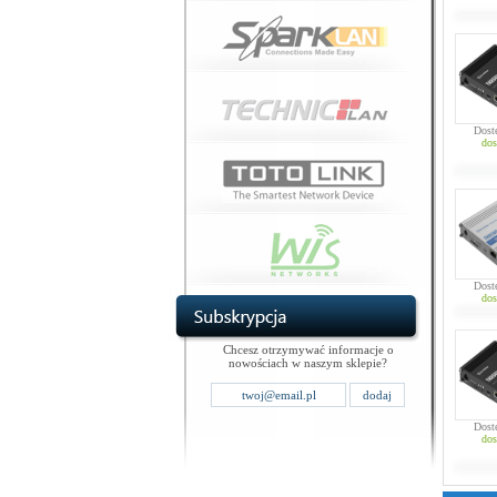
Dost
dos
Dost
dos
Chcesz otrzymywać informacje o
nowościach w naszym sklepie?
Dost
dos