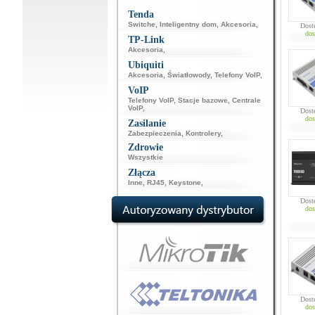
Tenda
Switche
,
Inteligentny dom
,
Akcesoria
,
Dost
dos
TP-Link
Akcesoria
,
Ubiquiti
Akcesoria
,
Światłowody
,
Telefony VoIP
,
VoIP
Telefony VoIP
,
Stacje bazowe
,
Centrale
VoIP
,
Dost
dos
Zasilanie
Zabezpieczenia
,
Kontrolery
,
Zdrowie
Wszystkie
Złącza
Inne
,
RJ45
,
Keystone
,
Dost
dos
Dost
dos