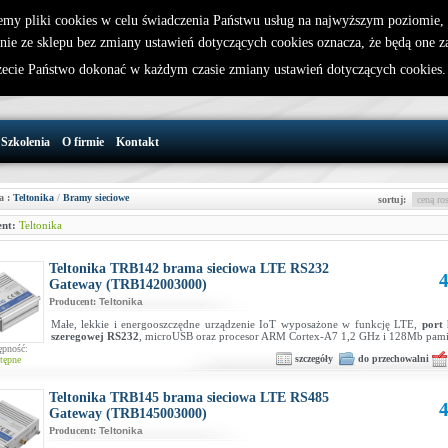
emy pliki cookies w celu świadczenia Państwu usług na najwyższym poziomie
nie ze sklepu bez zmiany ustawień dotyczących cookies oznacza, że będą one 
32 721 86 72
W koszyku jest 0 produktów(y)
cie Państwo dokonać w każdym czasie zmiany ustawień dotyczących cookies
support@wirelesslan.com.pl
Szkolenia
O firmie
Kontakt
a :
Teltonika
/
Bramy sieciowe
sortuj:
nt:
Teltonika
Teltonika TRB142 brama sieciowa LTE RS232
4
Gateway (TRB142003000)
Producent:
Teltonika
Małe, lekkie i energooszczędne urządzenie IoT wyposażone w funkcję LTE,
port
szeregowej RS232
, microUSB oraz procesor ARM Cortex-A7 1,2 GHz i 128Mb pam
ępność:
szczegóły
do przechowalni
tępne
Teltonika TRB145 brama sieciowa LTE RS485
4
Gateway (TRB145003000)
Producent:
Teltonika