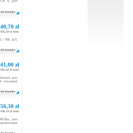
Cat 4, port
do koszyka
40,70 zł
602,20 zł netto
1 i NB -IoT,
do koszyka
41,00 zł
602,44 zł netto
hernet, port
h rozwiązań
do koszyka
56,30 zł
696,18 zł netto
M-Bus, port
rogramowanie
do koszyka