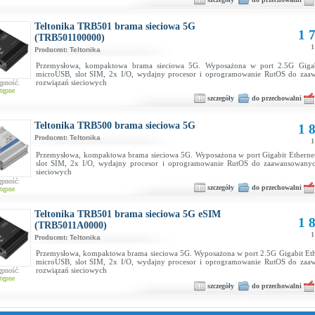
Teltonika TRB501 brama sieciowa 5G
1 7
(TRB501100000)
1
Producent:
Teltonika
Przemysłowa, kompaktowa brama sieciowa 5G. Wyposażona w port 2.5G Gigabi
microUSB, slot SIM, 2x I/O, wydajny procesor i oprogramowanie RutOS do zaa
rozwiązań sieciowych
ępność:
tępne
szczegóły
do przechowalni
Teltonika TRB500 brama sieciowa 5G
1 8
Producent:
Teltonika
1
Przemysłowa, kompaktowa brama sieciowa 5G. Wyposażona w port Gigabit Etherne
slot SIM, 2x I/O, wydajny procesor i oprogramowanie RutOS do zaawansowanyc
sieciowych
ępność:
szczegóły
do przechowalni
tępne
Teltonika TRB501 brama sieciowa 5G eSIM
1 8
(TRB5011A0000)
1
Producent:
Teltonika
Przemysłowa, kompaktowa brama sieciowa 5G. Wyposażona w port 2.5G Gigabit Et
microUSB, slot SIM, 2x I/O, wydajny procesor i oprogramowanie RutOS do zaa
rozwiązań sieciowych
ępność:
tępne
szczegóły
do przechowalni