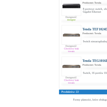
Producent:
Tenda
8-portowy switch, obs
Gigabit Ethernet
Dostępność:
dostępne
Tenda TEF1024
Producent:
Tenda
Switch niezarządzal
Dostępność:
Chwilowy brak
towaru
Tenda TEG1016
Producent:
Tenda
Switch, 16 portów 1
Dostępność:
Chwilowy brak
towaru
Produktów: 22
Formy płatności, które obsług