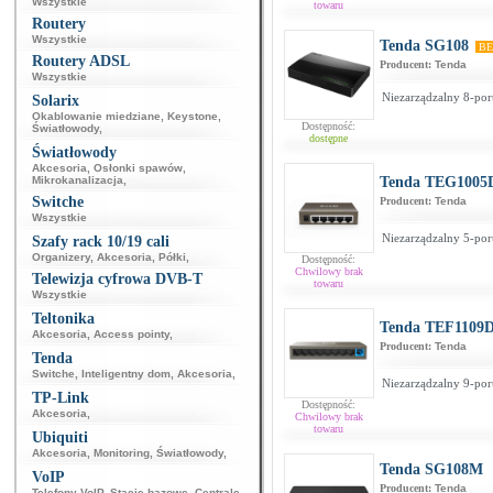
Wszystkie
towaru
Routery
Wszystkie
Tenda SG108
BE
Routery ADSL
Producent:
Tenda
Wszystkie
Niezarządzalny 8-por
Solarix
Okablowanie miedziane
,
Keystone
,
Dostępność:
Światłowody
,
dostępne
Światłowody
Akcesoria
,
Osłonki spawów
,
Mikrokanalizacja
,
Tenda TEG1005
Switche
Producent:
Tenda
Wszystkie
Niezarządzalny 5-por
Szafy rack 10/19 cali
Organizery
,
Akcesoria
,
Półki
,
Dostępność:
Chwilowy brak
Telewizja cyfrowa DVB-T
towaru
Wszystkie
Teltonika
Tenda TEF1109
Akcesoria
,
Access pointy
,
Producent:
Tenda
Tenda
Switche
,
Inteligentny dom
,
Akcesoria
,
Niezarządzalny 9-por
TP-Link
Dostępność:
Akcesoria
,
Chwilowy brak
towaru
Ubiquiti
Akcesoria
,
Monitoring
,
Światłowody
,
Tenda SG108M
VoIP
Producent:
Tenda
Telefony VoIP
,
Stacje bazowe
,
Centrale