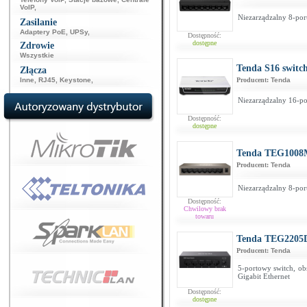
VoIP
,
Niezarządzalny 8-por
Zasilanie
Adaptery PoE
,
UPSy
,
Dostępność:
dostępne
Zdrowie
Wszystkie
Tenda S16 switc
Złącza
Inne
,
RJ45
,
Keystone
,
Producent:
Tenda
Niezarządzalny 16-po
Dostępność:
dostępne
Tenda TEG1008
Producent:
Tenda
Niezarządzalny 8-por
Dostępność:
Chwilowy brak
towaru
Tenda TEG2205
Producent:
Tenda
5-portowy switch, obs
Gigabit Ethernet
Dostępność:
dostępne