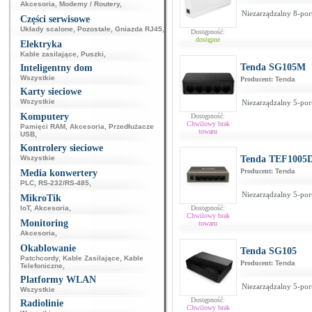
Akcesoria
,
Modemy / Routery
,
Niezarządzalny 8-por
Części serwisowe
Układy scalone
,
Pozostałe
,
Gniazda RJ45
,
Dostępność:
dostępne
Elektryka
Kable zasilające
,
Puszki
,
Tenda SG105M
Inteligentny dom
Wszystkie
Producent:
Tenda
Karty sieciowe
Wszystkie
Niezarządzalny 5-por
Komputery
Dostępność:
Chwilowy brak
Pamięci RAM
,
Akcesoria
,
Przedłużacze
towaru
USB
,
Kontrolery sieciowe
Wszystkie
Tenda TEF1005
Producent:
Tenda
Media konwertery
PLC
,
RS-232/RS-485
,
Niezarządzalny 5-por
MikroTik
IoT
,
Akcesoria
,
Dostępność:
Chwilowy brak
Monitoring
towaru
Akcesoria
,
Okablowanie
Tenda SG105
Patchcordy
,
Kable Zasilające
,
Kable
Producent:
Tenda
Telefoniczne
,
Platformy WLAN
Niezarządzalny 5-por
Wszystkie
Dostępność:
Radiolinie
Chwilowy brak