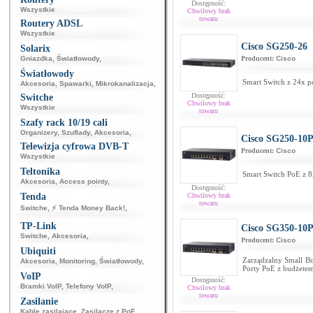
Dostępność:
Wszystkie
Chwilowy brak
towaru
Routery ADSL
Wszystkie
Cisco SG250-26
Solarix
Gniazdka
,
Światłowody
,
Producent:
Cisco
Światłowody
Smart Switch z 24x p
Akcesoria
,
Spawarki
,
Mikrokanalizacja
,
Dostępność:
Switche
Chwilowy brak
Wszystkie
towaru
Szafy rack 10/19 cali
Organizery
,
Szuflady
,
Akcesoria
,
Cisco SG250-10
Telewizja cyfrowa DVB-T
Producent:
Cisco
Wszystkie
Teltonika
Smart Switch PoE z 8
Akcesoria
,
Access pointy
,
Dostępność:
Tenda
Chwilowy brak
towaru
Switche
,
⚡ Tenda Money Back!
,
TP-Link
Cisco SG350-10
Switche
,
Akcesoria
,
Producent:
Cisco
Ubiquiti
Zarządzalny Small Bu
Akcesoria
,
Monitoring
,
Światłowody
,
Porty PoE z budżete
VoIP
Dostępność:
Bramki VoIP
,
Telefony VoIP
,
Chwilowy brak
towaru
Zasilanie
Kable zasilające
,
Zasilacze z PoE
,