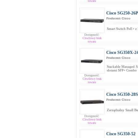
towaru
Cisco SG250-26
Producent:
Cisco
Smart Switch PoE+ z 
Dostępność:
Chwilowy brak
towaru
Cisco SG350X-2
Producent:
Cisco
Stackable Managed Sm
slotami SFP+ Combo
Dostępność:
Chwilowy brak
towaru
Cisco SG350-28
Producent:
Cisco
Zarządzalny Small Bu
Dostępność:
Chwilowy brak
towaru
Cisco SG350-52