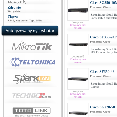
Adaptery PoE
,
Cisco SG350-10
Zdrowie
Producent:
Cisco
Wszystkie
Zarządzalny Small Bu
Złącza
Porty PoE z budżet
RJ45
,
Keystone
,
Typu SMA
,
Dostępność:
Chwilowy brak
towaru
Cisco SF350-24P
Producent:
Cisco
Zarządzalny Small Bus
SFP Combo. Porty P
Dostępność:
Chwilowy brak
towaru
Cisco SF350-48
Producent:
Cisco
Zarządzalny Small Bu
Combo
Dostępność:
Chwilowy brak
towaru
Cisco SG220-50
Producent:
Cisco