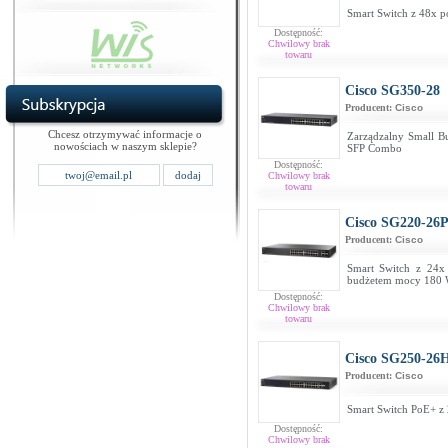
Smart Switch z 48x p
Dostępność:
Chwilowy brak
towaru
Cisco SG350-28
Producent:
Cisco
Chcesz otrzymywać informacje o
Zarządzalny Small Bu
nowościach w naszym sklepie?
SFP Combo
Dostępność:
Chwilowy brak
towaru
Cisco SG220-26
Producent:
Cisco
Smart Switch z 24x
budżetem mocy 180
Dostępność:
Chwilowy brak
towaru
Cisco SG250-26
Producent:
Cisco
Smart Switch PoE+ z 
Dostępność:
Chwilowy brak