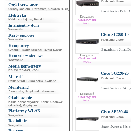
Producent:
Cisco
Części serwisowe
Układy scalone
,
Pozostałe
,
Gniazda RJ45
,
Smart Switch PoE z 8
Elektryka
Dostępność:
Kable zasilające
,
Puszki
,
Chwilowy brak
towaru
Inteligentny dom
Wszystkie
Cisco SG350-10
Karty sieciowe
Wszystkie
Producent:
Cisco
Komputery
Zarządzalny Small Bu
Głośniki
,
Karty pamięci
,
Dyski twarde
,
Kontrolery sieciowe
Dostępność:
Chwilowy brak
Wszystkie
towaru
Media konwertery
RS-232/RS-485
,
VDSL
,
Cisco SG220-26
MikroTik
Producent:
Cisco
Routery WiFi
,
Akcesoria
,
Switche
,
Monitoring
Smart Switch z 24x p
Akcesoria
,
Urządzenia alarmowe
,
Dostępność:
Chwilowy brak
Okablowanie
towaru
Kable Koncentryczne
,
Kable Sieciowe
(skrętka)
,
Przyłącza
,
Platformy WLAN
Cisco SF250-48
Wszystkie
Producent:
Cisco
Radiolinie
Wszystkie
Smart Switch z 48x p
Routery