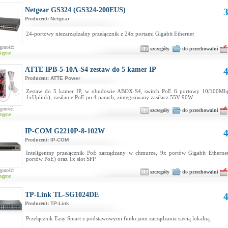
Netgear GS324 (GS324-200EUS)
3
Producent:
Netgear
24-portowy niezarządzalny przełącznik z 24x portami Gigabit Ethernet
ępność:
szczegóły
do przechowalni
tępne
ATTE IPB-5-10A-S4 zestaw do 5 kamer IP
4
Producent:
ATTE Power
Zestaw do 5 kamer IP, w obudowie ABOX-S4, switch PoE 6 portowy 10/100Mb
1xUplink), zasilanie PoE po 4 parach, zintegrowany zasilacz 55V 90W
ępność:
szczegóły
do przechowalni
tępne
IP-COM G2210P-8-102W
4
Producent:
IP-COM
Inteligentny przełącznik PoE zarządzany w chmurze, 9x portów Gigabit Ethern
portów PoE) oraz 1x slot SFP
ępność:
szczegóły
do przechowalni
tępne
TP-Link TL-SG1024DE
4
Producent:
TP-Link
Przełącznik Easy Smart z podstawowymi funkcjami zarządzania siecią lokalną.