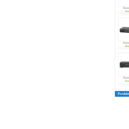
Dost
dos
Dost
dos
Dost
dos
Produk