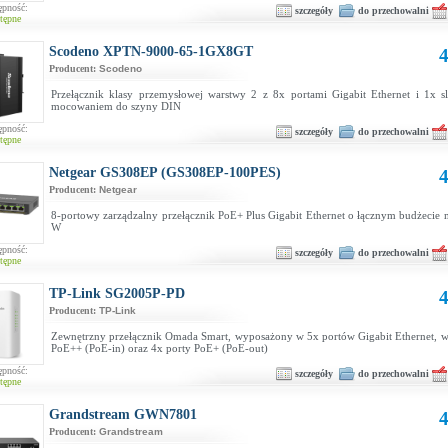
ępność:
szczegóły
do przechowalni
tępne
Scodeno XPTN-9000-65-1GX8GT
4
Producent:
Scodeno
Przełącznik klasy przemysłowej warstwy 2 z 8x portami Gigabit Ethernet i 1x s
mocowaniem do szyny DIN
ępność:
szczegóły
do przechowalni
tępne
Netgear GS308EP (GS308EP-100PES)
4
Producent:
Netgear
8-portowy zarządzalny przełącznik PoE+ Plus Gigabit Ethernet o łącznym budżecie
W
ępność:
szczegóły
do przechowalni
tępne
TP-Link SG2005P-PD
4
Producent:
TP-Link
Zewnętrzny przełącznik Omada Smart, wyposażony w 5x portów Gigabit Ethernet, w
PoE++ (PoE-in) oraz 4x porty PoE+ (PoE-out)
ępność:
szczegóły
do przechowalni
tępne
Grandstream GWN7801
4
Producent:
Grandstream