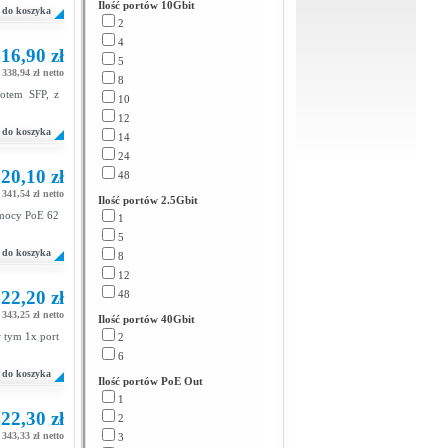
Ilość portów 10Gbit
do koszyka
2
4
16,90 zł
5
338,94 zł netto
8
lotem SFP, z
10
12
do koszyka
14
24
20,10 zł
48
341,54 zł netto
Ilość portów 2.5Gbit
 mocy PoE 62
1
5
do koszyka
8
12
22,20 zł
48
343,25 zł netto
Ilość portów 40Gbit
 tym 1x port
2
6
do koszyka
Ilość portów PoE Out
1
22,30 zł
2
343,33 zł netto
3