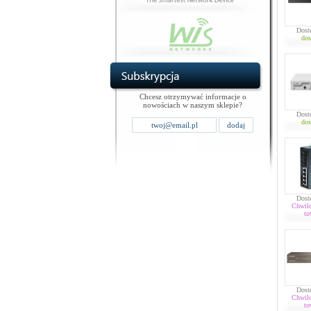
Dost
dos
Chcesz otrzymywać informacje o
nowościach w naszym sklepie?
Dost
dos
Dost
Chwil
to
Dost
Chwil
to