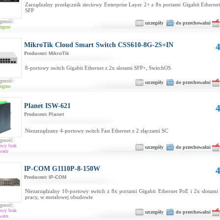
Zarządzalny przełącznik sieciowy Enterprise Layer 2+ z 8x portami Gigabit Ethernet
SFP
ępność:
szczegóły
do przechowalni
tępne
MikroTik Cloud Smart Switch CSS610-8G-2S+IN
4
Producent:
MikroTik
8-portowy switch Gigabit Ethernet z 2x slotami SFP+, SwitchOS
ępność:
szczegóły
do przechowalni
tępne
Planet ISW-621
4
Producent:
Planet
Niezarządzany 4-portowy switch Fast Ethernet z 2 złączami SC
ępność:
owy brak
szczegóły
do przechowalni
waru
IP-COM G1110P-8-150W
4
Producent:
IP-COM
Niezarządzalny 10-portowy switch z 8x portami Gigabit Ethernet PoE i 2x slotami 
pracy, w metalowej obudowie
ępność:
owy brak
szczegóły
do przechowalni
waru