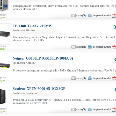
Niezarządzalny przełącznik klasy przemysłowej z 8x portami Gigabit Ethernet PoE
oraz 2x slotami SFP
ępność:
szczegóły
do przechowalni
tępne
TP-Link TL-SG1210MP
3
Producent:
TP-Link
Niezarządzany switch z 9x portami Gigabit Ethernet (w tym 8x portów PoE+) oraz 1
slotem combo SFP / RJ45
ępność:
szczegóły
do przechowalni
tępne
Netgear GS108LP (GS108LP-100EUS)
3
Producent:
Netgear
8-portowy przełącznik niezarządzalny PoE+ Gigabit Ethernet z technologią FlexPoE
ępność:
szczegóły
do przechowalni
tępne
Scodeno XPTN-9000-65-1GX8GP
3
Producent:
Scodeno
Przełącznik klasy przemysłowej warstwy 2 z 8x portami Gigabit Ethernet PoE i 1x 
mocowaniem do szyny DIN
ępność:
szczegóły
do przechowalni
tępne