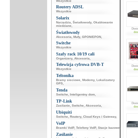
Wszystkie
Routery ADSL
Wszystkie
Solarix
Narzędzia
,
Światłowody
,
Okablowanie
miedziane
,
Dost
Światłowody
dos
Akcesoria
,
Mufy
,
GPON/EPON
,
Switche
Wszystkie
Szafy rack 10/19 cali
Organizery
,
Akcesoria
,
Telewizja cyfrowa DVB-T
Dost
Wszystkie
dos
Teltonika
Bramy sieciowe
,
Modemy
,
Lokalizatory
GPS
,
Tenda
Switche
,
Inteligentny dom
,
TP-Link
Dost
Zasilanie
,
Switche
,
Akcesoria
,
dos
Ubiquiti
Switche
,
Routery
,
Cloud Keys i Gateway
,
VoIP
Bramki VoIP
,
Telefony VoIP
,
Stacje bazowe
,
Zasilanie