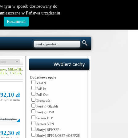
nowy klient
|
logowanie
, w tym w sposób dostosowany do
zamieszczane w Państwa urządzeniu
.
Rozumiem
usys
,
MikroTik
,
oLink
,
TP-Link
,
Dodatkowe opcje
VLAN
PoE In
92,10 zł
PoE Out
318,78 zł netto
Bluetooth
Port(y) Gigabit
Port(y) USB
Serwer FTP
do koszyka
Serwer VPN
Slot(y) SFP/SFP+
92,30 zł
Slot(y) SFP28/QSFP+/QSFP28