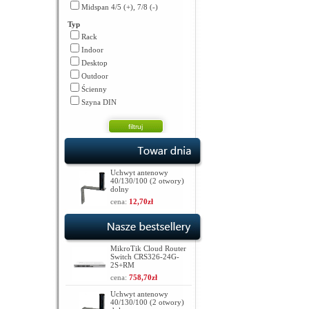
Midspan 4/5 (+), 7/8 (-)
Typ
Rack
Indoor
Desktop
Outdoor
Ścienny
Szyna DIN
Uchwyt antenowy
40/130/100 (2 otwory)
dolny
cena:
12,70zł
MikroTik Cloud Router
Switch CRS326-24G-
2S+RM
cena:
758,70zł
Uchwyt antenowy
40/130/100 (2 otwory)