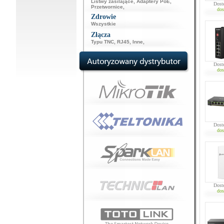
Listwy zasilające
,
Adaptery PoE
,
Dost
Przetwornice
,
dos
Zdrowie
Wszystkie
Złącza
Typu TNC
,
RJ45
,
Inne
,
Dost
dos
Dost
dos
Dost
dos