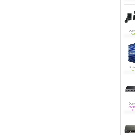
Dost
dos
Dost
dos
Dost
Chwil
to