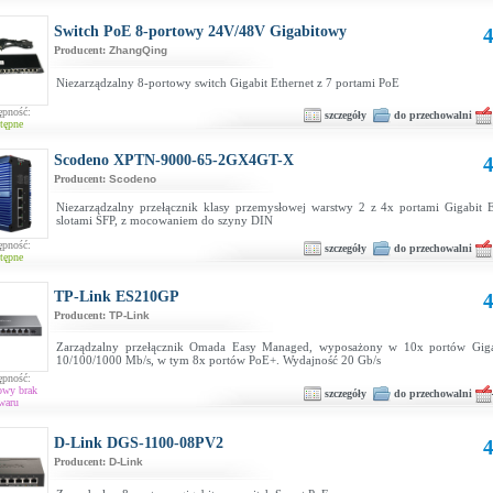
Switch PoE 8-portowy 24V/48V Gigabitowy
4
Producent:
ZhangQing
Niezarządzalny 8-portowy switch Gigabit Ethernet z 7 portami PoE
ępność:
szczegóły
do przechowalni
tępne
Scodeno XPTN-9000-65-2GX4GT-X
4
Producent:
Scodeno
Niezarządzalny przełącznik klasy przemysłowej warstwy 2 z 4x portami Gigabit E
slotami SFP, z mocowaniem do szyny DIN
ępność:
szczegóły
do przechowalni
tępne
TP-Link ES210GP
4
Producent:
TP-Link
Zarządzalny przełącznik Omada Easy Managed, wyposażony w 10x portów Gigab
10/100/1000 Mb/s, w tym 8x portów PoE+. Wydajność 20 Gb/s
ępność:
owy brak
szczegóły
do przechowalni
waru
D-Link DGS-1100-08PV2
4
Producent:
D-Link