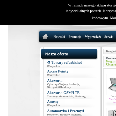
W ramach naszego sklepu stosuj
indywidualnych potrzeb. Korzysta
końcowym. Może
Nowości
Promocje
Wyprzedaże
Serwis
Kategori
Produce
Netgear
♻️ Towary refurbished
Ubiquiti
Wszystkie
Access Pointy
Wszystkie
Akcesoria
Cybanty/Obejmy
,
Izolacje
,
Skrzynki/Obudowy
,
Akcesoria GSM/LTE
Zestawy abonenckie
,
Modemy
,
Dost
Chwil
Anteny
to
Wszystkie
Automatyka i Przemysł
Modemy / Routery
,
Switche
,