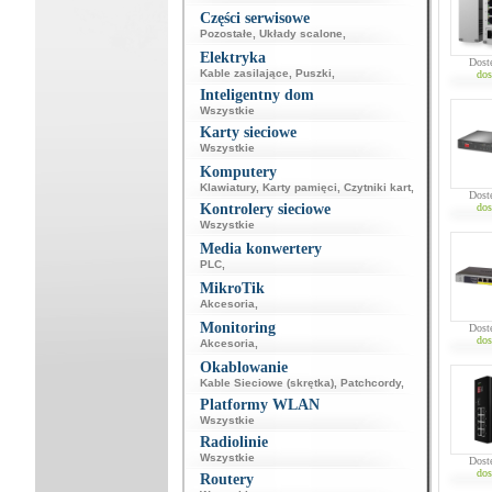
Części serwisowe
Pozostałe
,
Układy scalone
,
Elektryka
Dost
Kable zasilające
,
Puszki
,
dos
Inteligentny dom
Wszystkie
Karty sieciowe
Wszystkie
Komputery
Klawiatury
,
Karty pamięci
,
Czytniki kart
,
Dost
Kontrolery sieciowe
dos
Wszystkie
Media konwertery
PLC
,
MikroTik
Akcesoria
,
Monitoring
Dost
dos
Akcesoria
,
Okablowanie
Kable Sieciowe (skrętka)
,
Patchcordy
,
Platformy WLAN
Wszystkie
Radiolinie
Wszystkie
Dost
dos
Routery