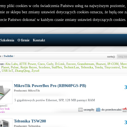
emy pliki cookies w celu świadczenia Państwu usług na najwyższym poziomie
nie ze sklepu bez zmiany ustawień dotyczących cookies oznacza, że będą one 
32 721 86 72
W koszyku jest 0 produktów(y)
cie Państwo dokonać w każdym czasie zmiany ustawień dotyczących cookies
support@wirelesslan.com.pl
Szkolenia
O firmie
Kontakt
a :
Switche
/
sortuj:
nt:
Alta Labs
,
ATTE Power
,
Cisco
,
Cudy
,
D-Link
,
Encore
,
Grandstream
,
Huawei
,
IP-COM
,
Merc
,
Planet
,
Pulsar
,
Ruijie Reyee
,
Scodeno
,
StalFlex
,
TechnicLan
,
Teltonika
,
Tenda
,
Tinycontrol
,
Tot
,
USR IoT
,
ZhangQing
,
Zyxel
MikroTik PowerBox Pro (RB960PGS-PB)
3
Producent:
MikroTik
5 gigabitowych portów Ethernet, SFP, 128 MB pamięci RAM
ępność:
owy brak
szczegóły
do przechowalni
waru
Teltonika TSW200
3
Producent:
Teltonika