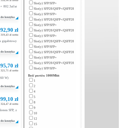
318,94 zł netto
Slot(y) SFP/SFP+
+ 802.3af/at
Slot(y) SFP28/QSFP+/QSFP28
Slot(y) SFP/SFP+
do koszyka
Slot(y) SFP28/QSFP+/QSFP28
Slot(y) SFP/SFP+
92,90 zł
Slot(y) SFP28/QSFP+/QSFP28
319,43 zł netto
Slot(y) SFP/SFP+
x gigabitowy
Slot(y) SFP28/QSFP+/QSFP28
Slot(y) SFP/SFP+
do koszyka
Slot(y) SFP28/QSFP+/QSFP28
Slot(y) SFP/SFP+
Slot(y) SFP28/QSFP+/QSFP28
95,70 zł
Slot(y) SFP/SFP+
321,71 zł netto
Ilość portów 1000Mbit
 (60 W)
1
2
do koszyka
4
5
99,10 zł
8
324,47 zł netto
9
slotem SFP, z
10
12
do koszyka
15