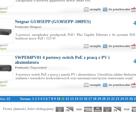
Zarządzalny 8-portowy gigabitowy switch Smart PoE
ępność:
szczegóły
do przechowalni
tępne
Netgear GS305EPP (GS305EPP-100PES)
4
Producent:
Netgear
5-portowy zarządzalny przełącznik PoE+ Plus Gigabit Ethernet z 4x portami Po
budżecie mocy PoE+ 123 W
ępność:
szczegóły
do przechowalni
tępne
SWPE04PV01 4 portowy switch PoE z pracą z PV i
4
akumulatora
Producent:
Tinycontrol
4-portowy switch PoE z pracą z panela PV i akumulatora. Umożliwia zdalne śledzen
zasilania i warunków środowiskowych oraz automatyczne/ręczne resetowanie wyjść
ępność:
szczegóły
do przechowalni
tępne
tów: 22
Strona:
1
2
3
4
5
6
7
8
9
10
11
12
13
14
15
16
17
18
19
20
21
22
23
24
25
26
2
Formy płatności, które obsługujemy: