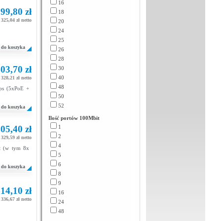
16
99,80 zł
18
325,04 zł netto
20
24
25
do koszyka
26
28
03,70 zł
30
40
328,21 zł netto
48
ps (5xPoE +
50
52
do koszyka
Ilość portów 100Mbit
05,40 zł
1
2
329,59 zł netto
4
et (w tym 8x
5
6
do koszyka
8
9
14,10 zł
16
336,67 zł netto
24
48