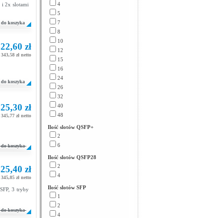
4
 i 2x slotami
5
7
do koszyka
8
10
22,60 zł
12
343,58 zł netto
15
16
24
do koszyka
26
32
25,30 zł
40
48
345,77 zł netto
Ilość slotów QSFP+
2
6
do koszyka
Ilość slotów QSFP28
2
25,40 zł
4
345,85 zł netto
Ilość slotów SFP
SFP, 3 tryby
1
2
do koszyka
4