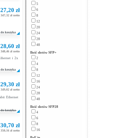
5
27,20 zł
6
347,32 zł netto
8
12
20
do koszyka
24
28
28,60 zł
48
348,46 zł netto
Ilość slotów SFP+
thernet i 2x
2
4
do koszyka
8
12
16
29,30 zł
24
349,02 zł netto
28
it Ethernet
48
Ilość slotów SFP28
do koszyka
4
6
30,70 zł
8
16
350,16 zł netto
PoE in