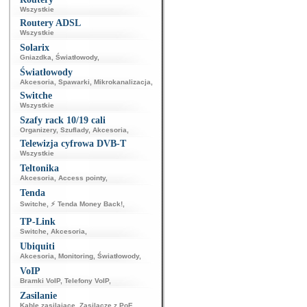
Wszystkie
Routery ADSL
Wszystkie
Solarix
Gniazdka
,
Światłowody
,
Światłowody
Akcesoria
,
Spawarki
,
Mikrokanalizacja
,
Switche
Wszystkie
Szafy rack 10/19 cali
Organizery
,
Szuflady
,
Akcesoria
,
Telewizja cyfrowa DVB-T
Wszystkie
Teltonika
Akcesoria
,
Access pointy
,
Tenda
Switche
,
⚡ Tenda Money Back!
,
TP-Link
Switche
,
Akcesoria
,
Ubiquiti
Akcesoria
,
Monitoring
,
Światłowody
,
VoIP
Bramki VoIP
,
Telefony VoIP
,
Zasilanie
Kable zasilające
,
Zasilacze z PoE
,