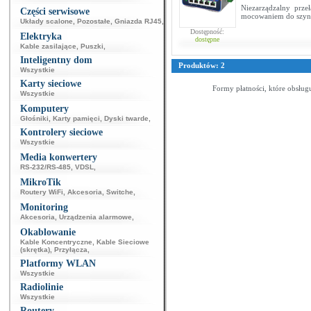
Niezarządzalny prze
Części serwisowe
mocowaniem do szy
Układy scalone
,
Pozostałe
,
Gniazda RJ45
,
Dostępność:
Elektryka
dostępne
Kable zasilające
,
Puszki
,
Inteligentny dom
Produktów: 2
Wszystkie
Karty sieciowe
Formy płatności, które obsług
Wszystkie
Komputery
Głośniki
,
Karty pamięci
,
Dyski twarde
,
Kontrolery sieciowe
Wszystkie
Media konwertery
RS-232/RS-485
,
VDSL
,
MikroTik
Routery WiFi
,
Akcesoria
,
Switche
,
Monitoring
Akcesoria
,
Urządzenia alarmowe
,
Okablowanie
Kable Koncentryczne
,
Kable Sieciowe
(skrętka)
,
Przyłącza
,
Platformy WLAN
Wszystkie
Radiolinie
Wszystkie
Routery