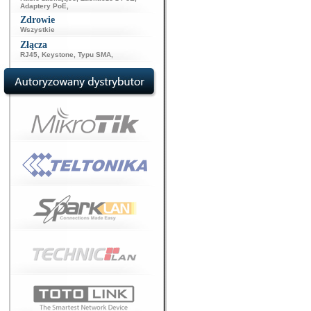
Adaptery PoE
,
Zdrowie
Wszystkie
Złącza
RJ45
,
Keystone
,
Typu SMA
,