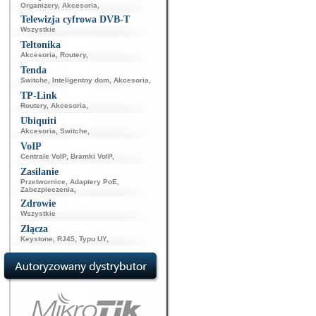
Organizery
,
Akcesoria
,
Telewizja cyfrowa DVB-T
Wszystkie
Teltonika
Akcesoria
,
Routery
,
Tenda
Switche
,
Inteligentny dom
,
Akcesoria
,
TP-Link
Routery
,
Akcesoria
,
Ubiquiti
Akcesoria
,
Switche
,
VoIP
Centrale VoIP
,
Bramki VoIP
,
Zasilanie
Przetwornice
,
Adaptery PoE
,
Zabezpieczenia
,
Zdrowie
Wszystkie
Złącza
Keystone
,
RJ45
,
Typu UY
,