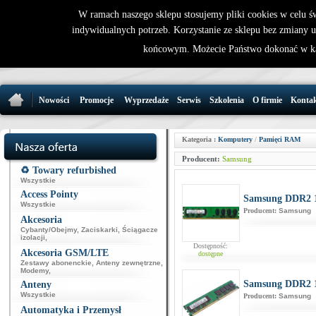
W ramach naszego sklepu stosujemy pliki cookies w celu 
indywidualnych potrzeb. Korzystanie ze sklepu bez zmiany 
32 721 86 
końcowym. Możecie Państwo dokonać w ka
support@wirele
Nowości
Promocje
Wyprzedaże
Serwis
Szkolenia
O firmie
Konta
Kategoria :
Komputery
/
Pamięci RAM
Producent:
Samsung
♻️ Towary refurbished
Wszystkie
Access Pointy
Samsung DDR2 
Wszystkie
Producent:
Samsung
Akcesoria
Cybanty/Obejmy
,
Zaciskarki
,
Ściągacze
izolacji
,
Dostępność:
Akcesoria GSM/LTE
dostępne
Zestawy abonenckie
,
Anteny zewnętrzne
,
Modemy
,
Samsung DDR2 
Anteny
Wszystkie
Producent:
Samsung
Automatyka i Przemysł