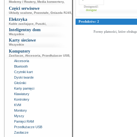
Modemy / Routery
,
Media konwertery
,
Dostępność:
Części serwisowe
dostępne
Układy scalone
,
Pozostałe
,
Gniazda RJ45
,
Elektryka
Produktów: 2
Kable zasilające
,
Puszki
,
Inteligentny dom
Formy płatności, które obsług
Wszystkie
Karty sieciowe
Wszystkie
Komputery
Zasilacze
,
Akcesoria
,
Przedłużacze USB
,
Akcesoria
Bluetooth
Czytniki kart
Dyski twarde
Głośniki
Karty pamięci
Klawiatury
Kontrolery
KVM
Monitory
Myszy
Pamięci RAM
Przedłużacze USB
Zasilacze