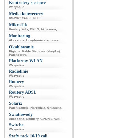
Kontrolery sieciowe
Wszystkie
Media konwertery
RS-232/RS-485
,
PLC
,
MikroTik
Routery WiFi
,
GPEN
,
Akcesoria
,
Monitoring
Akcesoria
,
Urządzenia alarmowe
,
Okablowanie
Pigtaile
,
Kable Sieciowe (skrętka)
,
Patchcordy
,
Platformy WLAN
Wszystkie
Radiolinie
Wszystkie
Routery
Wszystkie
Routery ADSL
Wszystkie
Solarix
Patch panele
,
Narzędzia
,
Gniazdka
,
Światłowody
Akcesoria
,
Splittery
,
GPON/EPON
,
Switche
Wszystkie
Szafy rack 10/19 cali