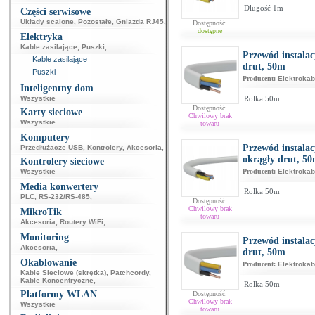
Długość 1m
Części serwisowe
Układy scalone
,
Pozostałe
,
Gniazda RJ45
,
Dostępność:
dostępne
Elektryka
Kable zasilające
,
Puszki
,
Przewód instalac
Kable zasilające
drut, 50m
Puszki
Producent:
Elektrokab
Inteligentny dom
Wszystkie
Rolka 50m
Dostępność:
Karty sieciowe
Chwilowy brak
Wszystkie
towaru
Komputery
Przewód instala
Przedłużacze USB
,
Kontrolery
,
Akcesoria
,
okrągły drut, 5
Kontrolery sieciowe
Wszystkie
Producent:
Elektrokab
Media konwertery
Rolka 50m
PLC
,
RS-232/RS-485
,
Dostępność:
Chwilowy brak
MikroTik
towaru
Akcesoria
,
Routery WiFi
,
Monitoring
Przewód instalac
Akcesoria
,
drut, 50m
Okablowanie
Producent:
Elektrokab
Kable Sieciowe (skrętka)
,
Patchcordy
,
Kable Koncentryczne
,
Rolka 50m
Platformy WLAN
Dostępność:
Chwilowy brak
Wszystkie
towaru