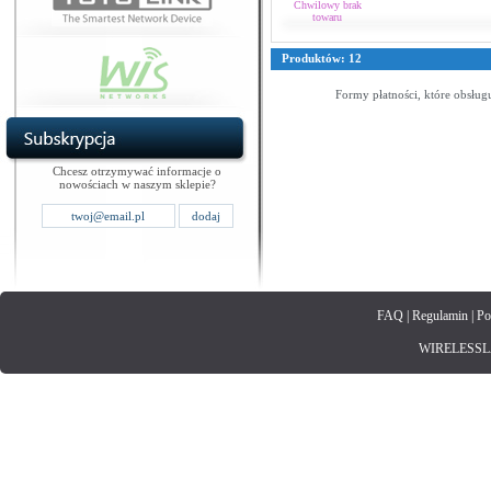
Chwilowy brak
towaru
Produktów: 12
Formy płatności, które obsług
Chcesz otrzymywać informacje o
nowościach w naszym sklepie?
FAQ
|
Regulamin
|
Po
WIRELESSLAN.