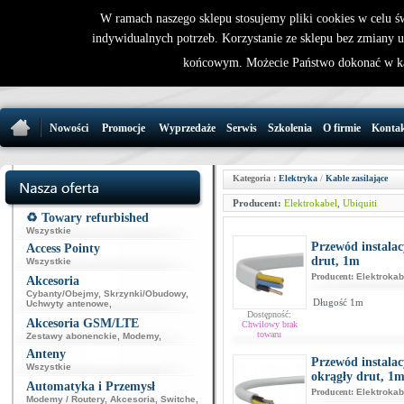
W ramach naszego sklepu stosujemy pliki cookies w celu 
indywidualnych potrzeb. Korzystanie ze sklepu bez zmiany 
32 721 86 
końcowym. Możecie Państwo dokonać w ka
support@wirele
Nowości
Promocje
Wyprzedaże
Serwis
Szkolenia
O firmie
Konta
Kategoria :
Elektryka
/
Kable zasilające
Producent:
Elektrokabel
,
Ubiquiti
♻️ Towary refurbished
Wszystkie
Przewód instalac
Access Pointy
drut, 1m
Wszystkie
Producent:
Elektrokab
Akcesoria
Cybanty/Obejmy
,
Skrzynki/Obudowy
,
Długość 1m
Uchwyty antenowe
,
Dostępność:
Akcesoria GSM/LTE
Chwilowy brak
towaru
Zestawy abonenckie
,
Modemy
,
Anteny
Przewód instala
Wszystkie
okrągły drut, 1
Automatyka i Przemysł
Producent:
Elektrokab
Modemy / Routery
,
Akcesoria
,
Switche
,