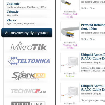
Producent:
Elektrokab
Zasilanie
Kable zasilające
,
Zasilacze
,
UPSy
,
Rolka 100m
Zdrowie
Dostępność:
Chwilowy brak
Wszystkie
towaru
Złącza
Typu UY
,
Inne
,
Keystone
,
Przewód instalac
drut, 100m
Producent:
Elektrokab
Rolka 100m
Dostępność:
Chwilowy brak
towaru
Ubiquiti Access 
(UACC-Cable-Do
Producent:
Ubiquiti
Szpula jednoparoweg
przekrój 18AWG i jes
Dostępność:
dostępne
Ubiquiti Access 
(UACC-Cable-Do
Producent:
Ubiquiti
Szpula jednoparowego
Dostępność: