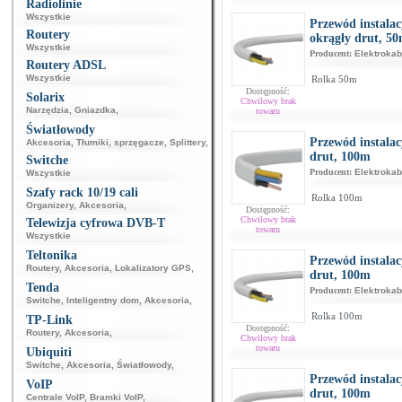
Radiolinie
Wszystkie
Przewód instala
Routery
okrągły drut, 5
Wszystkie
Producent:
Elektrokab
Routery ADSL
Wszystkie
Rolka 50m
Dostępność:
Solarix
Chwilowy brak
Narzędzia
,
Gniazdka
,
towaru
Światłowody
Przewód instalac
Akcesoria
,
Tłumiki, sprzęgacze
,
Splittery
,
drut, 100m
Switche
Producent:
Elektrokab
Wszystkie
Szafy rack 10/19 cali
Rolka 100m
Organizery
,
Akcesoria
,
Dostępność:
Chwilowy brak
Telewizja cyfrowa DVB-T
towaru
Wszystkie
Teltonika
Przewód instala
Routery
,
Akcesoria
,
Lokalizatory GPS
,
drut, 100m
Tenda
Producent:
Elektrokab
Switche
,
Inteligentny dom
,
Akcesoria
,
Rolka 100m
TP-Link
Dostępność:
Routery
,
Akcesoria
,
Chwilowy brak
towaru
Ubiquiti
Switche
,
Akcesoria
,
Światłowody
,
Przewód instala
VoIP
drut, 100m
Centrale VoIP
,
Bramki VoIP
,