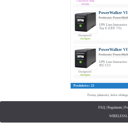
Chwilowy brak
towaru
PowerWalker VI
Producent:
PowerWalk
UPS Line-Interactiv
Typ E (CEE 7/5)
Dostępność:
dostępne
PowerWalker VI
Producent:
PowerWalk
UPS Line-Interactiv
IEC C13
Dostępność:
dostępne
Produktów: 22
Formy płatności, które obsług
FAQ
|
Regulamin
|
Po
WIRELESSLAN.