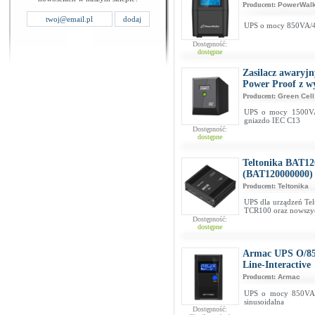
Producent:
PowerWalk
UPS o mocy 850VA/4
Dostępność:
dostępne
Zasilacz awaryj
Power Proof z 
Producent:
Green Cell
UPS o mocy 1500VA
gniazdo IEC C13
Dostępność:
dostępne
Teltonika BAT120
(BAT120000000)
Producent:
Teltonika
UPS dla urządzeń T
TCR100 oraz nowszyc
Dostępność:
dostępne
Armac UPS O/85
Line-Interactive
Producent:
Armac
UPS o mocy 850VA/4
sinusoidalna
Dostępność: