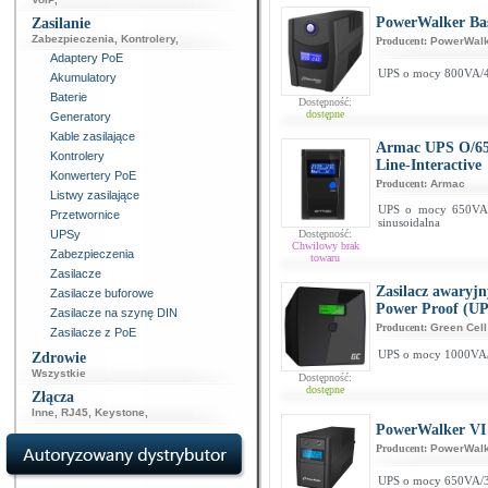
PowerWalker Bas
Zasilanie
Zabezpieczenia
,
Kontrolery
,
Producent:
PowerWalk
Adaptery PoE
UPS o mocy 800VA/4
Akumulatory
Baterie
Dostępność:
dostępne
Generatory
Kable zasilające
Armac UPS O/65
Kontrolery
Line-Interactive
Konwertery PoE
Producent:
Armac
Listwy zasilające
UPS o mocy 650VA/3
Przetwornice
sinusoidalna
UPSy
Dostępność:
Chwilowy brak
Zabezpieczenia
towaru
Zasilacze
Zasilacz awaryj
Zasilacze buforowe
Power Proof (UP
Zasilacze na szynę DIN
Producent:
Green Cell
Zasilacze z PoE
UPS o mocy 1000VA/
Zdrowie
Wszystkie
Dostępność:
dostępne
Złącza
Inne
,
RJ45
,
Keystone
,
PowerWalker VI
Producent:
PowerWalk
UPS o mocy 650VA/3