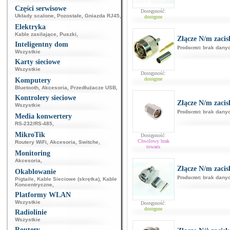
Części serwisowe
Dostępność:
Układy scalone
,
Pozostałe
,
Gniazda RJ45
,
dostępne
Elektryka
Kable zasilające
,
Puszki
,
Złącze N/m zaci
Inteligentny dom
Producent:
brak dany
Wszystkie
Karty sieciowe
Wszystkie
Dostępność:
dostępne
Komputery
Bluetooth
,
Akcesoria
,
Przedłużacze USB
,
Kontrolery sieciowe
Złącze N/m zaci
Wszystkie
Producent:
brak dany
Media konwertery
RS-232/RS-485
,
MikroTik
Dostępność:
Chwilowy brak
Routery WiFi
,
Akcesoria
,
Switche
,
towaru
Monitoring
Akcesoria
,
Złącze N/m zac
Okablowanie
Producent:
brak dany
Pigtaile
,
Kable Sieciowe (skrętka)
,
Kable
Koncentryczne
,
Platformy WLAN
Wszystkie
Dostępność:
dostępne
Radiolinie
Wszystkie
Routery