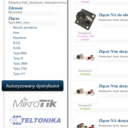
towaru
Adaptery PoE
,
Zasilacze
,
Zabezpieczenia
,
Zdrowie
Wszystkie
Złącze N/ż do o
Złącza
Producent:
brak dany
Typu BNC
,
Inne
,
Beczki, przejścia
Inne
Dostępność:
Chwilowy brak
Keystone
towaru
RJ11
RJ45
Złącze N/m skr
Typu BNC
Producent:
brak dany
Typu N
Typu SMA
Typu TNC
Dostępność:
Typu UY
dostępne
Złącze N/m skr
Producent:
brak dany
Dostępność:
dostępne
Złącze N/ż skrę
Producent:
brak dany