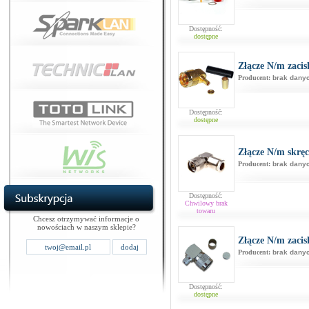
Dostępność:
dostępne
Złącze N/m zaci
Producent:
brak dany
Dostępność:
dostępne
Złącze N/m skrę
Producent:
brak dany
Dostępność:
Chwilowy brak
towaru
Chcesz otrzymywać informacje o
nowościach w naszym sklepie?
Złącze N/m zaci
Producent:
brak dany
Dostępność:
dostępne