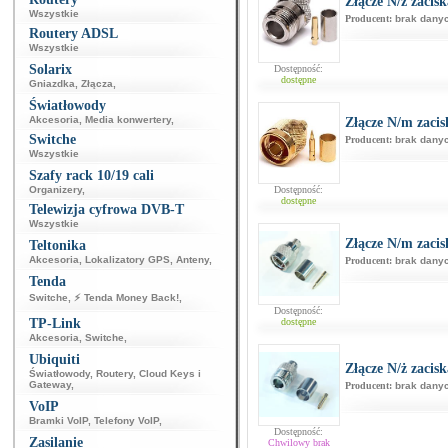
Złącze N/ż zacis
Wszystkie
Producent:
brak dany
Routery ADSL
Wszystkie
Solarix
Dostępność:
dostępne
Gniazdka
,
Złącza
,
Światłowody
Akcesoria
,
Media konwertery
,
Złącze N/m zacis
Switche
Producent:
brak dany
Wszystkie
Szafy rack 10/19 cali
Organizery
,
Dostępność:
dostępne
Telewizja cyfrowa DVB-T
Wszystkie
Złącze N/m zac
Teltonika
Akcesoria
,
Lokalizatory GPS
,
Anteny
,
Producent:
brak dany
Tenda
Switche
,
⚡ Tenda Money Back!
,
Dostępność:
TP-Link
dostępne
Akcesoria
,
Switche
,
Ubiquiti
Złącze N/ż zaci
Światłowody
,
Routery
,
Cloud Keys i
Gateway
,
Producent:
brak dany
VoIP
Bramki VoIP
,
Telefony VoIP
,
Dostępność:
Zasilanie
Chwilowy brak