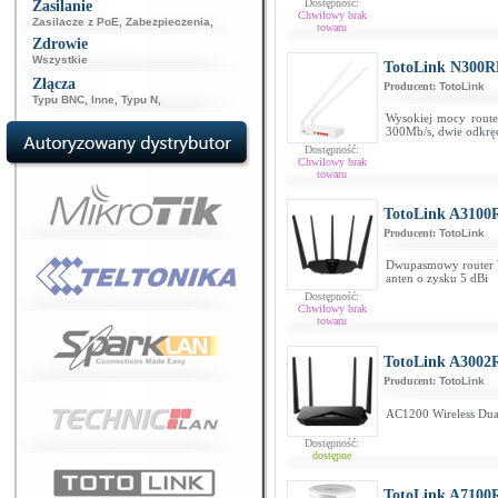
Dostępność:
Zasilanie
Chwilowy brak
Zasilacze z PoE
,
Zabezpieczenia
,
towaru
Zdrowie
Wszystkie
TotoLink N300R
Złącza
Producent:
TotoLink
Typu BNC
,
Inne
,
Typu N
,
Wysokiej mocy router
300Mb/s, dwie odkrę
Dostępność:
Chwilowy brak
towaru
TotoLink A3100
Producent:
TotoLink
Dwupasmowy router 
anten o zysku 5 dBi
Dostępność:
Chwilowy brak
towaru
TotoLink A3002
Producent:
TotoLink
AC1200 Wireless Dual
Dostępność:
dostępne
TotoLink A7100