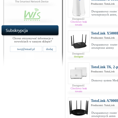
Producent:
TotoLink
Dwupasmowy router 
wewnętrznych anten,
Dostępność:
Chwilowy brak
towaru
TotoLink X5000
Producent:
TotoLink
Chcesz otrzymywać informacje o
nowościach w naszym sklepie?
Dwupasmowy router 
zewnętrzne anteny
Dostępność:
dostępne
TotoLink T6, 2-
Producent:
TotoLink
Domowy system Mesh
Dostępność:
Chwilowy brak
towaru
TotoLink A7000
Producent:
TotoLink
Dwupasmowy router 
zewnętrznych anten