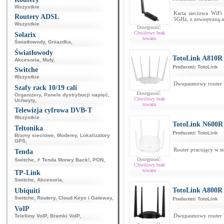
Wszystkie
Karta sieciowa WiFi
Routery ADSL
5GHz, z zewnętrzną 
Wszystkie
Dostępność:
Chwilowy brak
Solarix
towaru
Światłowody
,
Gniazdka
,
Światłowody
TotoLink A810R
Akcesoria
,
Mufy
,
Producent:
TotoLink
Switche
Wszystkie
Dwupasmowy router W
Szafy rack 10/19 cali
Dostępność:
Organizery
,
Panele dystrybucji napięć
,
Chwilowy brak
Uchwyty
,
towaru
Telewizja cyfrowa DVB-T
Wszystkie
TotoLink N600R
Teltonika
Producent:
TotoLink
Bramy sieciowe
,
Modemy
,
Lokalizatory
GPS
,
Router pracujący w s
Tenda
Dostępność:
Switche
,
⚡ Tenda Money Back!
,
PON
,
Chwilowy brak
towaru
TP-Link
Switche
,
Akcesoria
,
TotoLink A800R
Ubiquiti
Switche
,
Routery
,
Cloud Keys i Gateway
,
Producent:
TotoLink
VoIP
Dwupasmowy router W
Telefony VoIP
,
Bramki VoIP
,