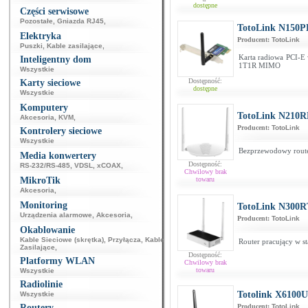
dostępne
Części serwisowe
Pozostałe
,
Gniazda RJ45
,
TotoLink N150P
Elektryka
Producent:
TotoLink
Puszki
,
Kable zasilające
,
Karta radiowa PCI-E 
Inteligentny dom
1T1R MIMO
Wszystkie
Dostępność:
Karty sieciowe
dostępne
Wszystkie
Komputery
TotoLink N210R
Akcesoria
,
KVM
,
Producent:
TotoLink
Kontrolery sieciowe
Wszystkie
Bezprzewodowy router
Media konwertery
Dostępność:
RS-232/RS-485
,
VDSL
,
xCOAX
,
Chwilowy brak
MikroTik
towaru
Akcesoria
,
Monitoring
TotoLink N300R
Urządzenia alarmowe
,
Akcesoria
,
Producent:
TotoLink
Okablowanie
Kable Sieciowe (skrętka)
,
Przyłącza
,
Kable
Router pracujący w s
Zasilające
,
Dostępność:
Platformy WLAN
Chwilowy brak
towaru
Wszystkie
Radiolinie
Totolink X6100
Wszystkie
Routery
Producent:
TotoLink