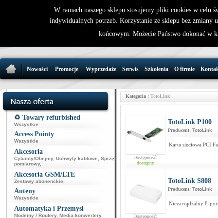
W ramach naszego sklepu stosujemy pliki cookies w celu 
indywidualnych potrzeb. Korzystanie ze sklepu bez zmiany 
32 721 86 
końcowym. Możecie Państwo dokonać w ka
support@wirele
Nowości
Promocje
Wyprzedaże
Serwis
Szkolenia
O firmie
Konta
Kategoria :
TotoLink
♻️ Towary refurbished
TotoLink P100
Wszystkie
Producent:
TotoLink
Access Pointy
Wszystkie
Karta sieciowa PCI Fa
Akcesoria
Dostępność:
Cybanty/Obejmy
,
Uchwyty kablowe
,
Sprzęt
dostępne
pomiarowy
,
Akcesoria GSM/LTE
TotoLink S808
Zestawy abonenckie
,
Producent:
TotoLink
Anteny
Wszystkie
Niezarządzalny 8-port
Automatyka i Przemysł
Modemy / Routery
,
Media konwertery
,
Dostępność: