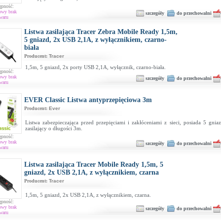
ępność:
owy brak
szczegóły
do przechowalni
waru
Listwa zasilająca Tracer Zebra Mobile Ready 1,5m,
5 gniazd, 2x USB 2,1A, z wyłącznikiem, czarno-
biała
Producent:
Tracer
1,5m, 5 gniazd, 2x porty USB 2,1A, wyłącznik, czarno-biała.
ępność:
owy brak
szczegóły
do przechowalni
waru
EVER Classic Listwa antyprzepięciowa 3m
Producent:
Ever
Listwa zabezpieczająca przed przepięciami i zakłóceniami z sieci, posiada 5 gnia
zasilający o długości 3m.
ępność:
owy brak
szczegóły
do przechowalni
waru
Listwa zasilająca Tracer Mobile Ready 1,5m, 5
gniazd, 2x USB 2,1A, z wyłącznikiem, czarna
Producent:
Tracer
1,5m, 5 gniazd, 2x USB 2,1A, z wyłącznikiem, czarna.
ępność:
owy brak
szczegóły
do przechowalni
waru