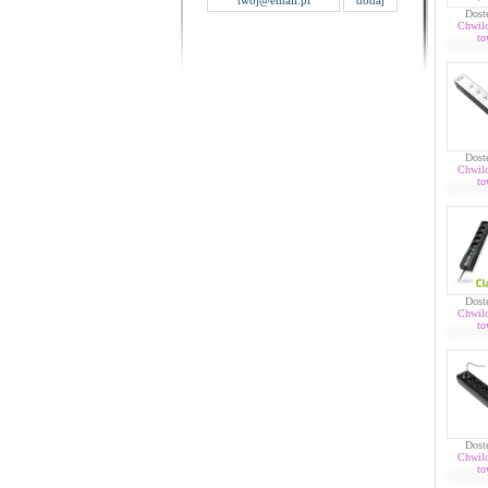
Dost
Chwil
to
Dost
Chwil
to
Dost
Chwil
to
Dost
Chwil
to