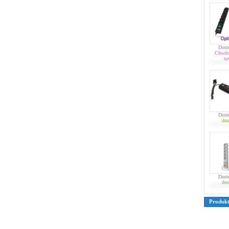
Dost
Chwil
to
Dost
dos
Dost
dos
Produk