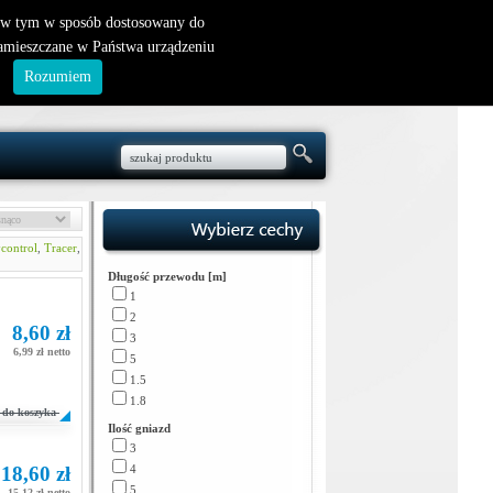
nowy klient
|
logowanie
, w tym w sposób dostosowany do
zamieszczane w Państwa urządzeniu
.
Rozumiem
control
,
Tracer
,
Długość przewodu [m]
1
2
8,60 zł
3
6,99 zł netto
5
1.5
1.8
do koszyka
Ilość gniazd
3
18,60 zł
4
5
15,12 zł netto