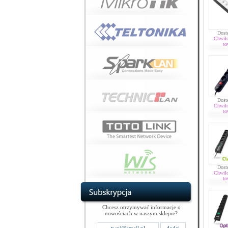
Dost
Chwil
to
Dost
Chwil
to
Dost
Chwil
to
Chcesz otrzymywać informacje o
nowościach w naszym sklepie?