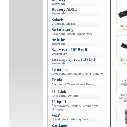
Wszystkie
Routery ADSL
Wszystkie
Solarix
Gniazdka
,
Złącza
,
Dost
dos
Światłowody
Akcesoria
,
Media konwertery
,
Switche
Wszystkie
Szafy rack 10/19 cali
Organizery
,
Telewizja cyfrowa DVB-T
Dost
Wszystkie
dos
Teltonika
Akcesoria
,
Lokalizatory GPS
,
Anteny
,
Tenda
Switche
,
⚡ Tenda Money Back!
,
TP-Link
Dost
Akcesoria
,
Switche
,
Chwil
to
Ubiquiti
Światłowody
,
Routery
,
Cloud Keys i
Gateway
,
VoIP
Bramki VoIP
,
Telefony VoIP
,
Zasilanie