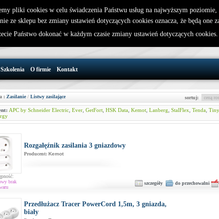
emy pliki cookies w celu świadczenia Państwu usług na najwyższym poziomie
nie ze sklepu bez zmiany ustawień dotyczących cookies oznacza, że będą one 
32 721 86 72
W koszyku jest 0 produktów(y)
cie Państwo dokonać w każdym czasie zmiany ustawień dotyczących cookies
support@wirelesslan.com.pl
Szkolenia
O firmie
Kontakt
a :
Zasilanie
/
Listwy zasilające
sortuj:
nt:
APC by Schneider Electric
,
Ever
,
GetFort
,
HSK Data
,
Kemot
,
Lanberg
,
StalFlex
,
Tenda
,
Tiny
rgy
Rozgałęźnik zasilania 3 gniazdowy
Producent:
Kemot
ępność:
owy brak
szczegóły
do przechowalni
waru
Przedłużacz Tracer PowerCord 1,5m, 3 gniazda,
biały