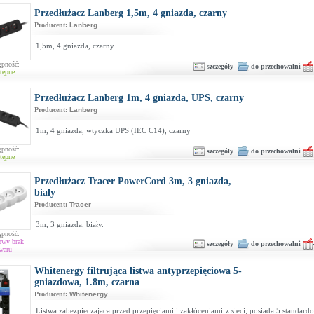
Przedłużacz Lanberg 1,5m, 4 gniazda, czarny
Producent:
Lanberg
1,5m, 4 gniazda, czarny
ępność:
szczegóły
do przechowalni
tępne
Przedłużacz Lanberg 1m, 4 gniazda, UPS, czarny
Producent:
Lanberg
1m, 4 gniazda, wtyczka UPS (IEC C14), czarny
ępność:
szczegóły
do przechowalni
tępne
Przedłużacz Tracer PowerCord 3m, 3 gniazda,
biały
Producent:
Tracer
3m, 3 gniazda, biały.
ępność:
owy brak
szczegóły
do przechowalni
waru
Whitenergy filtrująca listwa antyprzepięciowa 5-
gniazdowa, 1.8m, czarna
Producent:
Whitenergy
Listwa zabezpieczająca przed przepięciami i zakłóceniami z sieci, posiada 5 standar