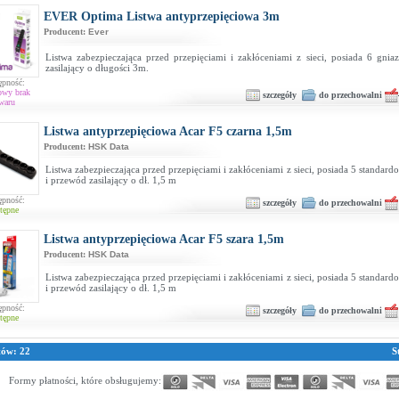
EVER Optima Listwa antyprzepięciowa 3m
Producent:
Ever
Listwa zabezpieczająca przed przepięciami i zakłóceniami z sieci, posiada 6 gnia
zasilający o długości 3m.
ępność:
owy brak
szczegóły
do przechowalni
waru
Listwa antyprzepięciowa Acar F5 czarna 1,5m
Producent:
HSK Data
Listwa zabezpieczająca przed przepięciami i zakłóceniami z sieci, posiada 5 standar
i przewód zasilający o dł. 1,5 m
ępność:
szczegóły
do przechowalni
tępne
Listwa antyprzepięciowa Acar F5 szara 1,5m
Producent:
HSK Data
Listwa zabezpieczająca przed przepięciami i zakłóceniami z sieci, posiada 5 standar
i przewód zasilający o dł. 1,5 m
ępność:
szczegóły
do przechowalni
tępne
tów: 22
S
Formy płatności, które obsługujemy: