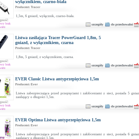
wyłącznikiem, czarno-biała
Producent:
Tracer
1,5m, 6 gniazd, wyłącznik, czarno-biała.
ępność:
owy brak
szczegóły
do przechowalni
waru
Listwa zasilająca Tracer PowerGuard 1,8m, 5
gniazd, z wyłącznikiem, czarna
Producent:
Tracer
1,8m, 5 gniazd, z wyłącznikiem, czarna.
ępność:
owy brak
szczegóły
do przechowalni
waru
EVER Classic Listwa antyprzepięciowa 1,5m
Producent:
Ever
Listwa zabezpieczająca przed przepięciami i zakłóceniami z sieci, posiada 5 gnia
zasilający o długości 1,5m.
ępność:
owy brak
szczegóły
do przechowalni
waru
EVER Optima Listwa antyprzepięciowa 1,5m
Producent:
Ever
Listwa zabezpieczająca przed przepięciami i zakłóceniami z sieci, posiada 6 gnia
zasilający o długości 1,5m.