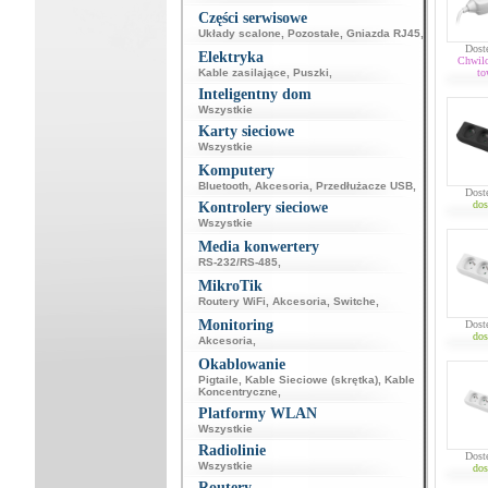
Części serwisowe
Układy scalone
,
Pozostałe
,
Gniazda RJ45
,
Dost
Elektryka
Chwil
Kable zasilające
,
Puszki
,
to
Inteligentny dom
Wszystkie
Karty sieciowe
Wszystkie
Komputery
Bluetooth
,
Akcesoria
,
Przedłużacze USB
,
Dost
dos
Kontrolery sieciowe
Wszystkie
Media konwertery
RS-232/RS-485
,
MikroTik
Routery WiFi
,
Akcesoria
,
Switche
,
Monitoring
Dost
dos
Akcesoria
,
Okablowanie
Pigtaile
,
Kable Sieciowe (skrętka)
,
Kable
Koncentryczne
,
Platformy WLAN
Wszystkie
Radiolinie
Dost
Wszystkie
dos
Routery