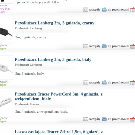
i przewód zasilający o dł. 1,8 m
ępność:
owy brak
szczegóły
do przechowalni
waru
Przedłużacz Lanberg 3m, 3 gniazda, czarny
Producent:
Lanberg
3m, 3 gniazda, czarny
ępność:
szczegóły
do przechowalni
tępne
Przedłużacz Lanberg 3m, 3 gniazda, biały
Producent:
Lanberg
3m, 3 gniazda, biały
ępność:
szczegóły
do przechowalni
tępne
Przedłużacz Tracer PowerCord 3m, 4 gniazda, z
wyłącznikiem, biały
Producent:
Tracer
3m, 4 gniazda, z wyłącznikiem, biały.
ępność:
szczegóły
do przechowalni
tępne
Listwa zasilająca Tracer Zebra 1,5m, 6 gniazd, z