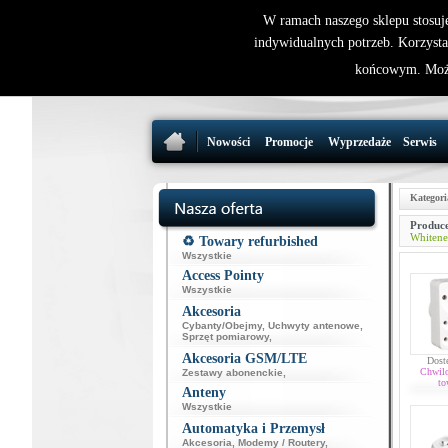
W ramach naszego sklepu stosuj
indywidualnych potrzeb. Korzysta
końcowym. Może
Nowości
Promocje
Wyprzedaże
Serwis
Kategori
Produce
Whitene
♻️ Towary refurbished
Wszystkie
Access Pointy
Wszystkie
Akcesoria
Cybanty/Obejmy
,
Uchwyty antenowe
,
Sprzęt pomiarowy
,
Akcesoria GSM/LTE
Dost
Chwil
Zestawy abonenckie
,
to
Anteny
Wszystkie
Automatyka i Przemysł
Akcesoria
,
Modemy / Routery
,