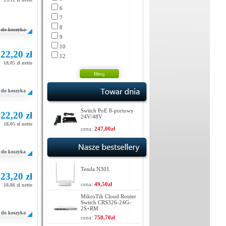
6
7
8
do koszyka
9
10
22,20 zł
12
18,05 zł netto
do koszyka
Switch PoE 8-portowy
22,20 zł
24V/48V
18,05 zł netto
cena:
247,00zł
do koszyka
Tenda N301
23,20 zł
cena:
49,50zł
18,86 zł netto
MikroTik Cloud Router
Switch CRS326-24G-
2S+RM
do koszyka
cena:
758,70zł