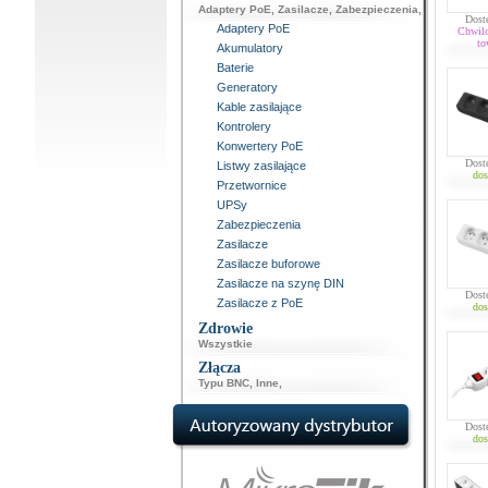
Adaptery PoE
,
Zasilacze
,
Zabezpieczenia
,
Dost
Adaptery PoE
Chwil
to
Akumulatory
Baterie
Generatory
Kable zasilające
Kontrolery
Konwertery PoE
Dost
Listwy zasilające
dos
Przetwornice
UPSy
Zabezpieczenia
Zasilacze
Zasilacze buforowe
Zasilacze na szynę DIN
Dost
Zasilacze z PoE
dos
Zdrowie
Wszystkie
Złącza
Typu BNC
,
Inne
,
Dost
dos