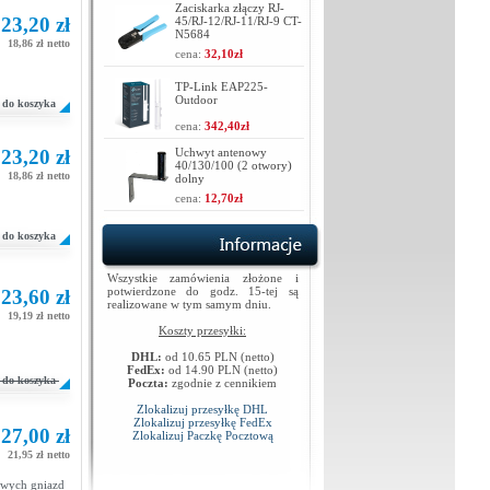
Zaciskarka złączy RJ-
23,20 zł
45/RJ-12/RJ-11/RJ-9 CT-
N5684
18,86 zł netto
cena:
32,10zł
TP-Link EAP225-
Outdoor
do koszyka
cena:
342,40zł
23,20 zł
Uchwyt antenowy
40/130/100 (2 otwory)
18,86 zł netto
dolny
cena:
12,70zł
do koszyka
Wszystkie zamówienia złożone i
potwierdzone do godz. 15-tej są
23,60 zł
realizowane w tym samym dniu.
19,19 zł netto
Koszty przesyłki:
DHL:
od 10.65 PLN (netto)
FedEx:
od 14.90 PLN (netto)
do koszyka
Poczta:
zgodnie z cennikiem
Zlokalizuj przesyłkę DHL
Zlokalizuj przesyłkę FedEx
27,00 zł
Zlokalizuj Paczkę Pocztową
21,95 zł netto
dowych gniazd