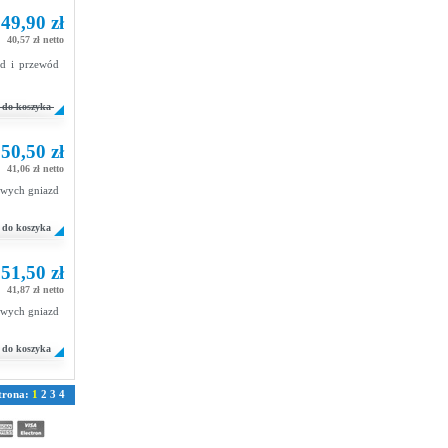
49,90 zł
40,57 zł netto
zd i przewód
do koszyka
50,50 zł
41,06 zł netto
dowych gniazd
do koszyka
51,50 zł
41,87 zł netto
dowych gniazd
do koszyka
trona:
1
2
3
4