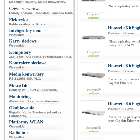
Modemy / Routery
,
Media konwertery
,
Niezarządzalny switc
Części serwisowe
Układy scalone
,
Pozostałe
,
Gniazda RJ45
,
Dostępność:
dostępne
Elektryka
Kable zasilające
,
Puszki
,
Huawei eKitEng
Inteligentny dom
Producent:
Huawei
Wszystkie
Karty sieciowe
Niezarządzalny switc
mocy PoE 124 W
Wszystkie
Komputery
Dostępność:
dostępne
Zasilacze
,
Akcesoria
,
Przedłużacze USB
,
Kontrolery sieciowe
Huawei eKitEng
Wszystkie
Producent:
Huawei
Media konwertery
RS-232/RS-485
,
PLC
,
Zarządzalny przełącz
Gigabit Ethernet
MikroTik
Routery WiFi
,
GPEN
,
Akcesoria
,
Dostępność:
dostępne
Monitoring
Akcesoria
,
Urządzenia alarmowe
,
Huawei eKitEng
Okablowanie
Producent:
Huawei
Pigtaile
,
Kable Sieciowe (skrętka)
,
Patchcordy
,
Zarządzalny przełącz
port Gigabit Ethernet
Platformy WLAN
Wszystkie
Dostępność:
dostępne
Radiolinie
Wszystkie