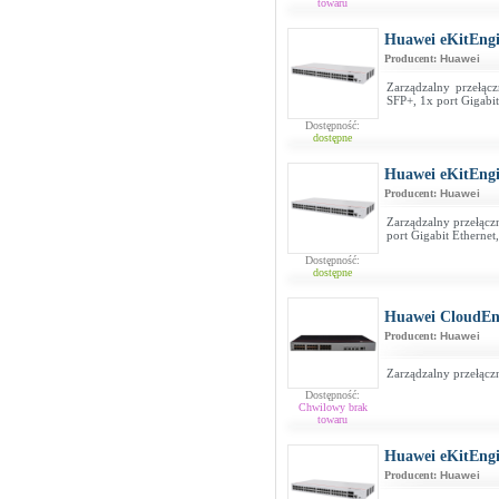
towaru
Huawei eKitEng
Producent:
Huawei
Zarządzalny przełąc
SFP+, 1x port Gigabi
Dostępność:
dostępne
Huawei eKitEng
Producent:
Huawei
Zarządzalny przełącz
port Gigabit Etherne
Dostępność:
dostępne
Huawei CloudEn
Producent:
Huawei
Zarządzalny przełącz
Dostępność:
Chwilowy brak
towaru
Huawei eKitEng
Producent:
Huawei