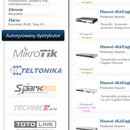
Przetwornice
,
Adaptery PoE
,
dostępne
Zabezpieczenia
,
Zdrowie
Huawei eKitEng
Wszystkie
Producent:
Huawei
Złącza
Newielki kontrole
Keystone
,
RJ45
,
Typu UY
,
punktami dostępowymi
Dostępność:
dostępne
Huawei eKitEng
Producent:
Huawei
Zarządzalny przełącz
Gigabit Ethernet
Dostępność:
dostępne
Huawei eKitEng
Producent:
Huawei
Zarządzalny przełącz
1x port Gigabit Ethe
Dostępność:
Chwilowy brak
towaru
Huawei eKitEng
Producent:
Huawei