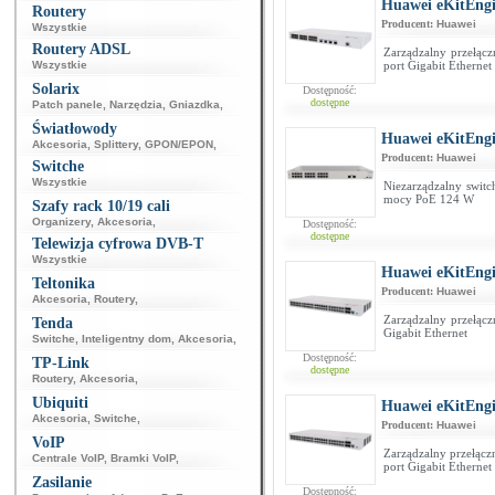
Huawei eKitEng
Routery
Producent:
Huawei
Wszystkie
Routery ADSL
Zarządzalny przełąc
Wszystkie
port Gigabit Ethernet
Solarix
Dostępność:
dostępne
Patch panele
,
Narzędzia
,
Gniazdka
,
Światłowody
Huawei eKitEng
Akcesoria
,
Splittery
,
GPON/EPON
,
Producent:
Huawei
Switche
Wszystkie
Niezarządzalny swit
mocy PoE 124 W
Szafy rack 10/19 cali
Organizery
,
Akcesoria
,
Dostępność:
dostępne
Telewizja cyfrowa DVB-T
Wszystkie
Huawei eKitEng
Teltonika
Producent:
Huawei
Akcesoria
,
Routery
,
Zarządzalny przełącz
Tenda
Gigabit Ethernet
Switche
,
Inteligentny dom
,
Akcesoria
,
Dostępność:
TP-Link
dostępne
Routery
,
Akcesoria
,
Ubiquiti
Huawei eKitEng
Akcesoria
,
Switche
,
Producent:
Huawei
VoIP
Zarządzalny przełącz
Centrale VoIP
,
Bramki VoIP
,
port Gigabit Ethernet
Zasilanie
Dostępność: