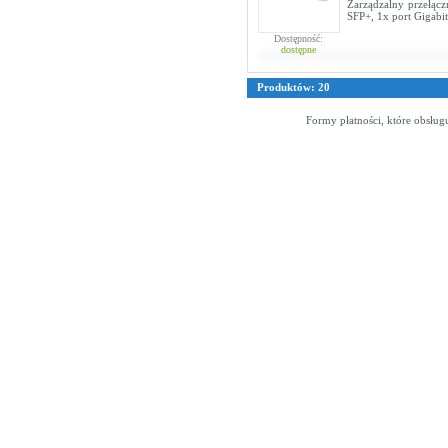
Zarządzalny przełąc
SFP+, 1x port Gigabi
Dostępność:
dostępne
Produktów: 20
Formy płatności, które obsług