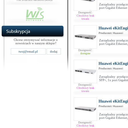
Zarządzalny przełącz
port Gigabit Ethernet
Dostępność:
Chwilowy brak
towaru
Huawei eKitEng
Producent:
Huawei
Chcesz otrzymywać informacje o
Zarządzalny przełącz
nowościach w naszym sklepie?
port Gigabit Etherne
Dostępność:
dostępne
Huawei eKitEng
Producent:
Huawei
Zarządzalny przełąc
SFP+, 1x port Gigabi
Dostępność:
Chwilowy brak
towaru
Huawei eKitEng
Producent:
Huawei
Zarządzalny przełącz
port Gigabit Etherne
Dostępność:
Chwilowy brak