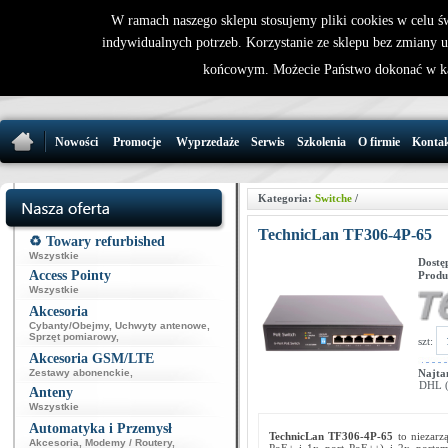
W ramach naszego sklepu stosujemy pliki cookies w celu 
indywidualnych potrzeb. Korzystanie ze sklepu bez zmiany 
32 721 86 
końcowym. Możecie Państwo dokonać w ka
support@wirele
Nowości
Promocje
Wyprzedaże
Serwis
Szkolenia
O firmie
Konta
Kategoria:
Switche
/
TechnicLan TF306-4P-65
♻️ Towary refurbished
Wszystkie
Dostę
Access Pointy
Produ
Wszystkie
Akcesoria
Cybanty/Obejmy
,
Uchwyty antenowe
,
Sprzęt pomiarowy
,
szt:
Akcesoria GSM/LTE
Zestawy abonenckie
,
Najta
DHL (p
Anteny
Wszystkie
Automatyka i Przemysł
TechnicLan TF306-4P-65
to niezarz
Akcesoria
,
Modemy / Routery
,