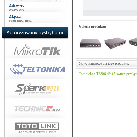
Zdrowie
Wszystkie
Złącza
Typu BNC
,
Inne
,
Galeria produktu:
Słowa kluczowe dla tego produktu:
TechnicLan
TF306-4P-65
switch
przełąc