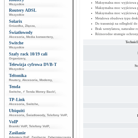
Maksymalna moc wyjściowa p
Wszystkie
Maksymalna moc wyjściowa p
Routery ADSL
Maksymalna moc wyjściowa p
Wszystkie
Metalowa obudowa typu desk
Solarix
Do transmisji na odległość d
Gniazdka
,
Złącza
,
Brak wentylatora, naturalne r
Światłowody
Różnorodne strategie ochrony
Akcesoria
,
Media konwertery
,
Technic
Switche
Wszystkie
Szafy rack 10/19 cali
Organizery
,
Telewizja cyfrowa DVB-T
St
Wszystkie
Teltonika
Routery
,
Akcesoria
,
Modemy
,
Tenda
Switche
,
⚡ Tenda Money Back!
,
TP-Link
Akcesoria
,
Switche
,
Ubiquiti
Akcesoria
,
Światłowody
,
Telefony VoIP
,
VoIP
Bramki VoIP
,
Telefony VoIP
,
Zasilanie
Adaptery PoE
,
Zasilacze
,
Zabezpieczenia
,