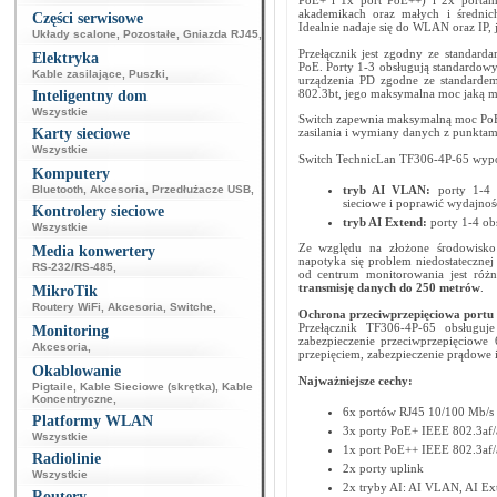
PoE+ i 1x port PoE++) i 2x portami
akademikach oraz małych i średnic
Części serwisowe
Idealnie nadaje się do WLAN oraz IP, 
Układy scalone
,
Pozostałe
,
Gniazda RJ45
,
Przełącznik jest zgodny ze standarda
Elektryka
PoE. Porty 1-3 obsługują standardow
Kable zasilające
,
Puszki
,
urządzenia PD zgodne ze standardem 
802.3bt, jego maksymalna moc jaką m
Inteligentny dom
Wszystkie
Switch zapewnia maksymalną moc PoE 
Karty sieciowe
zasilania i wymiany danych z punktam
Wszystkie
Switch TechnicLan TF306-4P-65 wypos
Komputery
Bluetooth
,
Akcesoria
,
Przedłużacze USB
,
tryb AI VLAN:
porty 1-4
sieciowe i poprawić wydajność
Kontrolery sieciowe
tryb AI Extend:
porty 1-4 obs
Wszystkie
Ze względu na złożone środowisko 
Media konwertery
napotyka się problem niedostatecznej 
RS-232/RS-485
,
od centrum monitorowania jest różn
transmisję danych do 250 metrów
.
MikroTik
Routery WiFi
,
Akcesoria
,
Switche
,
Ochrona przeciwprzepięciowa portu
Przełącznik TF306-4P-65 obsługuj
Monitoring
zabezpieczenie przeciwprzepięciowe 
Akcesoria
,
przepięciem, zabezpieczenie prądowe i
Okablowanie
Najważniejsze cechy:
Pigtaile
,
Kable Sieciowe (skrętka)
,
Kable
Koncentryczne
,
6x portów RJ45 10/100 Mb/s (
Platformy WLAN
3x porty PoE+ IEEE 802.3af/
Wszystkie
1x port PoE++ IEEE 802.3af/a
Radiolinie
2x porty uplink
Wszystkie
2x tryby AI: AI VLAN, AI Ex
Routery