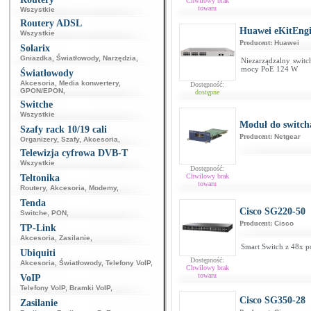
Chwilowy brak
towaru
Wszystkie
Routery ADSL
Huawei eKitEng
Wszystkie
Producent:
Huawei
Solarix
Gniazdka
,
Światłowody
,
Narzędzia
,
Niezarządzalny swit
mocy PoE 124 W
Światłowody
Akcesoria
,
Media konwertery
,
Dostępność:
GPON/EPON
,
dostępne
Switche
Wszystkie
Moduł do switch
Szafy rack 10/19 cali
Producent:
Netgear
Organizery
,
Szafy
,
Akcesoria
,
Telewizja cyfrowa DVB-T
Wszystkie
Dostępność:
Chwilowy brak
Teltonika
towaru
Routery
,
Akcesoria
,
Modemy
,
Tenda
Cisco SG220-50
Switche
,
PON
,
Producent:
Cisco
TP-Link
Akcesoria
,
Zasilanie
,
Smart Switch z 48x p
Ubiquiti
Dostępność:
Akcesoria
,
Światłowody
,
Telefony VoIP
,
Chwilowy brak
towaru
VoIP
Telefony VoIP
,
Bramki VoIP
,
Cisco SG350-28
Zasilanie