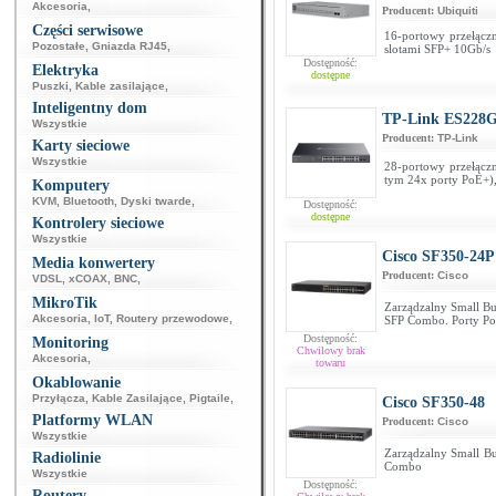
Akcesoria
,
Producent:
Ubiquiti
Części serwisowe
16-portowy przełączn
Pozostałe
,
Gniazda RJ45
,
slotami SFP+ 10Gb/s
Dostępność:
Elektryka
dostępne
Puszki
,
Kable zasilające
,
Inteligentny dom
TP-Link ES228
Wszystkie
Producent:
TP-Link
Karty sieciowe
Wszystkie
28-portowy przełącz
tym 24x porty PoE+),
Komputery
KVM
,
Bluetooth
,
Dyski twarde
,
Dostępność:
dostępne
Kontrolery sieciowe
Wszystkie
Cisco SF350-24P
Media konwertery
Producent:
Cisco
VDSL
,
xCOAX
,
BNC
,
MikroTik
Zarządzalny Small Bus
Akcesoria
,
IoT
,
Routery przewodowe
,
SFP Combo. Porty P
Dostępność:
Monitoring
Chwilowy brak
Akcesoria
,
towaru
Okablowanie
Przyłącza
,
Kable Zasilające
,
Pigtaile
,
Cisco SF350-48
Platformy WLAN
Producent:
Cisco
Wszystkie
Zarządzalny Small Bu
Radiolinie
Combo
Wszystkie
Dostępność:
Routery