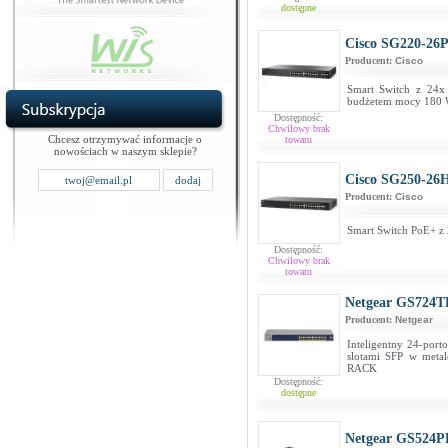
dostępne
Cisco SG220-26
Producent:
Cisco
Smart Switch z 24x
budżetem mocy 180
Dostępność:
Chwilowy brak
Chcesz otrzymywać informacje o
towaru
nowościach w naszym sklepie?
Cisco SG250-26
Producent:
Cisco
Smart Switch PoE+ z 
Dostępność:
Chwilowy brak
towaru
Netgear GS724T
Producent:
Netgear
Inteligentny 24-port
slotami SFP w meta
RACK
Dostępność:
dostępne
Netgear GS524P