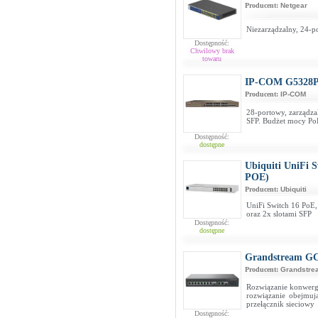
Producent:
Netgear
Niezarządzalny, 24-p
Dostępność:
Chwilowy brak
towaru
IP-COM G5328P
Producent:
IP-COM
28-portowy, zarządza
SFP. Budżet mocy P
Dostępność:
dostępne
Ubiquiti UniFi 
POE)
Producent:
Ubiquiti
UniFi Switch 16 PoE
oraz 2x slotami SFP
Dostępność:
dostępne
Grandstream G
Producent:
Grandstre
Rozwiązanie konwerge
rozwiązanie obejmuj
przełącznik sieciowy
Dostępność: