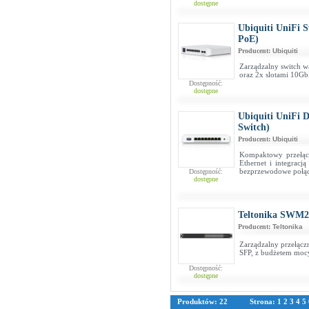
dostępne
Ubiquiti UniFi 
PoE)
Producent:
Ubiquiti
Zarządzalny switch w
oraz 2x slotami 10G
Dostępność:
dostępne
Ubiquiti UniFi D
Switch)
Producent:
Ubiquiti
Kompaktowy przełąc
Ethernet i integrac
bezprzewodowe połącz
Dostępność:
dostępne
Teltonika SWM2
Producent:
Teltonika
Zarządzalny przełącz
SFP, z budżetem mo
Dostępność:
dostępne
Produktów: 22
Strona:
1
2
3
4
5