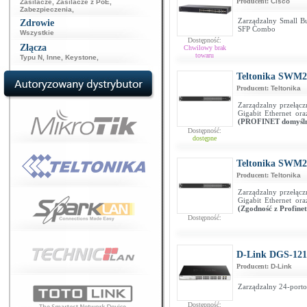
Producent:
Cisco
Zasilacze
,
Zasilacze z PoE
,
Zabezpieczenia
,
Zarządzalny Small Bu
Zdrowie
SFP Combo
Wszystkie
Dostępność:
Złącza
Chwilowy brak
towaru
Typu N
,
Inne
,
Keystone
,
Teltonika SWM2
Producent:
Teltonika
Zarządzalny przełącz
Gigabit Ethernet o
(PROFINET domyśln
Dostępność:
dostępne
Teltonika SWM2
Producent:
Teltonika
Zarządzalny przełącz
Gigabit Ethernet o
(Zgodność z Profinet
Dostępność:
D-Link DGS-121
Producent:
D-Link
Zarządzalny 24-port
Dostępność: