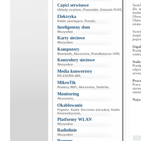
Części serwisowe
Switc
dla t
Układy scalone
,
Pozostałe
,
Gniazda RJ45
,
średn
Elektryka
Oferu
Ułatw
Kable zasilające
,
Puszki
,
utrat
Inteligentny dom
Switc
Wszystkie
dzięk
Karty sieciowe
popra
Wszystkie
Gigab
Komputery
Przeł
Bluetooth
,
Akcesoria
,
Przedłużacze USB
,
wideo
Kontrolery sieciowe
Stalo
Wszystkie
Przeł
odpro
Media konwertery
zewnę
RS-232/RS-485
,
Praca
MikroTik
Praca
Routery WiFi
,
Akcesoria
,
Switche
,
upras
zains
Monitoring
Akcesoria
,
Najwa
Okablowanie
Pigtaile
,
Kable Sieciowe (skrętka)
,
Kable
Koncentryczne
,
Platformy WLAN
Wszystkie
Radiolinie
Wszystkie
Routery