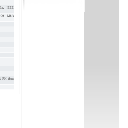
3x, IEEE
1000 Mb/s
% RH (bez