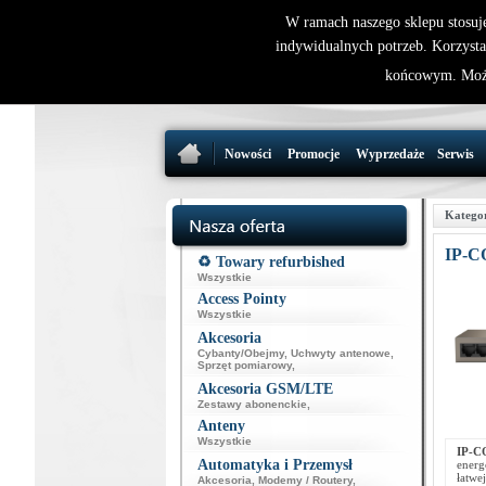
W ramach naszego sklepu stosuj
indywidualnych potrzeb. Korzysta
końcowym. Może
Nowości
Promocje
Wyprzedaże
Serwis
Katego
IP-C
♻️ Towary refurbished
Wszystkie
Access Pointy
Wszystkie
Akcesoria
Cybanty/Obejmy
,
Uchwyty antenowe
,
Sprzęt pomiarowy
,
Akcesoria GSM/LTE
Zestawy abonenckie
,
Anteny
Wszystkie
IP-
Automatyka i Przemysł
energ
łatwe
Akcesoria
,
Modemy / Routery
,