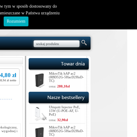
nowy klient
|
logowanie
, w tym w sposób dostosowany do
zamieszczane w Państwa urządzeniu
.
Rozumiem
MikroTik hAP ac2
4,80 zł
(RBD52G-5HacD2HnD-
68,94 zł netto
TC)
cena:
280,10zł
Ubiquiti Injector PoE,
15W (U-POE-AF, U-
PoE)
cena:
32,90zł
kologiczny,
MikroTik hAP ac2
, wygodnej i
(RBD52G-5HacD2HnD-
TC)