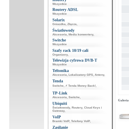
Wszystkie
Routery ADSL
Wszystkie
Solarix
Gniazdka
,
Złącza
,
Światłowody
Akcesoria
,
Media konwertery
,
Switche
Wszystkie
Szafy rack 10/19 cali
Organizery
,
Telewizja cyfrowa DVB-T
Wszystkie
Teltonika
Akcesoria
,
Lokalizatory GPS
,
Anteny
,
Tenda
Switche
,
⚡ Tenda Money Back!
,
TP-Link
Akcesoria
,
Switche
,
Galeria
Ubiquiti
Światłowody
,
Routery
,
Cloud Keys i
Gateway
,
VoIP
Bramki VoIP
,
Telefony VoIP
,
Zasilanie