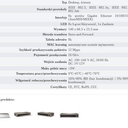
Typ
Desktop, ścienny
IEEE 802.3, IEEE 802.3u, IEEE 802.
Standardyi protokoły
802.3ab
8x portów Gigabit Ethernet 10/100/
Interfejs
(AutoMDI/MDIX)
LED
8x Łącze/Aktywność, 1x Zasilanie
Wymiary
140 x 66.5 x 25.3 mm
Metoda transferu
Store-and-Forward
Tabela adresów
8k
MAC learning
automatyczne uczenie się/starzenie
Szybkość przekazywania pakietów
12 Mpps
Pojemność przełączania
16 Gb/s
AC: 190~240 V AC, 50/60 Hz
Wejście zasilania
DC: 5V-12V
Maks. pobór mocy
<3W
Temperatura pracy/przechowywania
0°C~45°C | -40°C~70°C
10%~90% RH (bez kondensacji) | 5%~90
Wilgotność robocza/przechowywania
kondensacji)
Certyfikaty
CE, FCC, RoHS, CCC
 produktu: