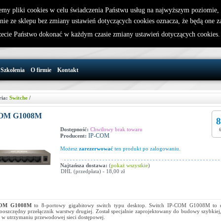
emy pliki cookies w celu świadczenia Państwu usług na najwyższym poziomie
nie ze sklepu bez zmiany ustawień dotyczących cookies oznacza, że będą one 
32 721 86 72
W koszyku jest 0 produktów(y)
cie Państwo dokonać w każdym czasie zmiany ustawień dotyczących cookies
support@wirelesslan.com.pl
Szkolenia
O firmie
Kontakt
ria:
Switche
/
OM G1008M
8
Dostępność:
Chwilowy brak towaru
IP-COM
Producent:
Możesz
zarezerwować
ten produkt po zalogowaniu.
Najtańsza dostawa:
(
pokaż wszystkie
)
DHL (przedpłata) - 18,00 zł
COM G1008M
to 8-portowy gigabitowy switch typu desktop. Switch IP-COM G1008M to e
ooszczędny przełącznik warstwy drugiej. Został specjalnie zaprojektowany do budowy szybkiej
j w utrzymaniu przewodowej sieci dostępowej.