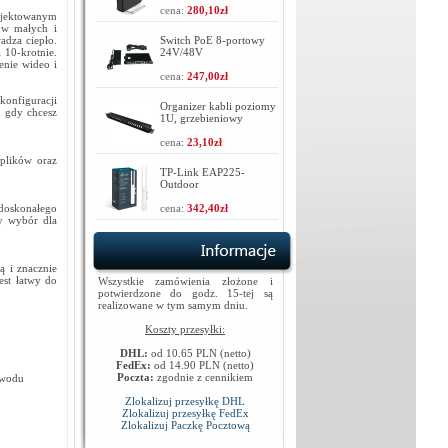
cena:
280,10zł
ojektowanym
a w małych i
adza ciepło.
Switch PoE 8-portowy
 10-krotnie.
24V/48V
enie wideo i
cena:
247,00zł
 konfiguracji
Organizer kabli poziomy
, gdy chcesz
1U, grzebieniowy
cena:
23,10zł
 plików oraz
TP-Link EAP225-
Outdoor
doskonałego
cena:
342,40zł
ny wybór dla
ą i znacznie
est łatwy do
Wszystkie zamówienia złożone i
potwierdzone do godz. 15-tej są
realizowane w tym samym dniu.
Koszty przesyłki:
DHL:
od 10.65 PLN (netto)
FedEx:
od 14.90 PLN (netto)
Poczta:
zgodnie z cennikiem
ewodu
Zlokalizuj przesyłkę DHL
Zlokalizuj przesyłkę FedEx
Zlokalizuj Paczkę Pocztową