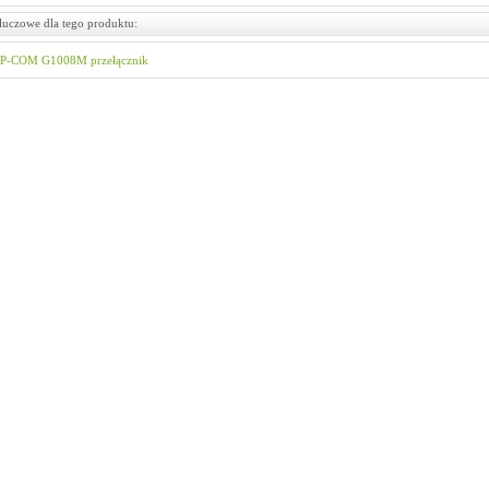
luczowe dla tego produktu:
IP-COM
G1008M
przełącznik