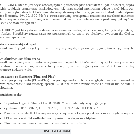
h IP-COM G1008M jest wysokowydajnym 8-portowym przełącznikiem Gigabit Ethernet, zapr
akich szybkich scenariuszy kaskadowych, jak mały/średni monitoring wideo i sieć biurow
ich przedsiębiorstwach. Dzięki miniaturowej stalowej obudowie, przełącznik doskonale odprow
jąc 8 portów 10/100/1000 Mb/s z autonegocjacją, przełącznik przyspiesza szybkość transmisji
ia przesyłanie dużych plików, a tym samym skutecznie rozwiązuje takie problemy, jak opóźni
a sceny w monitoringu HD.
h G1008M jest łatwy do zainstalowania zarówno na biurku, jak i na ścianie, bez potrzeby dalszej
i funkcji Plug&Play (praca zaraz po podłączeniu), co czyni go idealnym wyborem dla Ciebie
wić wydajność sieci.
itowa transmisja danych
ącznik ma 8 gigabitowych portów, 10 razy szybszych, zapewniając płynną transmisję dużych
.
wa obudowa, stabilna praca
ącznik ma wytrzymałą obudowę wykonaną z wysokiej jakości stali, zaprojektowaną w celu 
wadzania ciepła, co zapewnia stabilną pracę i przedłuża jego żywotność. Jest to niezawod
trznego nadzoru wideo.
 zaraz po podłączeniu (Plug and Play)
 zaraz po podłączeniu (Plug&Play), co pomaga szybko zbudować gigabitową sieć przewodow
zcza zarządzanie i konserwację sprzętu. G1008M można zamontować na biurku lub ścianie. J
talowania.
żniejsze cechy:
8x portów Gigabit Ethernet 10/100/1000 Mb/s z automatyczną negocjacją
Zgodność z IEEE 802.3, IEEE 802.3u, IEEE 802.3ab i IEEE 802.3x
Przepustowość do 16 Gb/s na płycie głównej i nieblokujące przekierowanie z prędkością prz
LED-owe wskaźniki zasilania i stanu portu do wykrywania błędów
Obudowa w pełni metalowa, montaż na biurku oraz ścianie
IP-COM G1008M