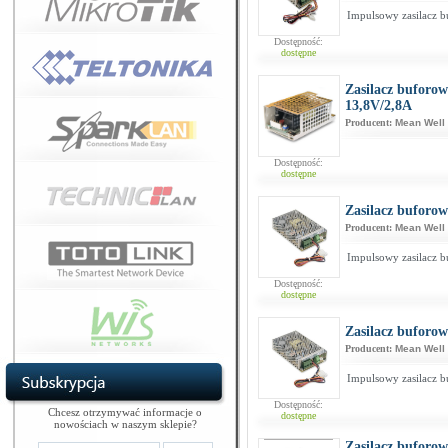
Impulsowy zasilacz 
Dostępność:
dostępne
Zasilacz buforo
13,8V/2,8A
Producent:
Mean Well
Dostępność:
dostępne
Zasilacz buforo
Producent:
Mean Well
Impulsowy zasilacz 
Dostępność:
dostępne
Zasilacz buforo
Producent:
Mean Well
Impulsowy zasilacz 
Dostępność:
Chcesz otrzymywać informacje o
dostępne
nowościach w naszym sklepie?
Zasilacz buforo