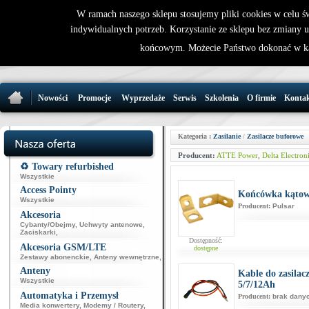
W ramach naszego sklepu stosujemy pliki cookies w celu 
indywidualnych potrzeb. Korzystanie ze sklepu bez zmiany 
32 721 86 
końcowym. Możecie Państwo dokonać w ka
support@wirele
Nowości
Promocje
Wyprzedaże
Serwis
Szkolenia
O firmie
Konta
Kategoria :
Zasilanie
/
Zasilacze buforowe
Producent:
ATTE Power
,
Delta Electron
♻️ Towary refurbished
Wszystkie
Access Pointy
Końcówka kątow
Wszystkie
Producent:
Pulsar
Akcesoria
Cybanty/Obejmy
,
Uchwyty antenowe
,
Zaciskarki
,
Dostępność:
Akcesoria GSM/LTE
dostępne
Zestawy abonenckie
,
Anteny wewnętrzne
,
Anteny
Kable do zasila
Wszystkie
5/7/12Ah
Automatyka i Przemysł
Producent:
brak dany
Media konwertery
,
Modemy / Routery
,