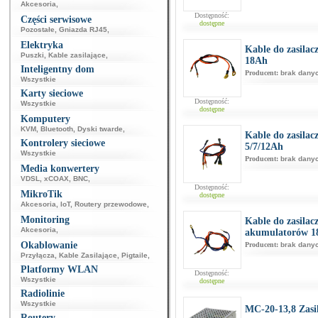
Akcesoria
,
Dostępność:
Części serwisowe
dostępne
Pozostałe
,
Gniazda RJ45
,
Elektryka
Kable do zasila
Puszki
,
Kable zasilające
,
18Ah
Inteligentny dom
Producent:
brak dany
Wszystkie
Karty sieciowe
Dostępność:
Wszystkie
dostępne
Komputery
KVM
,
Bluetooth
,
Dyski twarde
,
Kable do zasila
Kontrolery sieciowe
5/7/12Ah
Wszystkie
Producent:
brak dany
Media konwertery
VDSL
,
xCOAX
,
BNC
,
Dostępność:
MikroTik
dostępne
Akcesoria
,
IoT
,
Routery przewodowe
,
Monitoring
Kable do zasilac
Akcesoria
,
akumulatorów 1
Okablowanie
Producent:
brak dany
Przyłącza
,
Kable Zasilające
,
Pigtaile
,
Platformy WLAN
Dostępność:
Wszystkie
dostępne
Radiolinie
Wszystkie
MC-20-13,8 Zasi
Routery