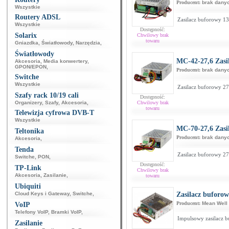
Producent:
brak dany
Wszystkie
Routery ADSL
Zasilacz buforowy 1
Wszystkie
Dostępność:
Solarix
Chwilowy brak
towaru
Gniazdka
,
Światłowody
,
Narzędzia
,
Światłowody
MC-42-27,6 Zasi
Akcesoria
,
Media konwertery
,
GPON/EPON
,
Producent:
brak dany
Switche
Wszystkie
Zasilacz buforowy 2
Szafy rack 10/19 cali
Dostępność:
Organizery
,
Szafy
,
Akcesoria
,
Chwilowy brak
towaru
Telewizja cyfrowa DVB-T
Wszystkie
MC-70-27,6 Zasi
Teltonika
Producent:
brak dany
Akcesoria
,
Tenda
Zasilacz buforowy 2
Switche
,
PON
,
Dostępność:
TP-Link
Chwilowy brak
Akcesoria
,
Zasilanie
,
towaru
Ubiquiti
Cloud Keys i Gateway
,
Switche
,
Zasilacz buforo
Producent:
Mean Well
VoIP
Telefony VoIP
,
Bramki VoIP
,
Impulsowy zasilacz 
Zasilanie