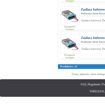
dostępne
Zasilacz bufor
Producent:
Delta Elec
Zasilacz buforowy De
Dostępność:
dostępne
Zasilacz bufor
Producent:
Delta Elec
Zasilacz buforowy De
Dostępność:
dostępne
Produktów: 22
Formy płatności, które obsług
FAQ
|
Regulamin
|
Po
WIRELESSLAN.