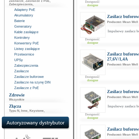
Zasilacze
,
Zasilacze z PoE
,
Dostępność:
Zabezpieczenia
,
dostępne
Adaptery PoE
Akumulatory
Zasilacz buforo
Baterie
Producent:
Mean Well
Generatory
Impulsowy zasilacz 
Kable zasilające
Kontrolery
Dostępność:
dostępne
Konwertery PoE
Listwy zasilające
Zasilacz buforo
Przetwornice
27,6V/1,4A
UPSy
Producent:
Mean Well
Zabezpieczenia
Zasilacze
Zasilacze buforowe
Dostępność:
dostępne
Zasilacze na szynę DIN
Zasilacze z PoE
Zasilacz buforo
Zdrowie
Producent:
Mean Well
Wszystkie
Złącza
Impulsowy zasilacz 
Typu N
,
Inne
,
Keystone
,
Dostępność:
dostępne
Zasilacz buforo
Producent:
Mean Well