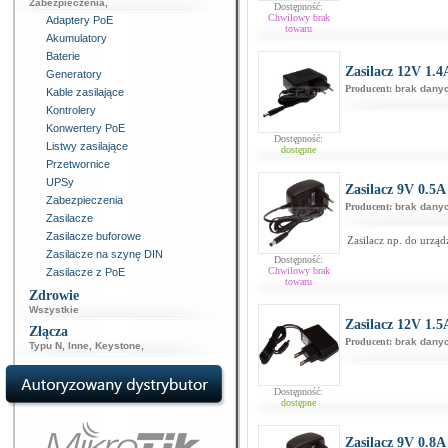
Zabezpieczenia
,
Dostępność:
Chwilowy brak
Adaptery PoE
towaru
Akumulatory
Baterie
Zasilacz 12V 1.4
Generatory
Producent:
brak dany
Kable zasilające
Kontrolery
Konwertery PoE
Dostępność:
Listwy zasilające
dostępne
Przetwornice
UPSy
Zasilacz 9V 0.5A
Zabezpieczenia
Producent:
brak dany
Zasilacze
Zasilacze buforowe
Zasilacz np. do urzą
Zasilacze na szynę DIN
Dostępność:
Chwilowy brak
Zasilacze z PoE
towaru
Zdrowie
Wszystkie
Zasilacz 12V 1.5
Złącza
Producent:
brak dany
Typu N
,
Inne
,
Keystone
,
Dostępność:
dostępne
Zasilacz 9V 0.8A