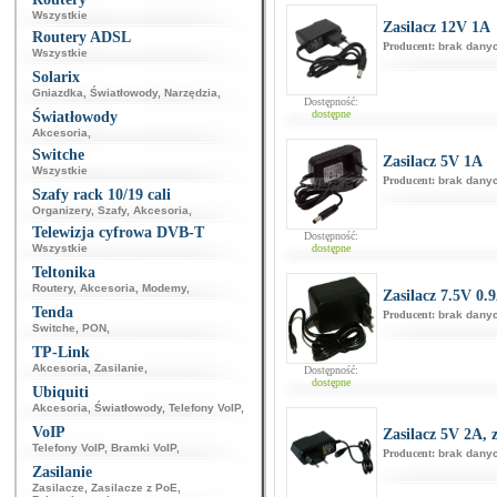
Wszystkie
Zasilacz 12V 1A
Routery ADSL
Producent:
brak dany
Wszystkie
Solarix
Gniazdka
,
Światłowody
,
Narzędzia
,
Dostępność:
dostępne
Światłowody
Akcesoria
,
Switche
Zasilacz 5V 1A
Wszystkie
Producent:
brak dany
Szafy rack 10/19 cali
Organizery
,
Szafy
,
Akcesoria
,
Telewizja cyfrowa DVB-T
Dostępność:
Wszystkie
dostępne
Teltonika
Routery
,
Akcesoria
,
Modemy
,
Zasilacz 7.5V 0.
Tenda
Producent:
brak dany
Switche
,
PON
,
TP-Link
Akcesoria
,
Zasilanie
,
Dostępność:
dostępne
Ubiquiti
Akcesoria
,
Światłowody
,
Telefony VoIP
,
VoIP
Zasilacz 5V 2A, 
Telefony VoIP
,
Bramki VoIP
,
Producent:
brak dany
Zasilanie
Zasilacze
,
Zasilacze z PoE
,