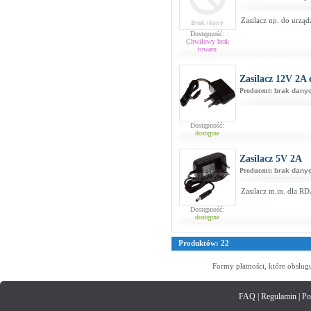
Zasilacz np. do urzą
Dostępność:
Chwilowy brak
towaru
Zasilacz 12V 2A
Producent:
brak dany
Dostępność:
dostępne
Zasilacz 5V 2A
Producent:
brak dany
Zasilacz m.in. dla 
Dostępność:
dostępne
Produktów: 22
Formy płatności, które obsług
FAQ
|
Regulamin
|
Po