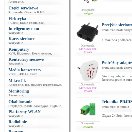
Akcesoria
,
Części serwisowe
Dostępność:
Pozostałe
,
Gniazda RJ45
,
dostępne
Elektryka
Puszki
,
Kable zasilające
,
Przejście sieci
Inteligentny dom
Producent:
brak dany
Wszystkie
Karty sieciowe
Umożliwia podłączeni
Wszystkie
Dostępność:
Komputery
Chwilowy brak
towaru
KVM
,
Bluetooth
,
Dyski twarde
,
Kontrolery sieciowe
Podróżny adapt
Wszystkie
Producent:
brak dany
Media konwertery
VDSL
,
xCOAX
,
BNC
,
Sieciowy adapter z 
korzystających z eur
MikroTik
Dostępność:
Akcesoria
,
IoT
,
Routery przewodowe
,
Chwilowy brak
Monitoring
towaru
Akcesoria
,
Okablowanie
Teltonika PR4RS
Przyłącza
,
Kable Zasilające
,
Pigtaile
,
Producent:
Teltonika
Platformy WLAN
Złącze 2x 3pin, komp
Wszystkie
Radiolinie
Dostępność:
Wszystkie
dostępne
Routery