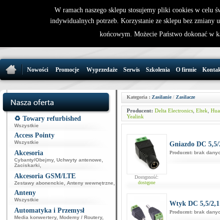
W ramach naszego sklepu stosujemy pliki cookies w celu 
indywidualnych potrzeb. Korzystanie ze sklepu bez zmiany 
32 721 86 
końcowym. Możecie Państwo dokonać w ka
support@wirele
Nowości
Promocje
Wyprzedaże
Serwis
Szkolenia
O firmie
Konta
Kategoria :
Zasilanie
/
Zasilacze
Producent:
Delta Electronics
,
Eltek
,
Hua
Yealink
♻️ Towary refurbished
Wszystkie
Access Pointy
Wszystkie
Gniazdo DC 5,5/
Akcesoria
Producent:
brak dany
Cybanty/Obejmy
,
Uchwyty antenowe
,
Zaciskarki
,
Akcesoria GSM/LTE
Dostępność:
dostępne
Zestawy abonenckie
,
Anteny wewnętrzne
,
Anteny
Wszystkie
Wtyk DC 5,5/2,1
Automatyka i Przemysł
Producent:
brak dany
Media konwertery
,
Modemy / Routery
,