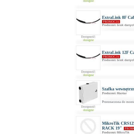
dostępne
ExtraLink 8F Cab
PROMOCJA
Producent:
brak danyc
Dostępność:
dostępne
ExtraLink 12F Ca
PROMOCJA
Producent:
brak danyc
Dostępność:
dostępne
Szafka wewnętrz
Producent:
Mantar
Przeznaczona do mont
Dostępność:
dostępne
MikroTik CRS12
RACK 19"
PROM
Producent:
MikroTik