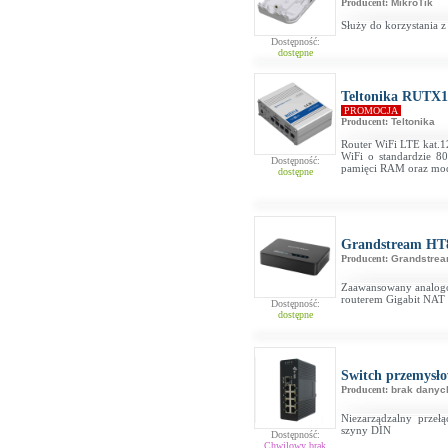
Producent:
MikroTik
Służy do korzystania 
Dostępność:
dostępne
Teltonika RUTX1
PROMOCJA
Producent:
Teltonika
Router WiFi LTE kat.
WiFi o standardzie 
Dostępność:
pamięci RAM oraz mod
dostępne
Grandstream HT
Producent:
Grandstre
Zaawansowany analogo
routerem Gigabit NAT
Dostępność:
dostępne
Switch przemys
Producent:
brak danyc
Niezarządzalny przeł
szyny DIN
Dostępność:
Chwilowy brak