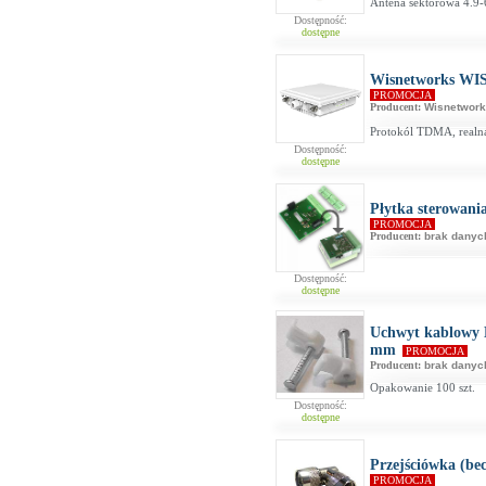
Antena sektorowa 4.9-
Dostępność:
dostępne
Wisnetworks WIS
PROMOCJA
Producent:
Wisnetwor
Protokól TDMA, realn
Dostępność:
dostępne
Płytka sterowa
PROMOCJA
Producent:
brak danyc
Dostępność:
dostępne
Uchwyt kablowy K
mm
PROMOCJA
Producent:
brak danyc
Opakowanie 100 szt.
Dostępność:
dostępne
Przejściówka (be
PROMOCJA