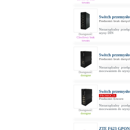
towaru
Switch przemys
Producent:
brak danyc
Niezarządzalny przełą
szyny DIN
Dostępność:
Chwilowy brak
towaru
Switch przemys
Producent:
brak danyc
Niezarządzalny przełą
mocowaniem do szyn
Dostępność:
dostępne
Switch przemys
PROMOCJA
Producent:
Encore
Niezarządzalny przeł
mocowaniem do szyn
Dostępność:
dostępne
ZTE F623 GPO