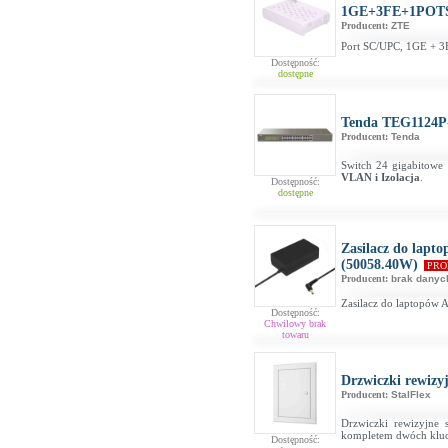
1GE+3FE+1POT
Producent:
ZTE
Port SC/UPC, 1GE + 3
Dostępność:
dostępne
Tenda TEG1124P
Producent:
Tenda
Switch 24 gigabitowe
VLAN i Izolacja
.
Dostępność:
dostępne
Zasilacz do lapto
(50058.40W)
PRO
Producent:
brak danyc
Zasilacz do laptopów
Dostępność:
Chwilowy brak
towaru
Drzwiczki rewizy
Producent:
StalFlex
Drzwiczki rewizyjne
kompletem dwóch klu
Dostępność: