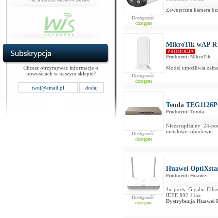
Zewnętrzna kamera be
Dostępność:
dostępne
MikroTik wAP 
PROMOCJA
Producent:
MikroTik
Chcesz otrzymywać informacje o
Model umożliwia zain
nowościach w naszym sklepie?
Dostępność:
dostępne
Tenda TEG1126P
Producent:
Tenda
Niezarządzalny 24-po
metalowej obudowie
Dostępność:
dostępne
Huawei OptiXst
Producent:
Huawei
4x porty Gigabit Ethe
IEEE 802.11ax
Dostępność:
Dystrybucja Huawei 
dostępne