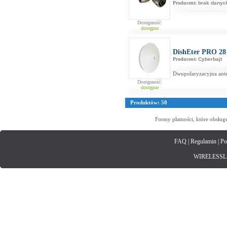
Producent:
brak danyc
Dostępność:
dostępne
DishEter PRO 2
Producent:
Cyberbajt
Dwupolaryzacyjna ante
Dostępność:
dostępne
Produktów: 50
Formy płatności, które obsług
FAQ
|
Regulamin
|
Po
WIRELESSLAN.