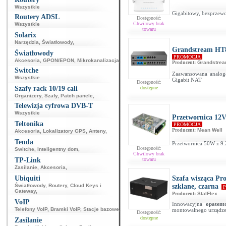
Wszystkie
Gigabitowy, bezprzew
Routery ADSL
Dostępność:
Chwilowy brak
Wszystkie
towaru
Solarix
Narzędzia
,
Światłowody
,
Grandstream HT
Światłowody
PROMOCJA
Akcesoria
,
GPON/EPON
,
Mikrokanalizacja
,
Producent:
Grandstre
Switche
Zaawansowana analog
Wszystkie
Gigabit NAT
Dostępność:
Szafy rack 10/19 cali
dostępne
Organizery
,
Szafy
,
Patch panele
,
Telewizja cyfrowa DVB-T
Wszystkie
Przetwornica 12
Teltonika
PROMOCJA
Producent:
Mean Well
Akcesoria
,
Lokalizatory GPS
,
Anteny
,
Tenda
Przetwornica 50W z 9
Dostępność:
Switche
,
Inteligentny dom
,
Chwilowy brak
TP-Link
towaru
Zasilanie
,
Akcesoria
,
Ubiquiti
Szafa wisząca Pr
Światłowody
,
Routery
,
Cloud Keys i
szklane, czarna
P
Gateway
,
Producent:
StalFlex
VoIP
Innowacyjna
opaten
Telefony VoIP
,
Bramki VoIP
,
Stacje bazowe
,
montowalnego urządze
Dostępność:
dostępne
Zasilanie