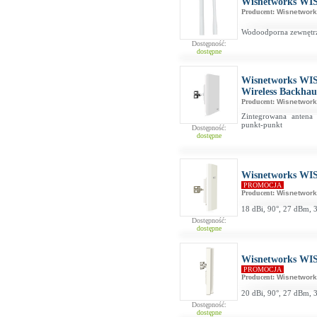
Wisnetworks WI
Producent:
Wisnetwor
Wodoodporna zewnętrz
Dostępność:
dostępne
Wisnetworks WI
Wireless Backhau
Producent:
Wisnetwor
Zintegrowana antena
punkt-punkt
Dostępność:
dostępne
Wisnetworks WIS-
PROMOCJA
Producent:
Wisnetwor
18 dBi, 90°, 27 dBm, 
Dostępność:
dostępne
Wisnetworks WIS-
PROMOCJA
Producent:
Wisnetwor
20 dBi, 90°, 27 dBm, 
Dostępność:
dostępne