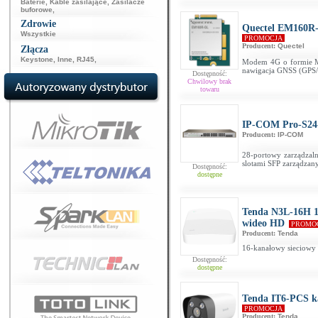
Baterie
,
Kable zasilające
,
Zasilacze
buforowe
,
Zdrowie
Quectel EM160R
Wszystkie
PROMOCJA
Producent:
Quectel
Złącza
Keystone
,
Inne
,
RJ45
,
Modem 4G o formie M.
nawigacja GNSS (GPS
Dostępność:
Chwilowy brak
towaru
IP-COM Pro-S2
Producent:
IP-COM
28-portowy zarządzaln
slotami SFP zarządzan
Dostępność:
dostępne
Tenda N3L-16H 16
wideo HD
PROMO
Producent:
Tenda
16-kanałowy sieciowy 
Dostępność:
dostępne
Tenda IT6-PCS 
PROMOCJA
Producent:
Tenda