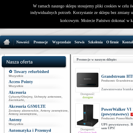
W ramach naszego sklepu stosujemy pliki cookies w celu 
indywidualnych potrzeb. Korzystanie ze sklepu bez zmiany 
32 721 86 
końcowym. Możecie Państwo dokonać w ka
support@wirele
Nowości
Promocje
Wyprzedaże
Serwis
Szkolenia
O firmie
Konta
Promocje w naszym sklepie:
♻️ Towary refurbished
Wszystkie
Grandstream HT
Producent:
Grandstre
Access Pointy
Wszystkie
Zaawansowana bramka 
Akcesoria
Dostępność:
Cybanty/Obejmy
,
Uchwyty antenowe
,
dostępne
Zaciskarki
,
Akcesoria GSM/LTE
PowerWalker VI
Zestawy abonenckie
,
Anteny zewnętrzne
,
(powystawowy)
Anteny wewnętrzne
,
P
Producent:
PowerWalk
Anteny
Wszystkie
UPS powystawowy. Br
sam UPS!
Dostępność:
Automatyka i Przemysł
Chwilowy brak