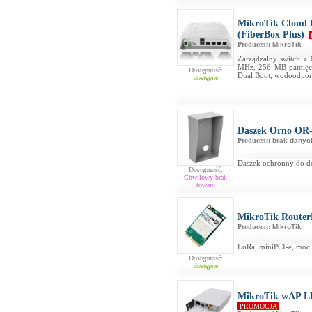
MikroTik Cloud
(FiberBox Plus)
Producent:
MikroTik
Zarządzalny switch z 
MHz, 256 MB pamięci 
Dostępność:
Dual Boot, wodoodpor
dostępne
Daszek Orno O
Producent:
brak danyc
Daszek ochronny do
Dostępność:
Chwilowy brak
towaru
MikroTik Router
Producent:
MikroTik
LoRa, miniPCI-e, moc 
Dostępność:
dostępne
MikroTik wAP L
PROMOCJA