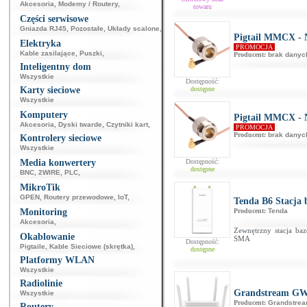
Akcesoria
,
Modemy / Routery
,
towaru
Części serwisowe
Gniazda RJ45
,
Pozostałe
,
Układy scalone
,
Pigtail MMCX - N
Elektryka
PROMOCJA
Kable zasilające
,
Puszki
,
Producent:
brak danyc
Inteligentny dom
Wszystkie
Dostępność:
Karty sieciowe
dostępne
Wszystkie
Komputery
Pigtail MMCX - N
Akcesoria
,
Dyski twarde
,
Czytniki kart
,
PROMOCJA
Producent:
brak danyc
Kontrolery sieciowe
Wszystkie
Media konwertery
Dostępność:
dostępne
BNC
,
2WIRE
,
PLC
,
MikroTik
GPEN
,
Routery przewodowe
,
IoT
,
Tenda B6 Stacja
Monitoring
Producent:
Tenda
Akcesoria
,
Zewnętrzny stacja ba
Okablowanie
SMA
Dostępność:
Pigtaile
,
Kable Sieciowe (skrętka)
,
dostępne
Platformy WLAN
Wszystkie
Radiolinie
Grandstream G
Wszystkie
Producent:
Grandstre
Routery