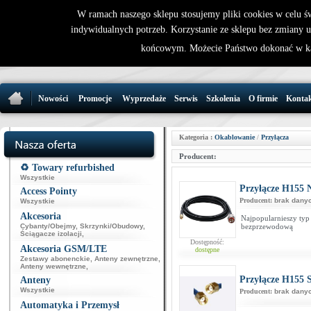
W ramach naszego sklepu stosujemy pliki cookies w celu 
indywidualnych potrzeb. Korzystanie ze sklepu bez zmiany 
32 721 86 
końcowym. Możecie Państwo dokonać w ka
support@wirele
Nowości
Promocje
Wyprzedaże
Serwis
Szkolenia
O firmie
Konta
Kategoria :
Okablowanie
/
Przyłącza
Producent:
♻️ Towary refurbished
Wszystkie
Przyłącze H155
Access Pointy
Producent:
brak dany
Wszystkie
Akcesoria
Najpopularnieszy typ 
Cybanty/Obejmy
,
Skrzynki/Obudowy
,
bezprzewodową
Ściągacze izolacji
,
Dostępność:
Akcesoria GSM/LTE
dostępne
Zestawy abonenckie
,
Anteny zewnętrzne
,
Anteny wewnętrzne
,
Przyłącze H155
Anteny
Wszystkie
Producent:
brak dany
Automatyka i Przemysł