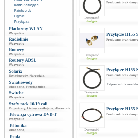
Producent:
brak dany
Kable Zasilające
Patchcordy
Pigtaile
Dostępność:
dostępne
Przyłącza
Platformy WLAN
Wszystkie
Przyłącze H155
Radiolinie
Producent:
brak dany
Wszystkie
Routery
Wszystkie
Dostępność:
dostępne
Routery ADSL
Wszystkie
Przyłącze H155
Solarix
Producent:
brak dany
Światłowody
,
Narzędzia
,
Światłowody
Odpowiednik model
Akcesoria
,
Przełącznice
,
Switche
Dostępność:
dostępne
Wszystkie
Szafy rack 10/19 cali
Organizery
,
Listwy zasilające
,
Akcesoria
,
Przyłącze H155
Telewizja cyfrowa DVB-T
Producent:
brak dany
Wszystkie
Teltonika
Dostępność:
Akcesoria
,
dostępne
Tenda