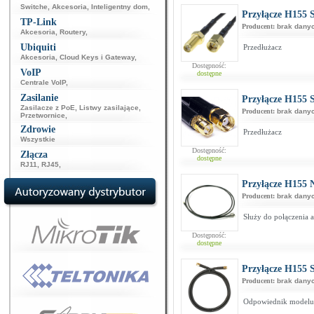
Switche
,
Akcesoria
,
Inteligentny dom
,
Przyłącze H155
TP-Link
Producent:
brak dany
Akcesoria
,
Routery
,
Ubiquiti
Przedłużacz
Akcesoria
,
Cloud Keys i Gateway
,
Dostępność:
VoIP
dostępne
Centrale VoIP
,
Zasilanie
Przyłącze H155
Zasilacze z PoE
,
Listwy zasilające
,
Producent:
brak dany
Przetwornice
,
Zdrowie
Przedłużacz
Wszystkie
Dostępność:
Złącza
dostępne
RJ11
,
RJ45
,
Przyłącze H155
Producent:
brak dany
Służy do połączenia
Dostępność:
dostępne
Przyłącze H155
Producent:
brak dany
Odpowiednik model