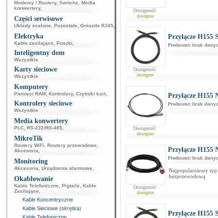
Modemy / Routery
,
Switche
,
Media
konwertery
,
Dostępność:
dostępne
Części serwisowe
Układy scalone
,
Pozostałe
,
Gniazda RJ45
,
Elektryka
Przyłącze H155
Kable zasilające
,
Puszki
,
Producent:
brak dany
Inteligentny dom
Wszystkie
Karty sieciowe
Dostępność:
dostępne
Wszystkie
Komputery
Pamięci RAM
,
Kontrolery
,
Czytniki kart
,
Przyłącze H155 
Kontrolery sieciowe
Producent:
brak dany
Wszystkie
Media konwertery
PLC
,
RS-232/RS-485
,
Dostępność:
dostępne
MikroTik
Routery WiFi
,
Routery przewodowe
,
Przyłącze H155
Akcesoria
,
Producent:
brak dany
Monitoring
Akcesoria
,
Urządzenia alarmowe
,
Najpopularnieszy typ 
bezprzewodową
Okablowanie
Kable Telefoniczne
,
Pigtaile
,
Kable
Dostępność:
Zasilające
,
dostępne
Kable Koncentryczne
Kable Sieciowe (skrętka)
Przyłącze H155
Kable Telefoniczne