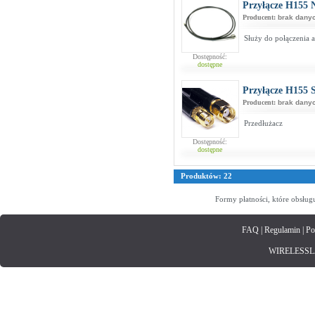
Przyłącze H155
Producent:
brak dany
Służy do połączenia
Dostępność:
dostępne
Przyłącze H155
Producent:
brak dany
Przedłużacz
Dostępność:
dostępne
Produktów: 22
Formy płatności, które obsług
FAQ
|
Regulamin
|
Po
WIRELESSLAN.