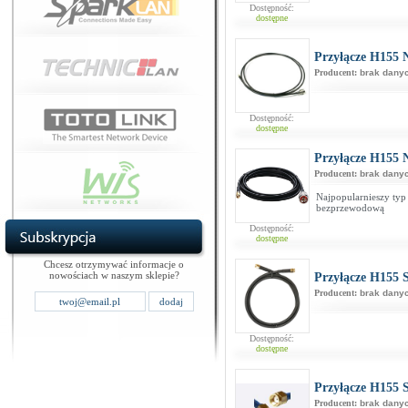
Dostępność:
dostępne
Przyłącze H155 
Producent:
brak dany
Dostępność:
dostępne
Przyłącze H155
Producent:
brak dany
Najpopularnieszy typ 
bezprzewodową
Dostępność:
dostępne
Chcesz otrzymywać informacje o
nowościach w naszym sklepie?
Przyłącze H155
Producent:
brak dany
Dostępność:
dostępne
Przyłącze H155
Producent:
brak dany