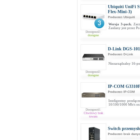
Ubiquiti UniFi 
Flex-Mini-3)
Producent:
Ubiquiti
Wersja 3-pack.
Zarz
Zasilany jest przez P
Dostępność:
dostępne
D-Link DGS-10
Producent:
D-Link
Niezarządzalny 16-po
Dostępność:
dostępne
IP-COM G3310
Producent:
IP-COM
Inteligentny przełąc
10/100/1000 Mb/s ora
Dostępność:
Chwilowy brak
towaru
Switch przemys
Producent:
brak dany