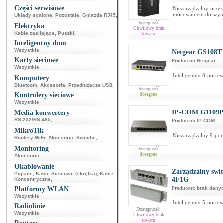
Części serwisowe
Niezarządzalny przeł
mocowaniem do szy
Układy scalone
,
Pozostałe
,
Gniazda RJ45
,
Dostępność:
Elektryka
Chwilowy brak
Kable zasilające
,
Puszki
,
towaru
Inteligentny dom
Wszystkie
Netgear GS108T
Karty sieciowe
Producent:
Netgear
Wszystkie
Inteligentny 8-portow
Komputery
Bluetooth
,
Akcesoria
,
Przedłużacze USB
,
Dostępność:
Kontrolery sieciowe
dostępne
Wszystkie
IP-COM G1109P
Media konwertery
RS-232/RS-485
,
Producent:
IP-COM
MikroTik
Niezarządzalny 9-por
Routery WiFi
,
Akcesoria
,
Switche
,
Monitoring
Dostępność:
dostępne
Akcesoria
,
Okablowanie
Zarządzalny sw
Pigtaile
,
Kable Sieciowe (skrętka)
,
Kable
4F1G
Koncentryczne
,
Platformy WLAN
Producent:
brak dany
Wszystkie
Inteligentny 5-portow
Radiolinie
Dostępność:
Wszystkie
Chwilowy brak
towaru
Routery