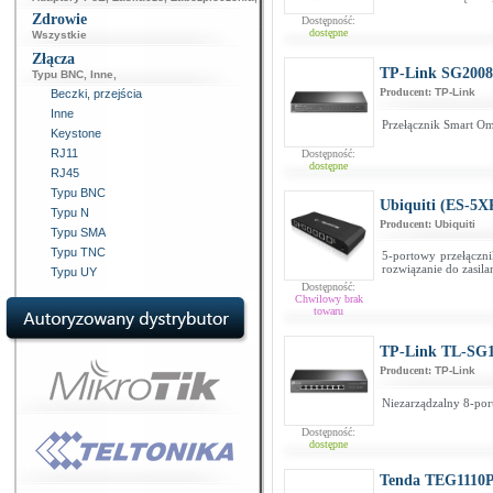
Zdrowie
Dostępność:
dostępne
Wszystkie
Złącza
TP-Link SG2008
Typu BNC
,
Inne
,
Producent:
TP-Link
Beczki, przejścia
Inne
Przełącznik Smart O
Keystone
RJ11
Dostępność:
dostępne
RJ45
Typu BNC
Ubiquiti (ES-5X
Typu N
Producent:
Ubiquiti
Typu SMA
Typu TNC
5-portowy przełączni
rozwiązanie do zasila
Typu UY
Dostępność:
Chwilowy brak
towaru
TP-Link TL-SG
Producent:
TP-Link
Niezarządzalny 8-por
Dostępność:
dostępne
Tenda TEG1110