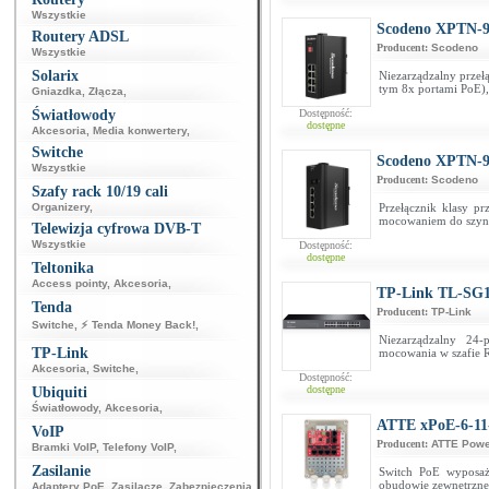
Wszystkie
Scodeno XPTN-9
Routery ADSL
Producent:
Scodeno
Wszystkie
Solarix
Niezarządzalny przeł
tym 8x portami PoE)
Gniazdka
,
Złącza
,
Światłowody
Dostępność:
dostępne
Akcesoria
,
Media konwertery
,
Switche
Scodeno XPTN-
Wszystkie
Producent:
Scodeno
Szafy rack 10/19 cali
Organizery
,
Przełącznik klasy pr
mocowaniem do szy
Telewizja cyfrowa DVB-T
Wszystkie
Dostępność:
dostępne
Teltonika
Access pointy
,
Akcesoria
,
TP-Link TL-SG
Tenda
Producent:
TP-Link
Switche
,
⚡ Tenda Money Back!
,
Niezarządzalny 24-
TP-Link
mocowania w szafie
Akcesoria
,
Switche
,
Dostępność:
dostępne
Ubiquiti
Światłowody
,
Akcesoria
,
ATTE xPoE-6-11
VoIP
Producent:
ATTE Powe
Bramki VoIP
,
Telefony VoIP
,
Zasilanie
Switch PoE wyposaż
obudowie zewnętrzn
Adaptery PoE
,
Zasilacze
,
Zabezpieczenia
,