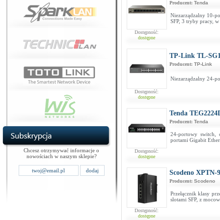
Producent:
Tenda
Niezarządzalny 10-po
SFP, 3 tryby pracy, 
Dostępność:
dostępne
TP-Link TL-SG
Producent:
TP-Link
Niezarządzalny 24-po
Dostępność:
dostępne
Tenda TEG2224
Producent:
Tenda
24-portowy switch, 
portami Gigabit Ether
Chcesz otrzymywać informacje o
Dostępność:
nowościach w naszym sklepie?
dostępne
Scodeno XPTN-
Producent:
Scodeno
Przełącznik klasy pr
slotami SFP, z moco
Dostępność:
dostępne