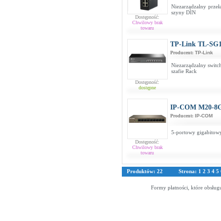
Niezarządzalny prze
szyny DIN
Dostępność:
Chwilowy brak
towaru
TP-Link TL-SG
Producent:
TP-Link
Niezarządzalny switc
szafie Rack
Dostępność:
dostępne
IP-COM M20-8
Producent:
IP-COM
5-portowy gigabitowy
Dostępność:
Chwilowy brak
towaru
Produktów: 22
Strona:
1
2
3
4
5
Formy płatności, które obsług