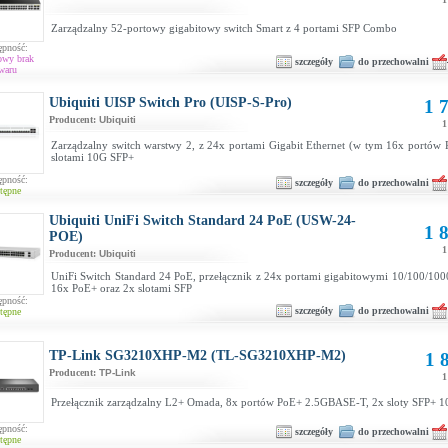
Zarządzalny 52-portowy gigabitowy switch Smart z 4 portami SFP Combo
ępność:
owy brak
szczegóły
do przechowalni
waru
Ubiquiti UISP Switch Pro (UISP-S-Pro)
1 7
Producent:
Ubiquiti
1
Zarządzalny switch warstwy 2, z 24x portami Gigabit Ethernet (w tym 16x portów 
slotami 10G SFP+
ępność:
szczegóły
do przechowalni
tępne
Ubiquiti UniFi Switch Standard 24 PoE (USW-24-
1 8
POE)
1
Producent:
Ubiquiti
UniFi Switch Standard 24 PoE, przełącznik z 24x portami gigabitowymi 10/100/10
16x PoE+ oraz 2x slotami SFP
ępność:
szczegóły
do przechowalni
tępne
TP-Link SG3210XHP-M2 (TL-SG3210XHP-M2)
1 
Producent:
TP-Link
1
Przełącznik zarządzalny L2+ Omada, 8x portów PoE+ 2.5GBASE-T, 2x sloty SFP+ 
ępność:
szczegóły
do przechowalni
tępne