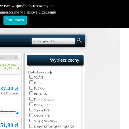
nowy klient
|
logowanie
, w tym w sposób dostosowany do
zamieszczane w Państwa urządzeniu
.
Rozumiem
usys
,
MikroTik
,
oLink
,
TP-Link
,
Dodatkowe opcje
VLAN
PoE In
37,40 zł
PoE Out
 412,52 zł netto
Bluetooth
Port(y) Gigabit
Port(y) USB
Serwer FTP
do koszyka
Serwer VPN
Slot(y) SFP/SFP+
51,90 zł
Slot(y) SFP28/QSFP+/QSFP28