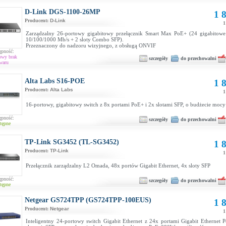
D-Link DGS-1100-26MP
1 8
Producent:
D-Link
1
Zarządzalny 26-portowy gigabitowy przełącznik Smart Max PoE+ (24 gigabitow
10/100/1000 Mb/s + 2 sloty Combo SFP).
Przeznaczony do nadzoru wizyjnego, z obsługą ONVIF
ępność:
owy brak
szczegóły
do przechowalni
waru
Alta Labs S16-POE
1 8
Producent:
Alta Labs
1
16-portowy, gigabitowy switch z 8x portami PoE+ i 2x slotami SFP, o budżecie mo
ępność:
szczegóły
do przechowalni
tępne
TP-Link SG3452 (TL-SG3452)
1 8
Producent:
TP-Link
1
Przełącznik zarządzalny L2 Omada, 48x portów Gigabit Ethernet, 4x sloty SFP
ępność:
szczegóły
do przechowalni
tępne
Netgear GS724TPP (GS724TPP-100EUS)
1 8
Producent:
Netgear
1
Inteligentny 24-portowy switch Gigabit Ethernet z 24x portami Gigabit Ethernet 