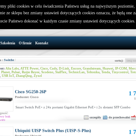
emy pliki cookies w celu świadczenia Państwu usług na najwyższym poziomie
nie ze sklepu bez zmiany ustawień dotyczących cookies oznacza, że będą one 
32 721 86 72
W koszyku jest 0 produktów(y)
cie Państwo dokonać w każdym czasie zmiany ustawień dotyczących cookies
support@wirelesslan.com.pl
Szkolenia
O firmie
Kontakt
a :
Switche
/
sortuj:
nt:
Alta Labs
,
ATTE Power
,
Cisco
,
Cudy
,
D-Link
,
Encore
,
Grandstream
,
Huawei
,
IP-COM
,
Merc
,
Planet
,
Pulsar
,
Ruijie Reyee
,
Scodeno
,
StalFlex
,
TechnicLan
,
Teltonika
,
Tenda
,
Tinycontrol
,
Tot
,
USR IoT
,
ZhangQing
,
Zyxel
Cisco SG250-26P
1 7
Producent:
Cisco
1
Smart Switch PoE+ z 24x portami Gigabit Ethernet PoE+ i 2x slotami SFP Combo
ępność:
owy brak
szczegóły
do przechowalni
waru
Ubiquiti UISP Switch Plus (UISP-S-Plus)
1 7
Producent:
Ubiquiti