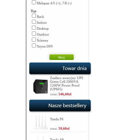
Midspan 4/5 (+), 7/8 (-)
Typ
Rack
Indoor
Desktop
Outdoor
Ścienny
Szyna DIN
Zasilacz awaryjny UPS
Green Cell 2000VA
1200W Power Proof
(UPS05)
cena:
546,60zł
Tenda F6
cena:
59,60zł
Tenda A9