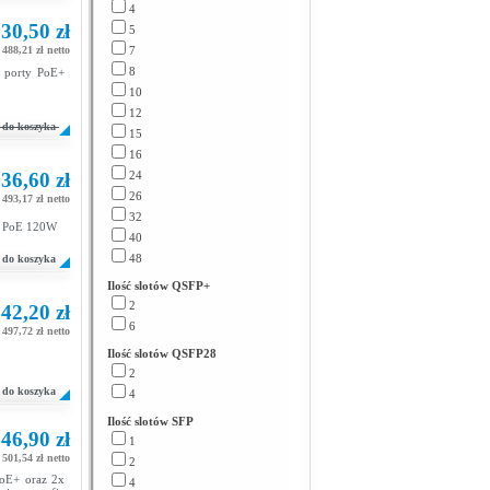
4
30,50 zł
5
 488,21 zł netto
7
8
e porty PoE+
10
12
do koszyka
15
16
36,60 zł
24
26
 493,17 zł netto
32
cy PoE 120W
40
48
do koszyka
Ilość slotów QSFP+
2
42,20 zł
6
 497,72 zł netto
Ilość slotów QSFP28
2
do koszyka
4
Ilość slotów SFP
46,90 zł
1
 501,54 zł netto
2
PoE+ oraz 2x
4