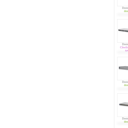
Dost
dos
Dost
Chwil
to
Dost
dos
Dost
dos