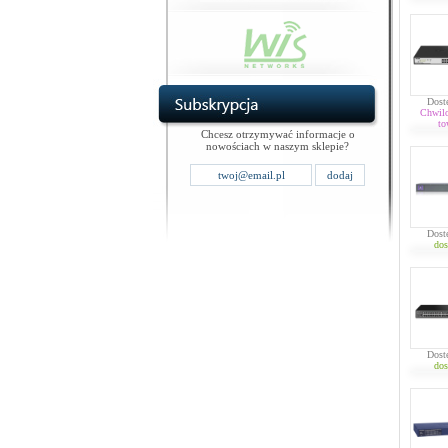
Dost
Chwil
to
Chcesz otrzymywać informacje o
nowościach w naszym sklepie?
Dost
dos
Dost
dos