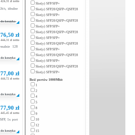
 424,31 zł netto
Slot(y) SFP/SFP+
b/s, idealne
Slot(y) SFP28/QSFP+/QSFP28
Slot(y) SFP/SFP+
Slot(y) SFP28/QSFP+/QSFP28
do koszyka
Slot(y) SFP/SFP+
Slot(y) SFP28/QSFP+/QSFP28
76,50 zł
Slot(y) SFP/SFP+
 444,31 zł netto
Slot(y) SFP28/QSFP+/QSFP28
ymalnie 128
Slot(y) SFP/SFP+
Slot(y) SFP28/QSFP+/QSFP28
do koszyka
Slot(y) SFP/SFP+
Slot(y) SFP28/QSFP+/QSFP28
77,00 zł
Slot(y) SFP/SFP+
 444,72 zł netto
Ilość portów 1000Mbit
1
2
do koszyka
4
5
77,90 zł
8
 445,45 zł netto
9
SFP, 1x port
10
12
do koszyka
15