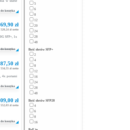
ia w szafie
5
6
do koszyka
8
12
69,90 zł
20
 520,24 zł netto
24
10G SFP+, 1x
28
48
do koszyka
Ilość slotów SFP+
2
4
87,50 zł
8
 534,55 zł netto
12
, 4x portami
16
24
do koszyka
28
48
09,00 zł
Ilość slotów SFP28
 552,03 zł netto
4
6
8
do koszyka
16
PoE in