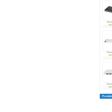
Dost
dos
Dost
dos
Dost
dos
Produk