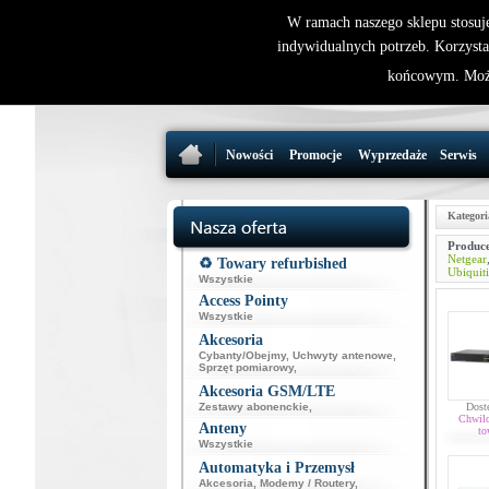
W ramach naszego sklepu stosuj
indywidualnych potrzeb. Korzysta
końcowym. Może
Nowości
Promocje
Wyprzedaże
Serwis
Kategori
Produce
Netgear
♻️ Towary refurbished
Ubiquiti
Wszystkie
Access Pointy
Wszystkie
Akcesoria
Cybanty/Obejmy
,
Uchwyty antenowe
,
Sprzęt pomiarowy
,
Akcesoria GSM/LTE
Zestawy abonenckie
,
Dost
Chwil
Anteny
to
Wszystkie
Automatyka i Przemysł
Akcesoria
,
Modemy / Routery
,