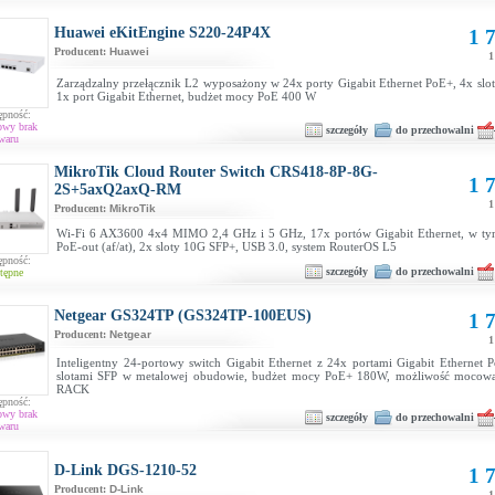
Huawei eKitEngine S220-24P4X
1 7
Producent:
Huawei
1
Zarządzalny przełącznik L2 wyposażony w 24x porty Gigabit Ethernet PoE+, 4x slo
1x port Gigabit Ethernet, budżet mocy PoE 400 W
ępność:
owy brak
szczegóły
do przechowalni
waru
MikroTik Cloud Router Switch CRS418-8P-8G-
1 7
2S+5axQ2axQ-RM
1
Producent:
MikroTik
Wi-Fi 6 AX3600 4x4 MIMO 2,4 GHz i 5 GHz, 17x portów Gigabit Ethernet, w ty
PoE-out (af/at), 2x sloty 10G SFP+, USB 3.0, system RouterOS L5
ępność:
szczegóły
do przechowalni
tępne
Netgear GS324TP (GS324TP-100EUS)
1 7
Producent:
Netgear
1
Inteligentny 24-portowy switch Gigabit Ethernet z 24x portami Gigabit Ethernet 
slotami SFP w metalowej obudowie, budżet mocy PoE+ 180W, możliwość mocowan
RACK
ępność:
owy brak
szczegóły
do przechowalni
waru
D-Link DGS-1210-52
1 7
Producent:
D-Link
1