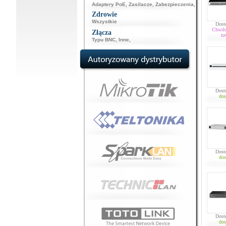
Adaptery PoE
,
Zasilacze
,
Zabezpieczenia
,
Zdrowie
Wszystkie
Dost
Chwil
Złącza
to
Typu BNC
,
Inne
,
Dost
dos
Dost
dos
Dost
dos