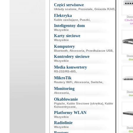
Części serwisowe
Układy scalone
,
Pozostałe
,
Gniazda RJ45
,
Elektryka
Dost
Kable zasilające
,
Puszki
,
Chwil
to
Inteligentny dom
Wszystkie
Karty sieciowe
Wszystkie
Komputery
Bluetooth
,
Akcesoria
,
Przedłużacze USB
,
Kontrolery sieciowe
Dost
dos
Wszystkie
Media konwertery
RS-232/RS-485
,
MikroTik
Routery WiFi
,
Akcesoria
,
Switche
,
Monitoring
Dost
Akcesoria
,
dos
Okablowanie
Pigtaile
,
Kable Sieciowe (skrętka)
,
Kable
Koncentryczne
,
Platformy WLAN
Wszystkie
Radiolinie
Wszystkie
Dost
dos
Routery