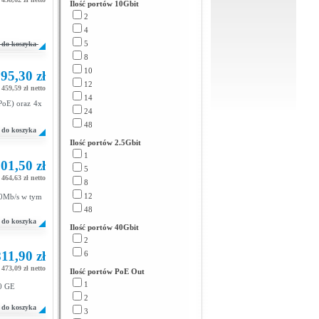
Ilość portów 10Gbit
2
4
5
do koszyka
8
10
95,30 zł
12
 459,59 zł netto
14
PoE) oraz 4x
24
48
do koszyka
Ilość portów 2.5Gbit
1
01,50 zł
5
 464,63 zł netto
8
12
00Mb/s w tym
48
do koszyka
Ilość portów 40Gbit
2
811,90 zł
6
 473,09 zł netto
Ilość portów PoE Out
1
10 GE
2
do koszyka
3