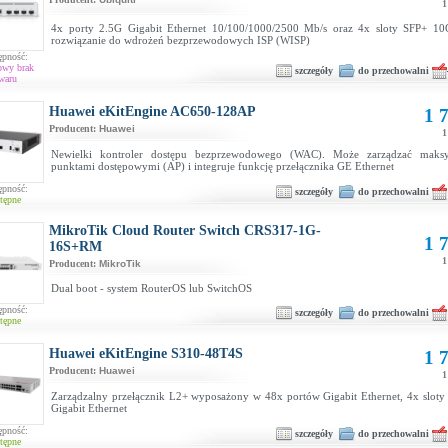
1
4x porty 2.5G Gigabit Ethernet 10/100/1000/2500 Mb/s oraz 4x sloty SFP+ 10G
rozwiązanie do wdrożeń bezprzewodowych ISP (WISP)
ępność:
owy brak
szczegóły
do przechowalni
waru
Huawei eKitEngine AC650-128AP
1 7
Producent:
Huawei
1
Newielki kontroler dostępu bezprzewodowego (WAC). Może zarządzać maks
punktami dostępowymi (AP) i integruje funkcję przełącznika GE Ethernet
ępność:
szczegóły
do przechowalni
tępne
MikroTik Cloud Router Switch CRS317-1G-
1 7
16S+RM
1
Producent:
MikroTik
Dual boot - system RouterOS lub SwitchOS
ępność:
szczegóły
do przechowalni
tępne
Huawei eKitEngine S310-48T4S
1 7
Producent:
Huawei
1
Zarządzalny przełącznik L2+ wyposażony w 48x portów Gigabit Ethernet, 4x sloty 
Gigabit Ethernet
ępność:
szczegóły
do przechowalni
tępne