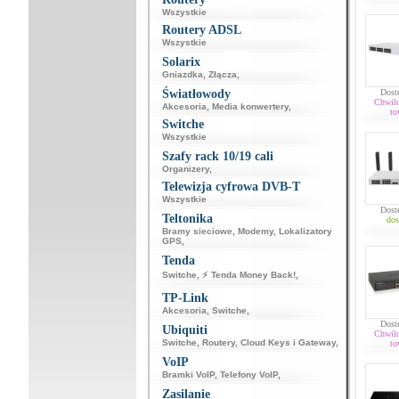
Wszystkie
Routery ADSL
Wszystkie
Solarix
Gniazdka
,
Złącza
,
Światłowody
Dost
Chwil
Akcesoria
,
Media konwertery
,
to
Switche
Wszystkie
Szafy rack 10/19 cali
Organizery
,
Telewizja cyfrowa DVB-T
Wszystkie
Dost
Teltonika
dos
Bramy sieciowe
,
Modemy
,
Lokalizatory
GPS
,
Tenda
Switche
,
⚡ Tenda Money Back!
,
TP-Link
Akcesoria
,
Switche
,
Dost
Ubiquiti
Chwil
Switche
,
Routery
,
Cloud Keys i Gateway
,
to
VoIP
Bramki VoIP
,
Telefony VoIP
,
Zasilanie