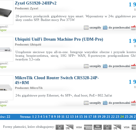
Zyxel GS1920-24HPv2
1 9
Producent:
Zyxel
1
28-portowy przełącznik gigabitowy typu smart. Wyposażony w 24x gigabitowe po
sloty combo SFP. Budżet mocy Poe 375W
ępność:
szczegóły
do przechowalni
tępne
Ubiquiti UniFi Dream Machine Pro (UDM-Pro)
1 9
Producent:
Ubiquiti
1
Urządzenie sieciowe typu all-in-one. Integruje wszystkie obecne i przyszłe kontr
bramą bezpieczeństwa, siecią 10G SFP+ WAN, 8-portowym przełącznikiem Gb/
twardym 3,5-cala
ępność:
szczegóły
do przechowalni
tępne
MikroTik Cloud Router Switch CRS328-24P-
1 9
4S+RM
1
Producent:
MikroTik
24x gigabitowe porty Ethernet, 4x SFP+, dual boot, PoE+ 802.3af/at
ępność:
szczegóły
do przechowalni
tępne
tów: 22
Strona:
1
2
3
4
5
6
7
8
9
10
11
12
13
14
15
16
17
18
19
20
21
22
23
24
25
26
2
Formy płatności, które obsługujemy: