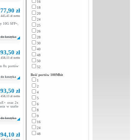
16
18
77,90 zł
20
 445,45 zł netto
24
ty 10G SFP+,
25
26
do koszyka
28
30
40
93,50 zł
48
 458,13 zł netto
50
m 8x portów
52
Ilość portów 100Mbit
do koszyka
1
2
93,50 zł
4
 458,13 zł netto
5
PoE+ oraz 2x
6
ia w szafie
8
9
do koszyka
16
24
94,10 zł
48
 458,62 zł netto