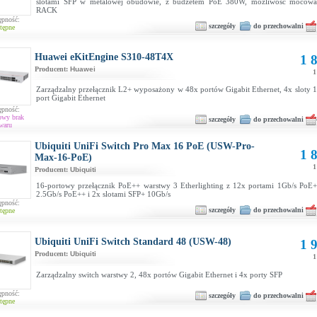
slotami SFP w metalowej obudowie, z budżetem PoE 380W, możliwość mocowan
RACK
ępność:
szczegóły
do przechowalni
tępne
Huawei eKitEngine S310-48T4X
1 8
Producent:
Huawei
1
Zarządzalny przełącznik L2+ wyposażony w 48x portów Gigabit Ethernet, 4x sloty 
port Gigabit Ethernet
ępność:
owy brak
szczegóły
do przechowalni
waru
Ubiquiti UniFi Switch Pro Max 16 PoE (USW-Pro-
1 8
Max-16-PoE)
1
Producent:
Ubiquiti
16-portowy przełącznik PoE++ warstwy 3 Etherlighting z 12x portami 1Gb/s PoE+
2.5Gb/s PoE++ i 2x slotami SFP+ 10Gb/s
ępność:
szczegóły
do przechowalni
tępne
Ubiquiti UniFi Switch Standard 48 (USW-48)
1 9
Producent:
Ubiquiti
1
Zarządzalny switch warstwy 2, 48x portów Gigabit Ethernet i 4x porty SFP
ępność:
szczegóły
do przechowalni
tępne