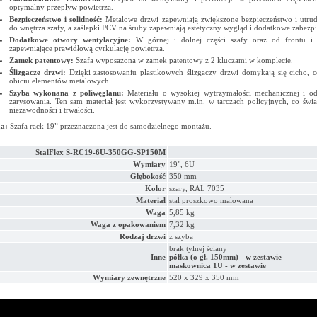
optymalny przepływ powietrza.
Bezpieczeństwo i solidność:
Metalowe drzwi zapewniają zwiększone bezpieczeństwo i utrud
do wnętrza szafy, a zaślepki PCV na śruby zapewniają estetyczny wygląd i dodatkowe zabezpi
Dodatkowe otwory wentylacyjne:
W górnej i dolnej części szafy oraz od frontu i
zapewniające prawidłową cyrkulację powietrza.
Zamek patentowy:
Szafa wyposażona w zamek patentowy z 2 kluczami w komplecie.
Ślizgacze drzwi:
Dzięki zastosowaniu plastikowych ślizgaczy drzwi domykają się cicho, 
obiciu elementów metalowych.
Szyba wykonana z poliwęglanu:
Materiału o wysokiej wytrzymałości mechanicznej i od
zarysowania. Ten sam materiał jest wykorzystywany m.in. w tarczach policyjnych, co świ
niezawodności i trwałości.
a:
Szafa rack 19” przeznaczona jest do samodzielnego montażu.
StalFlex S-RC19-6U-350GG-SP150M
Wymiary
19", 6U
Głębokość
350 mm
Kolor
szary, RAL 7035
Materiał
stal proszkowo malowana
Waga
5,85 kg
Waga z opakowaniem
7,32 kg
Rodzaj drzwi
z szybą
brak tylnej ściany
Inne
półka (o gł. 150mm) - w zestawie
maskownica 1U - w zestawie
Wymiary zewnętrzne
520 x 329 x 350 mm