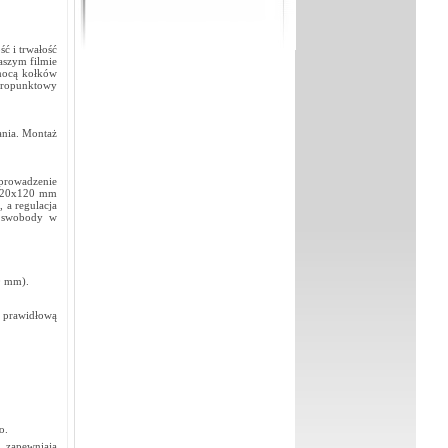
ść i trwałość
aszym filmie
mocą kołków
teropunktowy
ania. Montaż
 prowadzenie
 120x120 mm
 a regulacja
 swobody w
0 mm).
e prawidłową
o.
h zapewniają