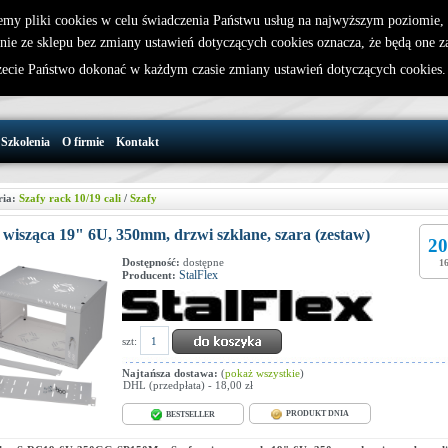
emy pliki cookies w celu świadczenia Państwu usług na najwyższym poziomie
nie ze sklepu bez zmiany ustawień dotyczących cookies oznacza, że będą one 
32 721 86 72
W koszyku jest 0 produktów(y)
cie Państwo dokonać w każdym czasie zmiany ustawień dotyczących cookies
support@wirelesslan.com.pl
Szkolenia
O firmie
Kontakt
ria:
Szafy rack 10/19 cali
/
Szafy
 wisząca 19" 6U, 350mm, drzwi szklane, szara (zestaw)
20
Dostępność:
dostępne
16
StalFlex
Producent:
szt:
Najtańsza dostawa:
(
pokaż wszystkie
)
DHL (przedpłata) - 18,00 zł
PRODUKT DNIA
BESTSELLER