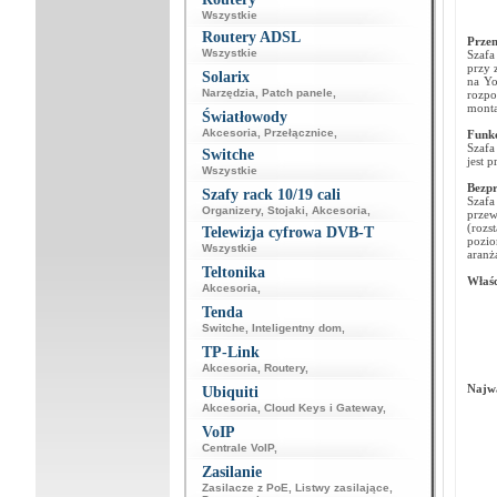
Wszystkie
Routery ADSL
Przem
Wszystkie
Szafa
przy 
Solarix
na Yo
Narzędzia
,
Patch panele
,
rozpo
monta
Światłowody
Akcesoria
,
Przełącznice
,
Funkc
Szafa
Switche
jest 
Wszystkie
Bezp
Szafy rack 10/19 cali
Szafa
Organizery
,
Stojaki
,
Akcesoria
,
przew
(rozs
Telewizja cyfrowa DVB-T
pozi
Wszystkie
aranż
Teltonika
Właśc
Akcesoria
,
Tenda
Switche
,
Inteligentny dom
,
TP-Link
Akcesoria
,
Routery
,
Najwa
Ubiquiti
Akcesoria
,
Cloud Keys i Gateway
,
VoIP
Centrale VoIP
,
Zasilanie
Zasilacze z PoE
,
Listwy zasilające
,