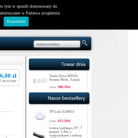
nowy klient
|
logowanie
, w tym w sposób dostosowany do
zamieszczane w Państwa urządzeniu
.
Rozumiem
6,00 zł
Tenda Nova MW5G
System Mesh, 3-pack
7,48 zł netto
cena:
308,10zł
TP-Link EAP653
cena:
425,20zł
Listwa zasilająca 19", 7
gniazd, 1.8m, z
wyłącznikiem i zabezp.