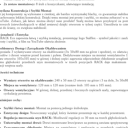
2x zestaw montażowy:
8 śrub z koszyczkami, ułatwiające instalację.
yślana Konstrukcja i Szybki Montaż
 i jej komponenty są wykonane z cienkiej, ale bardzo wytrzymałej blachy, co gwarantuje stabilno
zachowaniu lekkiej konstrukcji. Dzięki temu montaż jest prosty i szybki, co można zobaczyć w n
uTube. Zobacz, jak łatwo można złożyć nasz produkt! Szafę można łatwo przykręcić za po
rowych (niewchodzących w skład zestawu) dzięki otworom w tylnej części. Umożliwia to cz
ż do ściany, co zwiększa stabilność.
jonalność i Estetyka
 RACK Eco zapewnia łatwą i szybką instalację, prezentując logo Stalflex - symbol jakości i zauf
prosty i szybki, a film na YouTube ułatwia złożenie.
roblemowy Dostęp i Zarządzanie Okablowaniem
 posiada 3 wyłamywane otwory na okablowanie (3x 50x80 mm na górze i spodzie), co ułatwia
odów i chroni wnętrze przed kurzem i pyłem. Dedykowane miejsce na montaż wentylatorów
taw otworów 105x105 mm) w górnej i dolnej części zapewnia odpowiednie chłodzenie urządzeń,
omu głębokości przednich szyn montażowych w trzech pozycjach RACK daje maksimum
acji wnętrza szafy.
iwości techniczne
Wymiary otworów na okablowanie:
240 x 50 mm (3 otwory na górze i 3 na dole, 3x 50x8
Miejsca na wentylatory:
120 mm x 120 mm (rozstaw śrub: 105 mm x 105 mm).
Otwory wentylacyjne:
W górnej, dolnej, przedniej i bocznych częściach szafy, zapewniając
cyrkulację powietrza.
żniejsze cechy:
Szybki i łatwy montaż:
Montaż za pomocą jednego śrubokręta.
Estetyczny design:
Nowoczesny wygląd, który świetnie prezentuje się w każdej przestrzeni.
Regulacja mocowania szyn RACK:
Możliwość regulacji co 30 mm na trzech głębokościach.
Uniwersalny montaż drzwi:
Drzwi montowane lewo/prawo za pomocą zawiasu sprężynoweg
Zaawansowane chłodzenie:
Miejsca na wentylatory i perforacje w przednich częściac