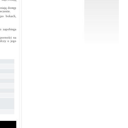
niają dostęp
eczenie.
 po bokach,
co zapobiega
porności na
adczy o jego