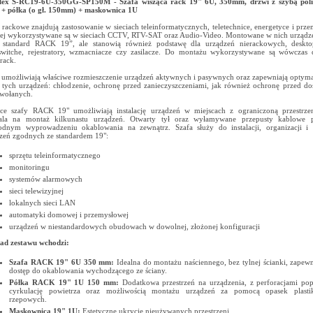
Flex S-RC19-6U-350GG-SP150M - Szafa wisząca rack 19" 6U, 350mm, drzwi z szybą pol
 + półka (o gł. 150mm) + maskownica 1U
 rackowe znajdują zastosowanie w sieciach teleinformatycznych, teletechnice, energetyce i prze
iej wykorzystywane są w sieciach CCTV, RTV-SAT oraz Audio-Video. Montowane w nich urządze
o standard RACK 19”, ale stanowią również podstawę dla urządzeń nierackowych, deskt
switche, rejestratory, wzmacniacze czy zasilacze. Do montażu wykorzystywane są wówczas
 rack.
 umożliwiają właściwe rozmieszczenie urządzeń aktywnych i pasywnych oraz zapewniają optym
 tych urządzeń: chłodzenie, ochronę przed zanieczyszczeniami, jak również ochronę przed d
wołanych.
ce szafy RACK 19" umożliwiają instalację urządzeń w miejscach z ograniczoną przestrzen
ala na montaż kilkunastu urządzeń. Otwarty tył oraz wyłamywane przepusty kablowe
dnym wyprowadzeniu okablowania na zewnątrz. Szafa służy do instalacji, organizacji i 
zeń zgodnych ze standardem 19":
sprzętu teleinformatycznego
monitoringu
systemów alarmowych
sieci telewizyjnej
lokalnych sieci LAN
automatyki domowej i przemysłowej
urządzeń w niestandardowych obudowach w dowolnej, złożonej konfiguracji
ad zestawu wchodzi:
Szafa RACK 19" 6U 350 mm:
Idealna do montażu naściennego, bez tylnej ścianki, zapewn
dostęp do okablowania wychodzącego ze ściany.
Półka RACK 19" 1U 150 mm:
Dodatkowa przestrzeń na urządzenia, z perforacjami po
cyrkulację powietrza oraz możliwością montażu urządzeń za pomocą opasek plast
rzepowych.
Maskownica 19" 1U:
Estetyczne ukrycie nieużywanych przestrzeni.