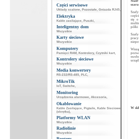
Stal
szara
Części serwisowe
Układy scalone
,
Pozostałe
,
Gniazda RJ45
,
Szafy
częśc
Elektryka
się 
Kable zasilające
,
Puszki
,
multi
Inteligentny dom
półki
Wszystkie
Szafy
Karty sieciowe
pracy
niepo
Wszystkie
Komputery
Wiszą
pozw
Pamięci RAM
,
Kontrolery
,
Czytniki kart
,
swobo
Kontrolery sieciowe
urząd
Wszystkie
Media konwertery
RS-232/RS-485
,
PLC
,
MikroTik
IoT
,
Switche
,
Monitoring
Urządzenia alarmowe
,
Akcesoria
,
Okablowanie
W skł
Kable Zasilające
,
Pigtaile
,
Kable Sieciowe
(skrętka)
,
Platformy WLAN
Wszystkie
Radiolinie
Wszystkie
Routery