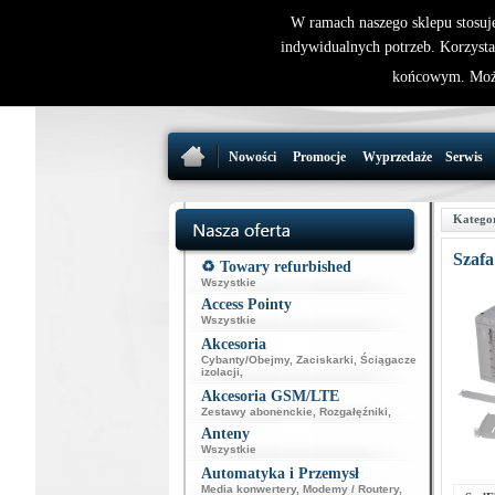
W ramach naszego sklepu stosuj
indywidualnych potrzeb. Korzysta
końcowym. Może
Nowości
Promocje
Wyprzedaże
Serwis
Katego
Szafa
♻️ Towary refurbished
Wszystkie
Access Pointy
Wszystkie
Akcesoria
Cybanty/Obejmy
,
Zaciskarki
,
Ściągacze
izolacji
,
Akcesoria GSM/LTE
Zestawy abonenckie
,
Rozgałęźniki
,
Anteny
Wszystkie
Automatyka i Przemysł
Media konwertery
,
Modemy / Routery
,