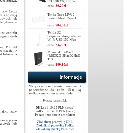
iwęglanową,
SPD 10kVA, czarna
cena:
80,20zł
myśle. Coraz
Tenda Nova MW12
nia opierają
System Mesh, 2-pack
opowych jak
 dedykowane
cena:
584,80zł
Tenda U2
alne warunki
bezprzewodowy adapter
ostępem osób
Wi-Fi USB 150 Mb/s
cena:
24,20zł
ią. Produkt
 pomagają w
MikroTik hAP ac2
składowania
(RBD52G-5HacD2HnD-
TC)
cena:
280,10zł
Wszystkie zamówienia złożone i
potwierdzone do godz. 15-tej są
realizowane w tym samym dniu.
Koszty przesyłki:
DHL:
od 10.65 PLN (netto)
FedEx:
od 14.90 PLN (netto)
iająca łatwy
Poczta:
zgodnie z cennikiem
prawiającymi
Zlokalizuj przesyłkę DHL
ikowych lub
Zlokalizuj przesyłkę FedEx
Zlokalizuj Paczkę Pocztową