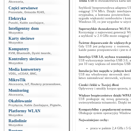
Tenda U18
to dwuzakresowa karta sie
Akcesoria
,
Części serwisowe
Szybkość bezprzewodowa adaptera U1
osiągnąć 574 Mb/s. Dzięki interfejso
Pozostałe
,
Gniazda RJ45
,
oryginalna, a lustrzana powierzchnia
Elektryka
sygnału większości notebooków i ko
Windows 10, co jest wygodne w użyciu
Puszki
,
Kable zasilające
,
Inteligentny dom
Superszybkie dwuzakresowe Wi-Fi 6
Korzystając z najnowszej generacji 
Wszystkie
a szybkość w 2.4 GHz może osiągnąć 
Karty sieciowe
Wszystkie
Świetne dopasowanie do większych p
Gdy U18 jest połączony z routerem, 
Komputery
każde pasmo przepustowości i jest to
KVM
,
Bluetooth
,
Dyski twarde
,
Interfejs USB 3.0, szybsza transmisja
Kontrolery sieciowe
U18 wykorzystuje interfejs USB 3.0, a
Wszystkie
jest 10 razy większa od interfejsu USB
Media konwertery
Instalacja bez napędu w jednym kro
VDSL
,
xCOAX
,
BNC
,
U18 ma wbudowany sterownik sieci 
łatwo zainstalować sterownik, wykonuj
MikroTik
Akcesoria
,
IoT
,
Routery przewodowe
,
Cienki i lekki w Twojej dłoni
Opływowy i smukły korpus sprawia, że
Monitoring
Akcesoria
,
Większe bezpieczeństwo dzięki WPA
U18 posługuje się nową generacją 
Okablowanie
uwierzytelniania tożsamości. Dzięki t
Przyłącza
,
Kable Zasilające
,
Pigtaile
,
Kompatybilny z popularnymi syste
Platformy WLAN
Obsługuje system operacyjny Windows
Wszystkie
Najważniejsze cechy:
Radiolinie
Wszystkie
praca w paśmie 2,4 GHz i 5 
Routery