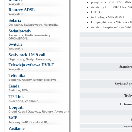
przepustowość do 1775 Mb/s
Wszystkie
standardy IEEE 802.11ax, Wi
Routery ADSL
USB 3.0
Wszystkie
technologia MU-MIMO
Solarix
kompatybilność z Windows 1
Gniazdka
,
Światłowody
,
Narzędzia
,
standard bezpieczeństwa Wi-
Światłowody
Akcesoria
,
Media konwertery
,
GPON/EPON
,
Switche
Wszystkie
Szafy rack 10/19 cali
Organizery
,
Szafy
,
Akcesoria
,
Telewizja cyfrowa DVB-T
Standar
Wszystkie
Teltonika
Switche
,
Anteny
,
Bramy sieciowe
,
Szybkość pr
Tenda
Switche
,
PON
,
Tryb
TP-Link
Akcesoria
,
Zasilanie
,
Ochrona
Ubiquiti
Cloud Keys i Gateway
,
Routery
,
Akcesoria
,
VoIP
Telefony VoIP
,
Bramki VoIP
,
wyma
Zasilanie