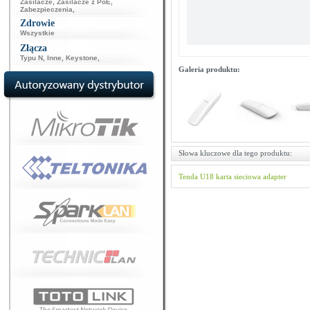
Zasilacze
,
Zasilacze z PoE
,
Zabezpieczenia
,
Zdrowie
Wszystkie
Złącza
Typu N
,
Inne
,
Keystone
,
Galeria produktu:
Słowa kluczowe dla tego produktu:
Tenda
U18
karta sieciowa
adapter