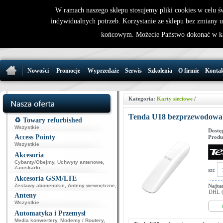
W ramach naszego sklepu stosujemy pliki cookies w celu 
indywidualnych potrzeb. Korzystanie ze sklepu bez zmiany 
32 721 86 
końcowym. Możecie Państwo dokonać w ka
support@wirele
Nowości
Promocje
Wyprzedaże
Serwis
Szkolenia
O firmie
Konta
Kategoria:
Karty sieciowe
/
Tenda U18 bezprzewodowa 
♻️ Towary refurbished
Wszystkie
Dostę
Access Pointy
Produ
Wszystkie
Akcesoria
Cybanty/Obejmy
,
Uchwyty antenowe
,
Zaciskarki
,
szt:
Akcesoria GSM/LTE
Zestawy abonenckie
,
Anteny wewnętrzne
,
Najta
DHL (p
Anteny
Wszystkie
Automatyka i Przemysł
Media konwertery
,
Modemy / Routery
,