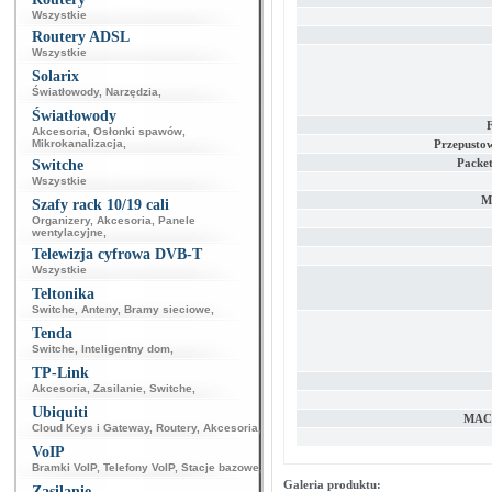
Wszystkie
Routery ADSL
Wszystkie
Solarix
Światłowody
,
Narzędzia
,
Światłowody
Akcesoria
,
Osłonki spawów
,
Mikrokanalizacja
,
Przepustow
Packet
Switche
Wszystkie
M
Szafy rack 10/19 cali
Organizery
,
Akcesoria
,
Panele
wentylacyjne
,
Telewizja cyfrowa DVB-T
Wszystkie
Teltonika
Switche
,
Anteny
,
Bramy sieciowe
,
Tenda
Switche
,
Inteligentny dom
,
TP-Link
Akcesoria
,
Zasilanie
,
Switche
,
Ubiquiti
MAC 
Cloud Keys i Gateway
,
Routery
,
Akcesoria
,
VoIP
Bramki VoIP
,
Telefony VoIP
,
Stacje bazowe
,
Galeria produktu:
Zasilanie