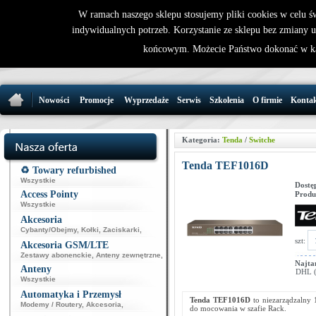
W ramach naszego sklepu stosujemy pliki cookies w celu 
indywidualnych potrzeb. Korzystanie ze sklepu bez zmiany 
32 721 86 
końcowym. Możecie Państwo dokonać w ka
support@wirele
Nowości
Promocje
Wyprzedaże
Serwis
Szkolenia
O firmie
Konta
Kategoria:
Tenda
/
Switche
Tenda TEF1016D
♻️ Towary refurbished
Wszystkie
Dostę
Access Pointy
Produ
Wszystkie
Akcesoria
Cybanty/Obejmy
,
Kołki
,
Zaciskarki
,
szt:
Akcesoria GSM/LTE
Zestawy abonenckie
,
Anteny zewnętrzne
,
Najta
Anteny
DHL (p
Wszystkie
Automatyka i Przemysł
Tenda TEF1016D
to niezarządzalny 
Modemy / Routery
,
Akcesoria
,
do mocowania w szafie Rack.