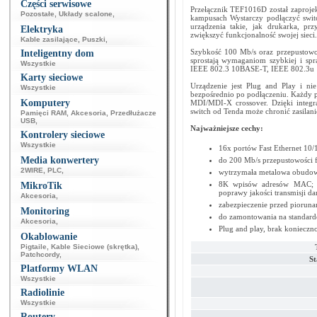
Części serwisowe
Przełącznik TEF1016D został zaprojek
Pozostałe
,
Układy scalone
,
kampusach Wystarczy podłączyć swit
urządzenia takie, jak drukarka, pr
Elektryka
zwiększyć funkcjonalność swojej sieci
Kable zasilające
,
Puszki
,
Szybkość 100 Mb/s oraz przepustowoś
Inteligentny dom
sprostają wymaganiom szybkiej i spr
Wszystkie
IEEE 802.3 10BASE-T, IEEE 802.3u
Karty sieciowe
Urządzenie jest Plug and Play i n
Wszystkie
bezpośrednio po podłączeniu. Każdy p
Komputery
MDI/MDI-X crossover. Dzięki integ
switch od Tenda może chronić zasilan
Pamięci RAM
,
Akcesoria
,
Przedłużacze
USB
,
Najważniejsze cechy:
Kontrolery sieciowe
Wszystkie
16x portów Fast Ethernet 10/
Media konwertery
do 200 Mb/s przepustowości f
2WIRE
,
PLC
,
wytrzymała metalowa obudo
8K wpisów adresów MAC; au
MikroTik
poprawy jakości transmisji d
Akcesoria
,
zabezpieczenie przed piorun
Monitoring
do zamontowania na standard
Akcesoria
,
Plug and play, brak konieczn
Okablowanie
Pigtaile
,
Kable Sieciowe (skrętka)
,
Patchcordy
,
St
Platformy WLAN
Wszystkie
Radiolinie
Wszystkie
Routery