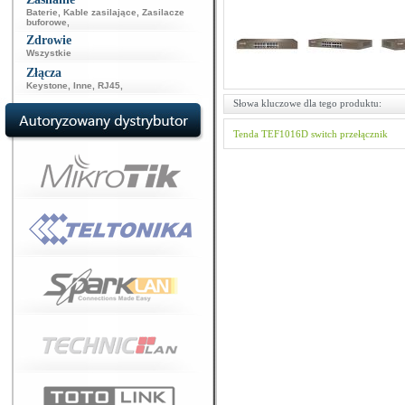
Baterie
,
Kable zasilające
,
Zasilacze
buforowe
,
Zdrowie
Wszystkie
Złącza
Keystone
,
Inne
,
RJ45
,
Słowa kluczowe dla tego produktu:
Tenda
TEF1016D
switch
przełącznik