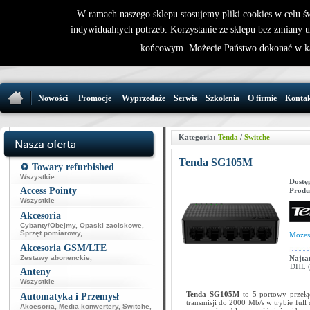
W ramach naszego sklepu stosujemy pliki cookies w celu 
indywidualnych potrzeb. Korzystanie ze sklepu bez zmiany 
32 721 86 
końcowym. Możecie Państwo dokonać w ka
support@wirele
Nowości
Promocje
Wyprzedaże
Serwis
Szkolenia
O firmie
Konta
Kategoria:
Tenda
/
Switche
Tenda SG105M
♻️ Towary refurbished
Wszystkie
Dostę
Access Pointy
Produ
Wszystkie
Akcesoria
Cybanty/Obejmy
,
Opaski zaciskowe
,
Sprzęt pomiarowy
,
Może
Akcesoria GSM/LTE
Zestawy abonenckie
,
Najta
DHL (p
Anteny
Wszystkie
Tenda SG105M
to 5-portowy przełąc
Automatyka i Przemysł
transmisji do 2000 Mb/s w trybie full
Akcesoria
,
Media konwertery
,
Switche
,