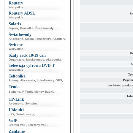
Routery
Wszystkie
Routery ADSL
St
Wszystkie
Solarix
Złącza
,
Gniazdka
,
Światłowody
,
Światłowody
Akcesoria
,
Media konwertery
,
Adaptery
,
Switche
Wszystkie
Il
Szafy rack 10/19 cali
Organizery
,
Maskownice
,
Akcesoria
,
M
Telewizja cyfrowa DVB-T
Wszystkie
Try
Teltonika
Pojemn
Anteny
,
Akcesoria
,
Lokalizatory GPS
,
Szybkość przeka
Tenda
Switche
,
⚡ Tenda Money Back!
,
Tab
TP-Link
Akcesoria
,
Switche
,
Ubiquiti
mFi
,
Światłowody
,
VoIP
Bramki VoIP
,
Telefony VoIP
,
Zasilanie