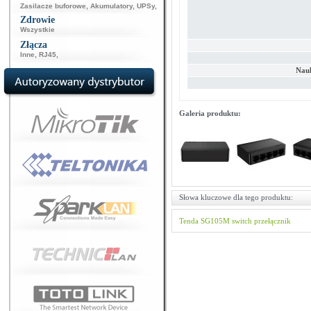
Zasilacze buforowe
,
Akumulatory
,
UPSy
,
Zdrowie
Wszystkie
Złącza
Inne
,
RJ45
,
Nau
Galeria produktu:
Słowa kluczowe dla tego produktu:
Tenda
SG105M
switch
przełącznik