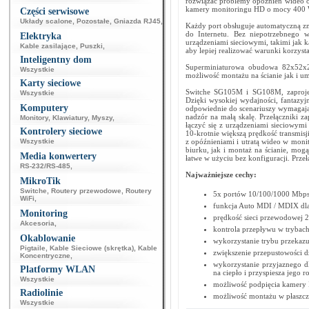
rozwiązać problemy opóźnień wideo o
kamery monitoringu HD o mocy 400 
Części serwisowe
Układy scalone
,
Pozostałe
,
Gniazda RJ45
,
Każdy port obsługuje automatyczną z
do Internetu. Bez niepotrzebnego w
Elektryka
urządzeniami sieciowymi, takimi jak 
Kable zasilające
,
Puszki
,
aby lepiej realizować warunki korzys
Inteligentny dom
Superminiaturowa obudowa 82x52x2
Wszystkie
możliwość montażu na ścianie jak i u
Karty sieciowe
Switche SG105M i SG108M, zaprojekt
Wszystkie
Dzięki wysokiej wydajności, fantazy
Komputery
odpowiednie do scenariuszy wymagający
nadzór na małą skalę. Przełączniki z
Monitory
,
Klawiatury
,
Myszy
,
łączyć się z urządzeniami sieciowy
Kontrolery sieciowe
10-krotnie większą prędkość transmisj
Wszystkie
z opóźnieniami i utratą wideo w mon
biurku, jak i montaż na ścianie, mog
Media konwertery
łatwe w użyciu bez konfiguracji. Prze
RS-232/RS-485
,
Najważniejsze cechy:
MikroTik
Switche
,
Routery przewodowe
,
Routery
5x portów 10/100/1000 Mbps 
WiFi
,
funkcja Auto MDI / MDIX dla 
Monitoring
prędkość sieci przewodowej 
Akcesoria
,
kontrola przepływu w trybac
Okablowanie
wykorzystanie trybu przekaz
Pigtaile
,
Kable Sieciowe (skrętka)
,
Kable
zwiększenie przepustowości d
Koncentryczne
,
wykorzystanie przyjaznego d
Platformy WLAN
na ciepło i przyspiesza jego 
Wszystkie
możliwość podpięcia kamery I
Radiolinie
możliwość montażu w płaszczyź
Wszystkie