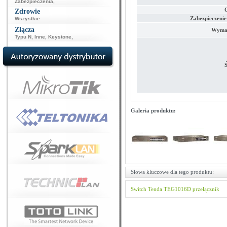
Zabezpieczenia
,
Zdrowie
Zabezpieczenie
Wszystkie
Złącza
Wymag
Typu N
,
Inne
,
Keystone
,
Ś
Galeria produktu:
Słowa kluczowe dla tego produktu:
Switch
Tenda
TEG1016D
przełącznik