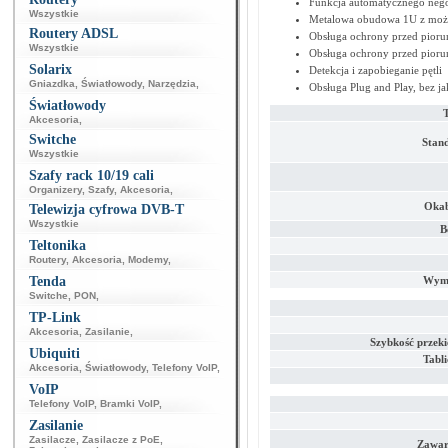
Funkcja automatycznego ne
Wszystkie
Metalowa obudowa 1U z możli
Routery ADSL
Obsługa ochrony przed pioru
Wszystkie
Obsługa ochrony przed pioru
Solarix
Detekcja i zapobieganie pętli
Gniazdka
,
Światłowody
,
Narzędzia
,
Obsługa Plug and Play, bez ja
Światłowody
Akcesoria
,
Switche
Stand
Wszystkie
Szafy rack 10/19 cali
Organizery
,
Szafy
,
Akcesoria
,
Okab
Telewizja cyfrowa DVB-T
Wszystkie
B
Teltonika
Routery
,
Akcesoria
,
Modemy
,
Tenda
Wymi
Switche
,
PON
,
TP-Link
Akcesoria
,
Zasilanie
,
Szybkość przek
Ubiquiti
Tabl
Akcesoria
,
Światłowody
,
Telefony VoIP
,
VoIP
Telefony VoIP
,
Bramki VoIP
,
Zasilanie
Zasilacze
,
Zasilacze z PoE
,
Zawar