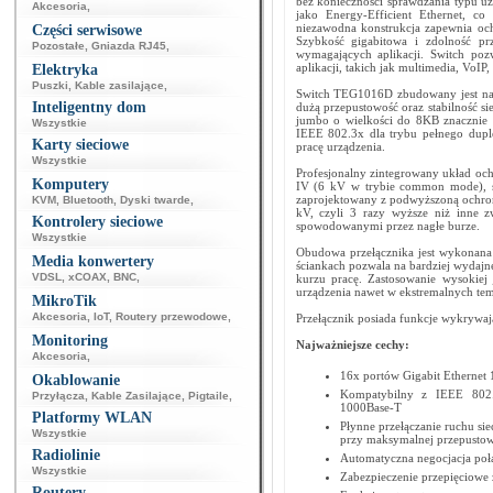
bez konieczności sprawdzania typu u
Akcesoria
,
jako Energy-Efficient Ethernet, co 
niezawodna konstrukcja zapewnia och
Części serwisowe
Szybkość gigabitowa i zdolność pr
Pozostałe
,
Gniazda RJ45
,
wymagających aplikacji. Switch poz
aplikacji, takich jak multimedia, VoI
Elektryka
Puszki
,
Kable zasilające
,
Switch TEG1016D zbudowany jest na w
Inteligentny dom
dużą przepustowość oraz stabilność s
jumbo o wielkości do 8KB znacznie z
Wszystkie
IEEE 802.3x dla trybu pełnego duple
Karty sieciowe
pracę urządzenia.
Wszystkie
Profesjonalny zintegrowany układ oc
Komputery
IV (6 kV w trybie common mode), sk
zaprojektowany z podwyższoną ochron
KVM
,
Bluetooth
,
Dyski twarde
,
kV, czyli 3 razy wyższe niż inne zw
Kontrolery sieciowe
spowodowanymi przez nagłe burze.
Wszystkie
Obudowa przełącznika jest wykonana 
Media konwertery
ściankach pozwala na bardziej wydajne
VDSL
,
xCOAX
,
BNC
,
kurzu pracę. Zastosowanie wysokiej
urządzenia nawet w ekstremalnych tem
MikroTik
Akcesoria
,
IoT
,
Routery przewodowe
,
Przełącznik posiada funkcje wykrywają
Monitoring
Najważniejsze cechy:
Akcesoria
,
16x portów Gigabit Etherne
Okablowanie
Kompatybilny z IEEE 802
Przyłącza
,
Kable Zasilające
,
Pigtaile
,
1000Base-T
Platformy WLAN
Płynne przełączanie ruchu si
Wszystkie
przy maksymalnej przepustow
Radiolinie
Automatyczna negocjacja poł
Wszystkie
Zabezpieczenie przepięciowe z
Routery