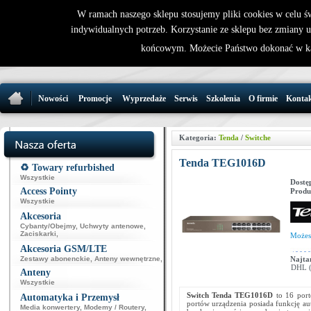
W ramach naszego sklepu stosujemy pliki cookies w celu 
indywidualnych potrzeb. Korzystanie ze sklepu bez zmiany 
32 721 86 
końcowym. Możecie Państwo dokonać w ka
support@wirele
Nowości
Promocje
Wyprzedaże
Serwis
Szkolenia
O firmie
Konta
Kategoria:
Tenda
/
Switche
Tenda TEG1016D
♻️ Towary refurbished
Wszystkie
Dostę
Access Pointy
Produ
Wszystkie
Akcesoria
Cybanty/Obejmy
,
Uchwyty antenowe
,
Zaciskarki
,
Może
Akcesoria GSM/LTE
Zestawy abonenckie
,
Anteny wewnętrzne
,
Najta
DHL (p
Anteny
Wszystkie
Switch Tenda TEG1016D
to 16 port
Automatyka i Przemysł
portów urządzenia posiada funkcję a
Media konwertery
,
Modemy / Routery
,