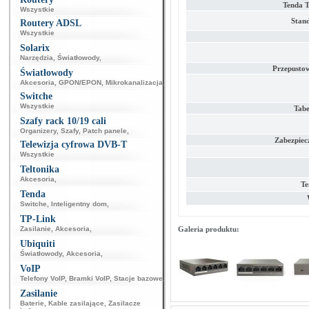
Tenda 
Wszystkie
Stand
Routery ADSL
Wszystkie
Solarix
Narzędzia
,
Światłowody
,
Przepustow
Światłowody
Akcesoria
,
GPON/EPON
,
Mikrokanalizacja
,
Switche
Wszystkie
Tab
Szafy rack 10/19 cali
Organizery
,
Szafy
,
Patch panele
,
Zabezpiec
Telewizja cyfrowa DVB-T
Wszystkie
Teltonika
Akcesoria
,
Te
Tenda
Switche
,
Inteligentny dom
,
TP-Link
Zasilanie
,
Akcesoria
,
Galeria produktu:
Ubiquiti
Światłowody
,
Akcesoria
,
VoIP
Telefony VoIP
,
Bramki VoIP
,
Stacje bazowe
,
Zasilanie
Baterie
,
Kable zasilające
,
Zasilacze