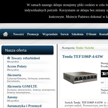
W ramach naszego sklepu stosujemy pliki cookies w celu 
indywidualnych potrzeb. Korzystanie ze sklepu bez zmiany 
32 721 86 
końcowym. Możecie Państwo dokonać w ka
support@wirele
Nowości
Promocje
Wyprzedaże
Serwis
Szkolenia
O firmie
Konta
Kategoria:
Tenda
/
Switche
Tenda TEF1106P-4-63W
♻️ Towary refurbished
Wszystkie
Dostę
Access Pointy
Produ
Wszystkie
Akcesoria
Cybanty/Obejmy
,
Uchwyty antenowe
,
Zaciskarki
,
szt:
Akcesoria GSM/LTE
Zestawy abonenckie
,
Anteny zewnętrzne
,
Najta
Anteny wewnętrzne
,
DHL (p
Anteny
Wszystkie
Switch Tenda
TEF1106P-4-63W
to 
portami uplink. Przeznaczony jest d
Automatyka i Przemysł