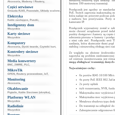
metalową obudowę typu desktop. Ide
Akcesoria
,
Modemy / Routery
,
limitem 100-metrowej transmisji.
Części serwisowe
Przełącznik jest zgodny ze standarda
Gniazda RJ45
,
Pozostałe
,
Układy scalone
,
PoE. Switch zapewnia maksymalną mo
która nadaje im priorytet podczas pok
Elektryka
z nadzoru bez przerywania. Porty 
Kable zasilające
,
Puszki
,
kamerami IP.
Inteligentny dom
Przełącznik wyposażony został w za
Wszystkie
może chronić urządzenie przed ind
Karty sieciowe
punkty dostępowe i kamery są często i
uderzenia pioruna w kamery i przełąc
Wszystkie
z nimi cała sieć. Przełączniki seri
Komputery
zasilania, która skutecznie tłumi pr
stabilną i niezawodną obsługę sieci n
Akcesoria
,
Dyski twarde
,
Czytniki kart
,
Kontrolery sieciowe
Ze względu na złożone środowisko 
Wszystkie
napotyka się problem niedostatecznej 
od centrum monitorowania jest różna.
Media konwertery
mogą obsługiwać transmisję danych
BNC
,
2WIRE
,
PLC
,
Najważniejsze cechy:
MikroTik
GPEN
,
Routery przewodowe
,
IoT
,
6x portów RJ45 10/100 Mb/s (
Monitoring
4x porty PoE IEEE 802.3af/a
Akcesoria
,
2x porty uplink
Okablowanie
tryb rozszerzania, NVR, funk
Pigtaile
,
Kable Sieciowe (skrętka)
,
Maksymalna moc wyjściowa k
Platformy WLAN
Maksymalna moc wyjściowa p
Wszystkie
Metalowa obudowa typu desk
Radiolinie
Do transmisji na odległość d
Wszystkie
Zabezpieczenie odgromowe 6 
Routery