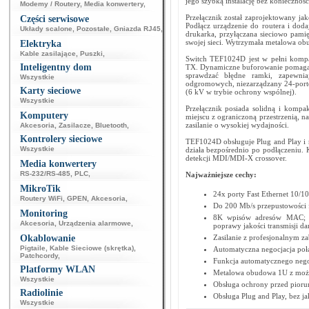
jego szybką instalację bez koniecznośc
Modemy / Routery
,
Media konwertery
,
Przełącznik został zaprojektowany ja
Części serwisowe
Podłącz urządzenie do routera i doda
Układy scalone
,
Pozostałe
,
Gniazda RJ45
,
drukarka, przyłączana sieciowo pami
swojej sieci. Wytrzymała metalowa o
Elektryka
Kable zasilające
,
Puszki
,
Switch TEF1024D jest w pełni komp
Inteligentny dom
TX. Dynamiczne buforowanie pomaga z
sprawdzać błędne ramki, zapewniaj
Wszystkie
odgromowych, niezarządzany 24-porto
Karty sieciowe
(6 kV w trybie ochrony wspólnej).
Wszystkie
Przełącznik posiada solidną i komp
Komputery
miejscu z ograniczoną przestrzenią, n
zasilanie o wysokiej wydajności.
Akcesoria
,
Zasilacze
,
Bluetooth
,
Kontrolery sieciowe
TEF1024D obsługuje Plug and Play i 
Wszystkie
działa bezpośrednio po podłączeniu. 
detekcji MDI/MDI-X crossover.
Media konwertery
RS-232/RS-485
,
PLC
,
Najważniejsze cechy:
MikroTik
24x porty Fast Ethernet 10/1
Routery WiFi
,
GPEN
,
Akcesoria
,
Do 200 Mb/s przepustowości 
Monitoring
8K wpisów adresów MAC; au
Akcesoria
,
Urządzenia alarmowe
,
poprawy jakości transmisji d
Okablowanie
Zasilanie z profesjonalnym 
Pigtaile
,
Kable Sieciowe (skrętka)
,
Automatyczna negocjacja poł
Patchcordy
,
Funkcja automatycznego ne
Platformy WLAN
Metalowa obudowa 1U z możli
Wszystkie
Obsługa ochrony przed pioru
Radiolinie
Obsługa Plug and Play, bez ja
Wszystkie