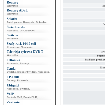
Routery
St
Wszystkie
Routery ADSL
Wszystkie
Solarix
Patch panele
,
Narzędzia
,
Gniazdka
,
Il
Światłowody
Akcesoria
,
GPON/EPON
,
Switche
Wszystkie
Szafy rack 10/19 cali
Organizery
,
Akcesoria
,
Telewizja cyfrowa DVB-T
Try
Wszystkie
Pojemn
Szybkość przeka
Teltonika
Akcesoria
,
Routery
,
Tab
Tenda
Switche
,
Inteligentny dom
,
Akcesoria
,
TP-Link
Routery
,
Akcesoria
,
Ubiquiti
Akcesoria
,
Switche
,
VoIP
Centrale VoIP
,
Bramki VoIP
,
Zasilanie