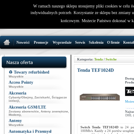
W ramach naszego sklepu stosujemy pliki cookies w celu 
indywidualnych potrzeb. Korzystanie ze sklepu bez zmiany 
32 721 86 
końcowym. Możecie Państwo dokonać w ka
support@wirele
Nowości
Promocje
Wyprzedaże
Serwis
Szkolenia
O firmie
Konta
Kategoria:
Tenda
/
Switche
Tenda TEF1024D
♻️ Towary refurbished
Wszystkie
Dostę
Access Pointy
Produ
Wszystkie
Akcesoria
Cybanty/Obejmy
,
Zaciskarki
,
Ściągacze
izolacji
,
Może
Akcesoria GSM/LTE
Zestawy abonenckie
,
Anteny zewnętrzne
,
Najta
Modemy
,
DHL (p
Anteny
Wszystkie
Switch Tenda TEF1024D
to 24 por
100Mb/s. Każdy z 24 portów urządze
Automatyka i Przemysł