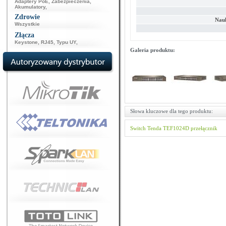
Adaptery PoE
,
Zabezpieczenia
,
Akumulatory
,
Zdrowie
Nau
Wszystkie
Złącza
Keystone
,
RJ45
,
Typu UY
,
Galeria produktu:
Słowa kluczowe dla tego produktu:
Switch
Tenda
TEF1024D
przełącznik